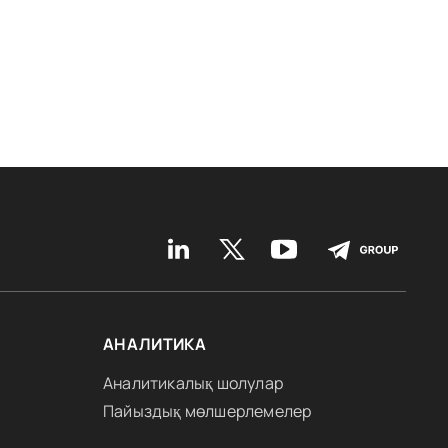
АНАЛИТИКА
Аналитикалық шолулар
Пайыздық мөлшерлемелер