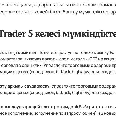
 және жаңалық ақпараттарының мол көлемі, замана
ервистер мен кеңейтілген баптау мүмкіндіктері а
Trader 5 келесі мүмкіндікт
рықтық терминал:
Получите доступ не только к рынку Fo
ом активов, включая валюты, спот-металлы, CFD на акци
 Торговля в один клик: Управляйте торговыми ордерами п
ации о ценах (спред, своп, bid/ask, high/low) для каждо
рту арқылы сауда жасау:
Управляйте торговыми ордерами
ации о ценах (спред, своп, bid/ask, high/low) для каждо
 орындаудың кеңейтілген режимдері:
Выберите один из
ое исполнение, исполнение по запросу, обмен) и 2 нов