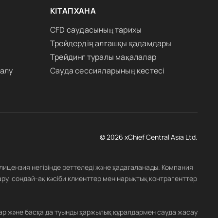
КІТАПХАНА
CFD саудасының тарихы
Трейдердің алғашқы қадамдары
Трейдинг туралы мақалалар
 алу
Сауда сессияларының кестесі
© 2026 xChief Central Asia Ltd.
 лицензия негізінде реттеледі және қадағаланады. Компания
ару, сондай-ақ кәсіби клиенттер мен нарықтық контрагенттер
ар және басқа да туынды қаржылық құралдармен сауда жасау