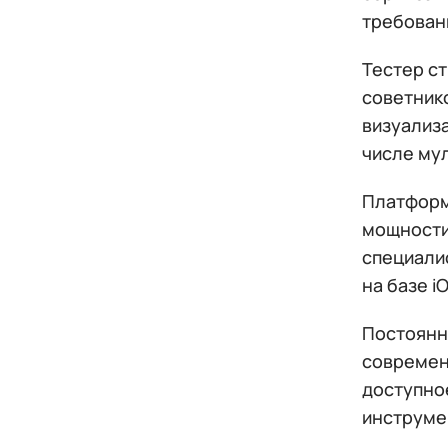
требован
Тестер с
советник
визуализа
числе му
Платформ
мощности
специали
на базе i
Постоянн
современ
доступное
инструме