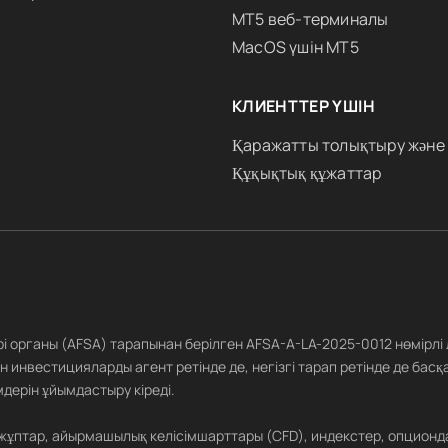
MT5 веб-терминалы
MacOS үшін MT5
КЛИЕНТТЕР ҮШІН
Қаражатты толықтыру және
Құқықтық құжаттар
ері органы (AFSA) тарапынан берілген AFSA-A-LA-2025-0012 нөмірлі
 инвестицияларды агент ретінде де, негізгі тарап ретінде де басқ
дерін ұйымдастыру кіреді.
 жұптар, айырмашылық келісімшарттары (CFD), индекстер, опционд