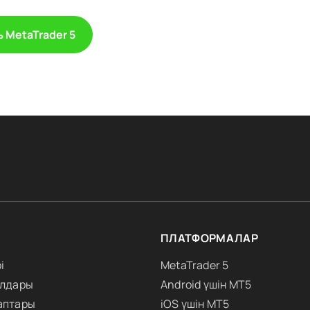
 MetaTrader 5
ПЛАТФОРМАЛАР
і
MetaTrader 5
алдары
Android үшін MT5
аптары
iOS үшін MT5