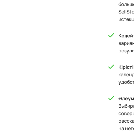
больше
SellSt
истекш
Кеңей
вариа
резуль
Кіріст
календ
удобст
Әлеуме
Выбира
соверш
расска
на нег