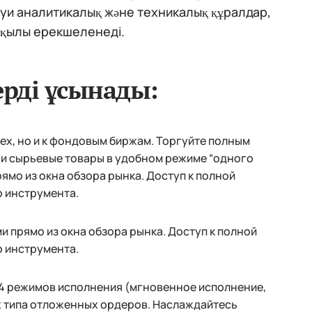
уи аналитикалық және техникалық құралдар,
рқылы ерекшеленеді.
ерді ұсынады:
rex, но и к фондовым биржам. Торгуйте полным
и и сырьевые товары в удобном режиме “одного
рямо из окна обзора рынка. Доступ к полной
го инструмента.
 прямо из окна обзора рынка. Доступ к полной
го инструмента.
 4 режимов исполнения (мгновенное исполнение,
ых типа отложенных ордеров. Наслаждайтесь