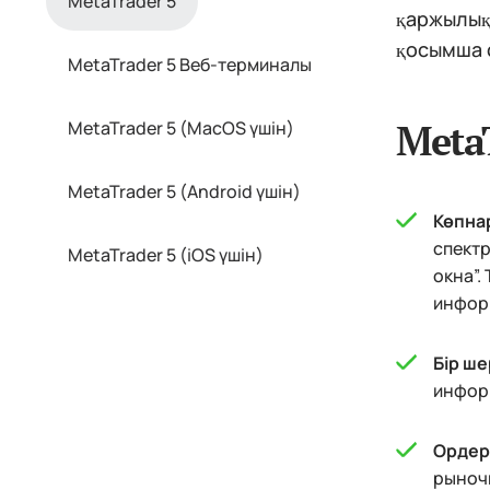
MetaTrader 5
қаржылық
қосымша с
MetaTrader 5 Веб-терминалы
Meta
MetaTrader 5 (MacOS үшін)
MetaTrader 5 (Android үшін)
Көпна
спектр
MetaTrader 5 (iOS үшін)
окна”.
информ
Бір ше
информ
Ордер
рыночн