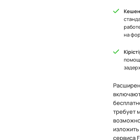
Кешен
станда
работе
на фор
Кіріст
помощ
задерж
Расширен
включают
бесплатн
требует 
возможно
изложить
сервиса 