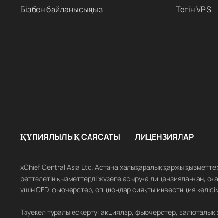
Бізбен байланысыңыз
Тегін VPS
ҚҰПИЯЛЫЛЫҚ САЯСАТЫ
ЛИЦЕНЗИЯЛАР
xChief Central Asia Ltd. Астана халықаралық қаржы қызметт
реттелетін қызметтерді жүзеге асыруға лицензияланған, оған
үшін CFD, фьючерстер, опциондар сияқты инвестиция келісім
Тәуекел туралы ескерту: акциялар, фьючерстер, валюталық