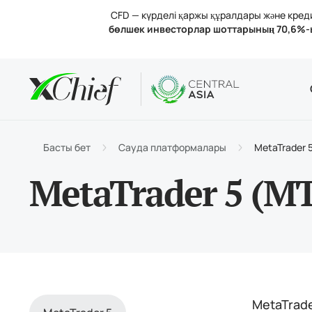
CFD — күрделі қаржы құралдары және кредит
бөлшек инвесторлар шоттарының 70,6%-
Шарттар
Үстелдік 
Аналитик
Компания
Шот тү
MetaTr
Анали
Лицен
Сауда
MetaT
Пайыз
Компа
Басты бет
Сауда платформалары
MetaTrader 
Қараж
MetaTr
Бізбе
MetaTrader 5 (M
MetaTrade