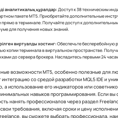
ді аналитикалық құралдар:
Доступ к 38 техническим инд
ртном пакете MT5. Приобретайте дополнительные инстру
 прямо в терминале. Получайте доступ к дополнительны
уме для получения новых знаний.
ірілген виртуалды хостинг:
Обеспечьте бесперебойную ра
ью копии терминала в виртуальном пространстве. Получ
ками до сервера брокера. Насладитесь первыми 24 часам
ные возможности МТ5, особенно полезные для лю
 интеграцию со средой разработки MQL5 IDE и уни
о, а использование его индикаторов или советник
минимальных навыков программирования. Если вы о
сть нанять профессионалов через раздел Freelan
 свои требования, включая сроки и цену исполнен
Freelance, вы сможете выбрать профессионала, н