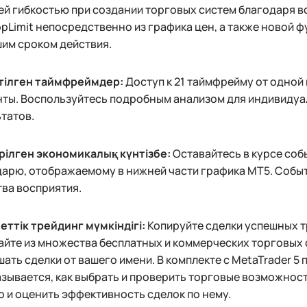
й гибкостью при создании торговых систем благодаря в
opLimit непосредственно из графика цен, а также новой 
им сроком действия.
тілген таймфреймдер:
Доступ к 21 таймфрейму от одной
нты. Воспользуйтесь подробным анализом для индивидуа
татов.
ірілген экономикалық күнтізбе:
Оставайтесь в курсе со
арю, отображаемому в нижней части графика MT5. Событ
ва восприятия.
ттік трейдинг мүмкіндігі:
Копируйте сделки успешных т
йте из множества бесплатных и коммерческих торговых 
ать сделки от вашего имени. В комплекте с MetaTrader 5
зывается, как выбрать и проверить торговые возможности
о и оценить эффективность сделок по нему.