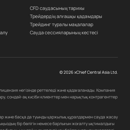
CFD саудасының тарихы
Трейдердің алғашқы қадамдары
Трейдинг туралы мақалалар
 алу
Сауда сессияларының кестесі
© 2026 xChief Central Asia Ltd.
 лицензия негізінде реттеледі және қадағаланады. Компания
ару, сондай-ақ кәсіби клиенттер мен нарықтық контрагенттер
ар және басқа да туынды қаржылық құралдармен сауда жасау
ыңыздың бір бөлігін немесе барлығын жоғалту ықтималдығы