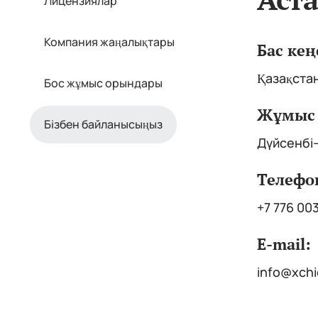
Лицензиялар
Компания жаңалықтары
Бас кең
Қазақстан
Бос жұмыс орындары
Жұмыс 
Бізбен байланысыңыз
Дүйсенбі–
Телефо
+7 776 00
E-mail:
info@xchi