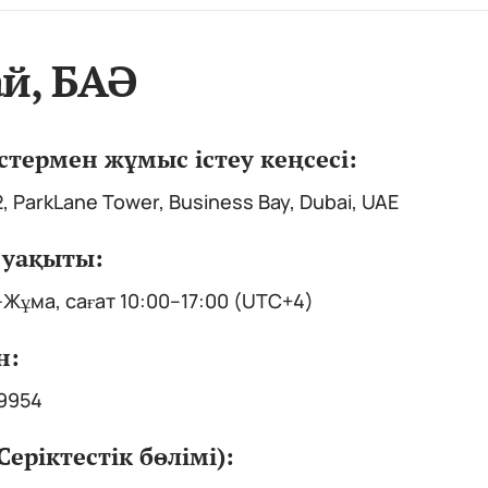
й, БАӘ
стермен жұмыс істеу кеңсесі:
2, ParkLane Tower, Business Bay, Dubai, UAE
уақыты:
Жұма, сағат 10:00–17:00 (UTC+4)
н:
29954
Серіктестік бөлімі):