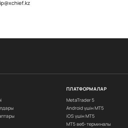
ip@xchief.kz
ПЛАТФОРМАЛАР
і
MetaTrader 5
алдары
Android үшін MT5
аптары
iOS үшін MT5
MT5 веб-терминалы