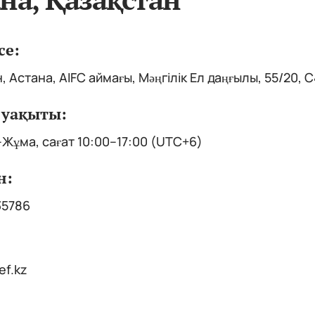
се:
, Астана, AIFC аймағы, Мәңгілік Ел даңғылы, 55/20, 
уақыты:
Жұма, сағат 10:00–17:00 (UTC+6)
н:
35786
ef.kz