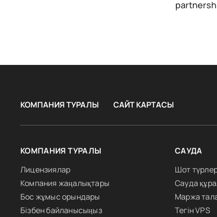
partnersh
КОМПАНИЯ ТУРАЛЫ
САЙТ КАРТАСЫ
КОМПАНИЯ ТУРАЛЫ
САУДА
Лицензиялар
Шот түрлер
Компания жаңалықтары
Сауда құр
Бос жұмыс орындары
Маржа тал
Бізбен байланысыңыз
Тегін VPS