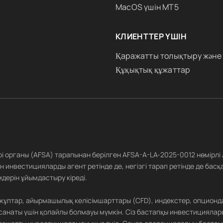
MacOS үшін MT5
КЛИЕНТТЕР ҮШІН
Қаражатты толықтыру және
Құқықтық құжаттар
ері органы (AFSA) тарапынан берілген AFSA-A-LA-2025-0012 нөмірлі
 инвестицияларды агент ретінде де, негізгі тарап ретінде де басқ
дерін ұйымдастыру кіреді.
 жұптар, айырмашылық келісімшарттары (CFD), индекстер, опционд
санаты үшін қолайлы болмауы мүмкін. Сіз бастапқы инвестициялар