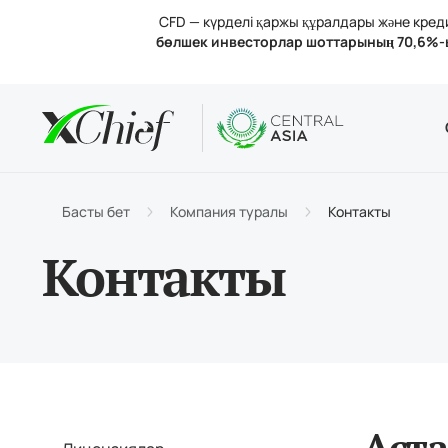
CFD — күрделі қаржы құралдары және кредит
бөлшек инвесторлар шоттарының 70,6%-
Шарттар
Үстелдік 
Аналитик
Компания
Шот тү
MetaTr
Анали
Лицен
Сауда
MetaT
Пайыз
Компа
Басты бет
Компания туралы
Контакты
Қараж
MetaTr
Бізбе
Контакты
Аста