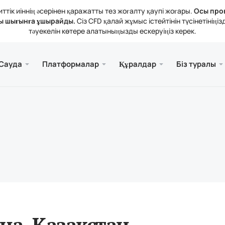
тік иіннің әсерінен қаражатты тез жоғалту қаупі жоғары.
Осы про
ы шығынға ұшырайды.
Сіз CFD қалай жұмыс істейтінін түсінетіні
тәуекелін көтере алатыныңызды ескеруіңіз керек.
және веб.
а
 туралы
Қызме
Ұялы 
Кітапх
Заңды
Сауда
Платформалар
Құралдар
Біз туралы
рлері
ader 5
тикалық шолулар
зиялар
Тегі
Meta
Трей
Құқы
 құралдары
rader 5 Веб-терминалы
дық мөлшерлемелер
ния жаңалықтары
Meta
атты толықтыру және алу
ader 5 (MacOS үшін)
н байланысыңыз
на, Қазақстан