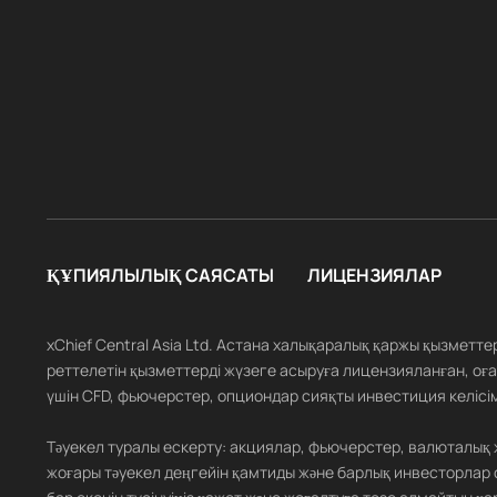
ҚҰПИЯЛЫЛЫҚ САЯСАТЫ
ЛИЦЕНЗИЯЛАР
xChief Central Asia Ltd. Астана халықаралық қаржы қызметт
реттелетін қызметтерді жүзеге асыруға лицензияланған, оған
үшін CFD, фьючерстер, опциондар сияқты инвестиция келісім
Тәуекел туралы ескерту: акциялар, фьючерстер, валюталық
жоғары тәуекел деңгейін қамтиды және барлық инвесторлар 