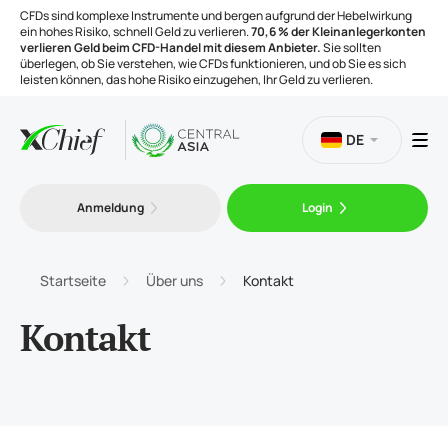
CFDs sind komplexe Instrumente und bergen aufgrund der Hebelwirkung
ein hohes Risiko, schnell Geld zu verlieren.
70,6 % der Kleinanlegerkonten
verlieren Geld beim CFD-Handel mit diesem Anbieter.
Sie sollten
überlegen, ob Sie verstehen, wie CFDs funktionieren, und ob Sie es sich
leisten können, das hohe Risiko einzugehen, Ihr Geld zu verlieren.
DE
Handel
Anmeldung
Login
Plattformen
Startseite
Über uns
Kontakt
Handelsinstrumente
Kontakt
Unternehmen