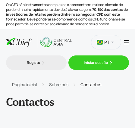
Os CFD são instrumentos complexos e apresentam um risco elevado de
perder dinheiro rapidamente devido à alavancagem.
70,6% das contas de
investidores de retalho perdem dinheiro ao negociar CFD com este
fornecedor.
Deve ponderar se compreende como os CFD funcionam e se
pode permitir-se correr o risco elevado de perder o seu dinheiro.
PT
Negociação
Registo
Iniciar sessão
Plataformas
Página inicial
Sobre nós
Contactos
Ferramentas
Contactos
Empresa