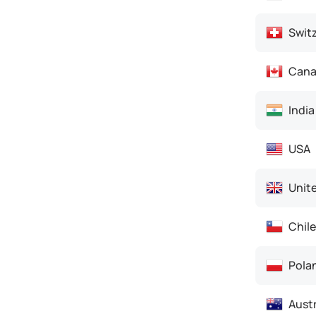
Switz
Cana
India
USA
Unit
Chile
Pola
Austr