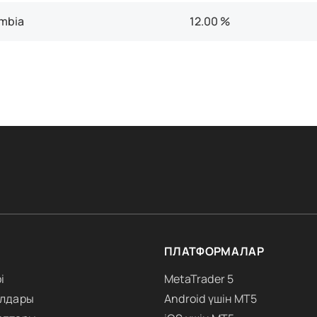
mbia
12.00 %
ПЛАТФОРМАЛАР
і
MetaTrader 5
алдары
Android үшін MT5