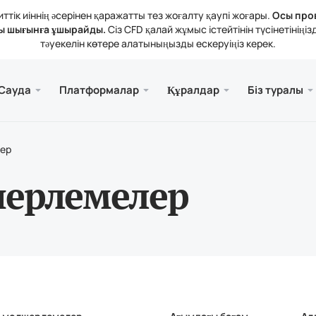
тік иіннің әсерінен қаражатты тез жоғалту қаупі жоғары.
Осы про
ы шығынға ұшырайды.
Сіз CFD қалай жұмыс істейтінін түсінетіні
тәуекелін көтере алатыныңызды ескеруіңіз керек.
және веб.
а
 туралы
Қызме
Ұялы 
Кітапх
Заңды
Сауда
Платформалар
Құралдар
Біз туралы
рлері
ader 5
тикалық шолулар
зиялар
Тегі
Meta
Трей
Құқы
 құралдары
rader 5 Веб-терминалы
дық мөлшерлемелер
ния жаңалықтары
Meta
ер
атты толықтыру және алу
ader 5 (MacOS үшін)
н байланысыңыз
ерлемелер