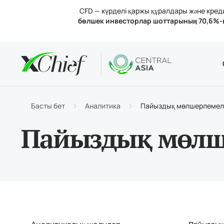
CFD — күрделі қаржы құралдары және кредит
бөлшек инвесторлар шоттарының 70,6%-
Шарттар
Үстелдік 
Аналитик
Компания
Шот тү
MetaTr
Анали
Лицен
Сауда
MetaT
Пайыз
Компа
Басты бет
Аналитика
Пайыздық мөлшерлемел
Қараж
MetaTr
Бізбе
Пайыздық мөлш