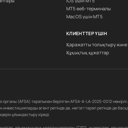
аптары
iOS үшін MT5
MT5 веб-терминалы
MacOS үшін MT5
КЛИЕНТТЕР ҮШІН
Қаражатты толықтыру және
Құқықтық құжаттар
ері органы (AFSA) тарапынан берілген AFSA-A-LA-2025-0012 нөмірлі
 инвестицияларды агент ретінде де, негізгі тарап ретінде де басқ
дерін ұйымдастыру кіреді.
 жұптар, айырмашылық келісімшарттары (CFD), индекстер, опционд