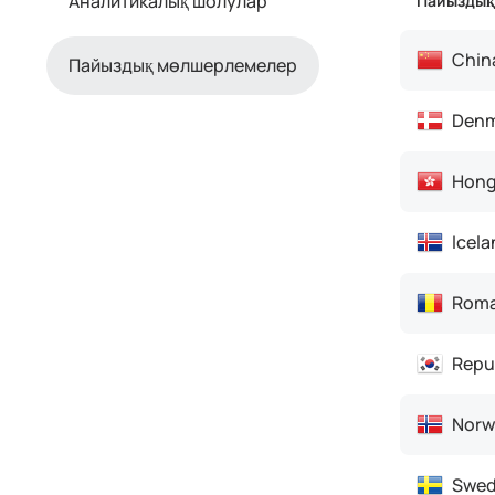
Аналитикалық шолулар
Пайыздық
Chin
Пайыздық мөлшерлемелер
Denm
Hong
Icela
Roma
Repub
Norw
Swed