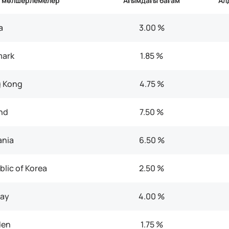
 мөлшерлемелер
Ағымдағы бағам
Ал
a
3.00 %
ark
1.85 %
 Kong
4.75 %
nd
7.50 %
nia
6.50 %
lic of Korea
2.50 %
ay
4.00 %
en
1.75 %