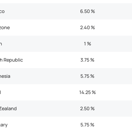
co
6.50 %
zone
2.40 %
n
1 %
h Republic
3.75 %
nesia
5.75 %
l
14.25 %
Zealand
2.50 %
ary
5.75 %