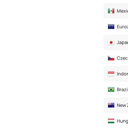
Mexi
Euro
Japa
Czec
Indo
Brazi
New 
Hung