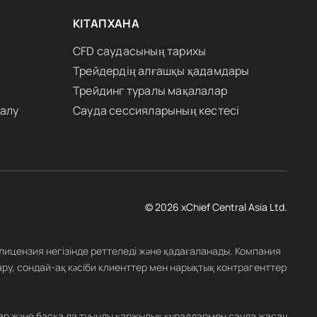
КІТАПХАНА
CFD саудасының тарихы
Трейдердің алғашқы қадамдары
Трейдинг туралы мақалалар
 алу
Сауда сессияларының кестесі
© 2026 xChief Central Asia Ltd.
 лицензия негізінде реттеледі және қадағаланады. Компания
ару, сондай-ақ кәсіби клиенттер мен нарықтық контрагенттер
ар және басқа да туынды қаржылық құралдармен сауда жасау