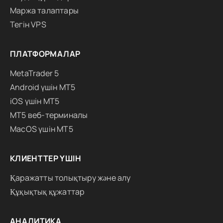
Маржа талаптары
Тегін VPS
ПЛАТФОРМАЛАР
MetaTrader 5
Android үшін MT5
iOS үшін MT5
MT5 веб-терминалы
MacOS үшін MT5
КЛИЕНТТЕР ҮШІН
Қаражатты толықтыру және алу
Құқықтық құжаттар
АНАЛИТИКА