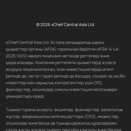
© 2026 xChief Central Asia Ltd.
xChief Central Asia Ltd. Астана халықаралық қаржы
қызметтері органы (AFSA) тарапынан берілген AFSA-A-LA-
2025-0012 нөмірлі лицензия негізінде реттеледі және
қадағаланады. Компания реттелетін қызметтерді жүзеге
асыруға лицензияланған, оған инвестицияларды агент
ретінде де, негізгі тарап ретінде де басқару, сондай-ақ кәсіби
клиенттер мен нарықтық контрагенттер үшін CFD,
фьючерстер, опциондар сияқты инвестиция келісімдерін
ұйымдастыру кіреді.
Тәуекел туралы ескерту: акциялар, фьючерстер, валюталық
жұптар, айырмашылық келісімшарттары (CFD), индекстер,
опциондар және басқа да туынды қаржылық құралдармен
сауда жасау жоғары тәуекел деңгейін қамтиды және барлық