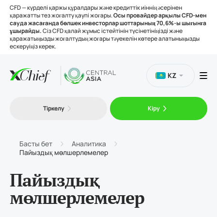
CFD — күрделі қаржы құралдары және кредиттік иіннің әсерінен
қаражатты тез жоғалту қаупі жоғары.
Осы провайдер арқылы CFD-мен
сауда жасағанда бөлшек инвесторлар шоттарының 70,6%-ы шығынға
ұшырайды.
Сіз CFD қалай жұмыс істейтінін түсінетініңізді және
қаражатыңызды жоғалтудың жоғары тәуекелін көтере алатыныңызды
ескеруіңіз керек.
KZ
Сауда
Тіркелу
Кіру
Платформалар
Басты бет
Аналитика
Пайыздық мөлшерлемелер
Құралдар
Пайыздық
Біз туралы
мөлшерлемелер