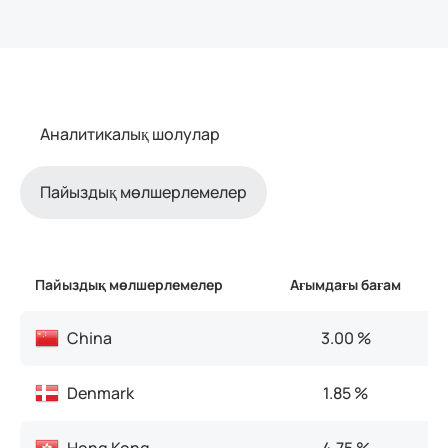
Аналитикалық шолулар
Пайыздық мөлшерлемелер
Пайыздық мөлшерлемелер
Ағымдағы бағам
China
3.00 %
Denmark
1.85 %