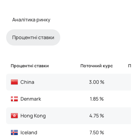
Аналітика ринку
Процентні ставки
Процентні ставки
Поточний курс
Поп
China
3.00 %
Denmark
1.85 %
Hong Kong
4.75 %
Iceland
7.50 %