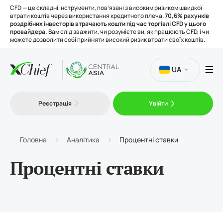
CFD — це складні інструменти, пов’язані з високим ризиком швидкої
втрати коштів через використання кредитного плеча.
70,6% рахунків
роздрібних інвесторів втрачають кошти під час торгівлі CFD у цього
провайдера.
Вам слід зважити, чи розумієте ви, як працюють CFD, і чи
можете дозволити собі прийняти високий ризик втрати своїх коштів.
UA
Торгівля
Реєстрація
Увійти
Платформи
Головна
Аналітика
Процентні ставки
Інструменти
Процентні ставки
Про нас