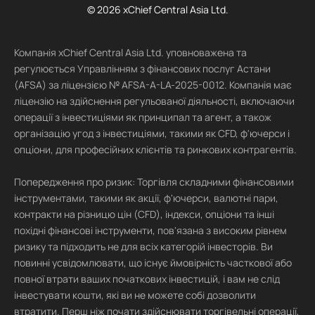
© 2026 xChief Central Asia Ltd.
Компанія xChief Central Asia Ltd. уповноважена та
регулюється Управлінням з фінансових послуг Астани
(AFSA) за ліцензією № AFSA-A-LA-2025-0012. Компанія має
ліцензію на здійснення регульованої діяльності, включаючи
операції з інвестиціями як принципал та агент, а також
організацію угод з інвестиціями, такими як CFD, ф'ючерси і
опціони, для професійних клієнтів та ринкових контрагентів.
Попередження про ризик: Торгівля складними фінансовими
інструментами, такими як акції, ф'ючерси, валютні пари,
контракти на різницю цін (CFD), індекси, опціони та інші
похідні фінансові інструменти, пов'язана з високим рівнем
ризику та підходить не для всіх категорій інвесторів. Ви
повинні усвідомлювати, що існує ймовірність часткової або
повної втрати ваших початкових інвестицій, і вам не слід
інвестувати кошти, які ви не можете собі дозволити
втратити. Перш ніж почати здійснювати торгівельні операції,