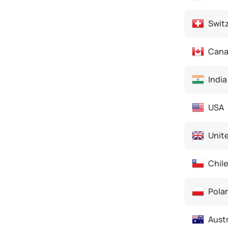
Switz
Cana
India
USA
Unit
Chile
Pola
Austr