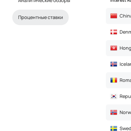
Аналитические обзоры
Interest R
Chin
Процентные ставки
Denm
Hong
Icela
Roma
Repub
Norw
Swed