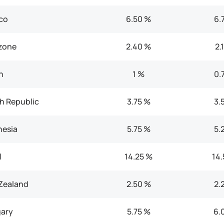
co
6.50 %
6.
zone
2.40 %
2.
n
1 %
0.
h Republic
3.75 %
3.
nesia
5.75 %
5.
l
14.25 %
14.
Zealand
2.50 %
2.
ary
5.75 %
6.