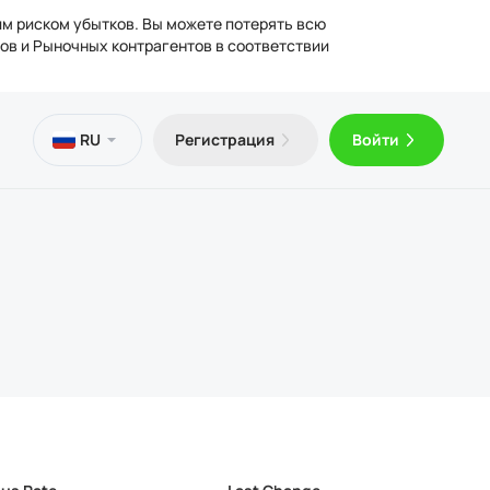
им риском убытков. Вы можете потерять всю
ов и Рыночных контрагентов в соответствии
сы
ьная
отека
ческая информация
RU
Регистрация
Войти
латный VPS
Trader 5 для Android
ьи о трейдинге
ензии
лнение и вывод средств
Trader 5 для iOS
дические документы