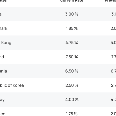
ates
Current Rate
Previ
a
3.00 %
3.
ark
1.85 %
2.
 Kong
4.75 %
5.
nd
7.50 %
7.
nia
6.50 %
6.
lic of Korea
2.50 %
2.
ay
4.00 %
4.
en
1.75 %
2.