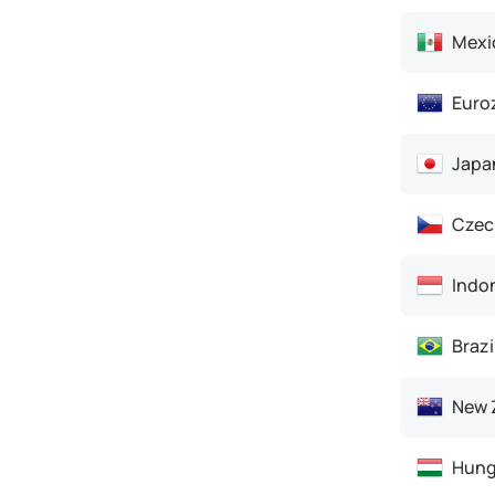
Mexi
Euro
Japa
Czec
Indo
Brazi
New 
Hung