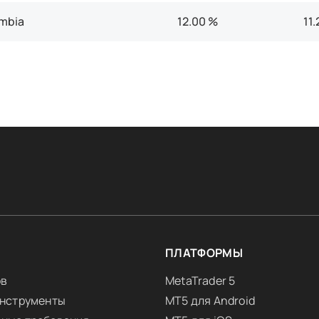
mbia
12.00 %
11
Я
ПЛАТФОРМЫ
ов
MetaTrader 5
инструменты
MT5 для Android