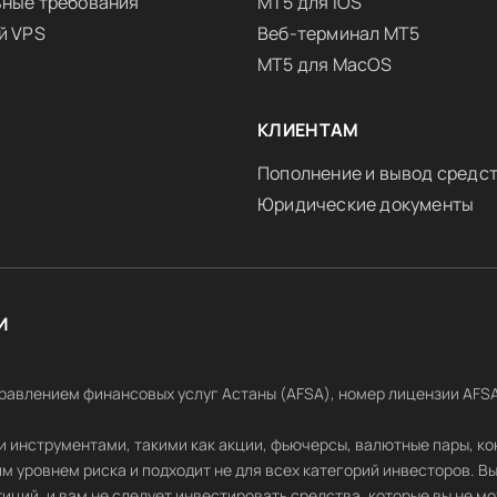
ные требования
MT5 для iOS
й VPS
Веб-терминал MT5
MT5 для MacOS
КЛИЕНТАМ
Пополнение и вывод средс
Юридические документы
И
 Управлением финансовых услуг Астаны (AFSA), номер лицензии AFS
инструментами, такими как акции, фьючерсы, валютные пары, конт
 уровнем риска и подходит не для всех категорий инвесторов. Вы
ций, и вам не следует инвестировать средства, которые вы не мож