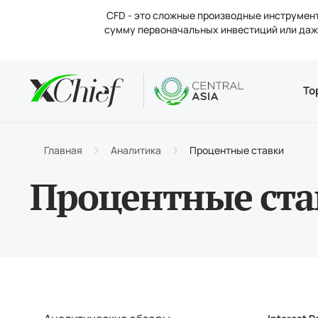
CFD - это сложные производные инструмент
сумму первоначальных инвестиций или даже
Условия
Десктоп 
Аналитик
О компан
То
Типы 
MetaTr
Анали
Новос
Торго
MetaTr
Проце
Конта
Главная
Аналитика
Процентные ставки
Маржи
Метат
Вакан
Процентные ста