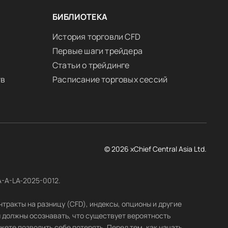
БИБЛИОТЕКА
История торговли CFD
Первые шаги трейдера
Статьи о трейдинге
тв
Расписание торговых сессий
© 2026 xChief Central Asia Ltd.
A-A-LA-2025-0012.
ракты на разницу (CFD), индексы, опционы и другие
 должны осознавать, что существует вероятность
ете позволить себе потерять. Перед тем, как начать