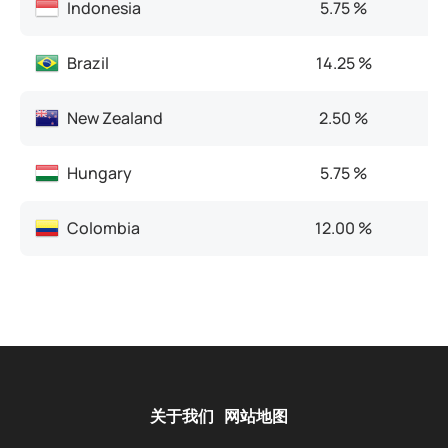
Indonesia
5.75 %
5
Brazil
14.25 %
1
New Zealand
2.50 %
2
Hungary
5.75 %
6
Colombia
12.00 %
1
关于我们
网站地图