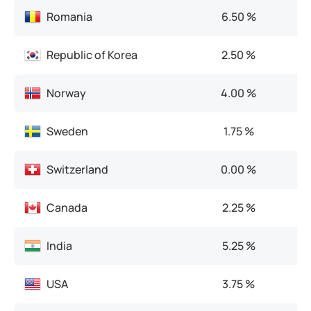
Romania
6.50 %
6
Republic of Korea
2.50 %
2
Norway
4.00 %
4
Sweden
1.75 %
2
Switzerland
0.00 %
0
Canada
2.25 %
2
India
5.25 %
5
USA
3.75 %
4