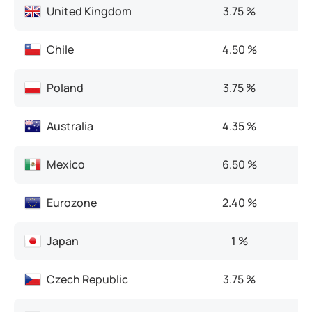
United Kingdom
3.75 %
4
Chile
4.50 %
4
Poland
3.75 %
5
Australia
4.35 %
3
Mexico
6.50 %
6
Eurozone
2.40 %
2
Japan
1 %
0
Czech Republic
3.75 %
3