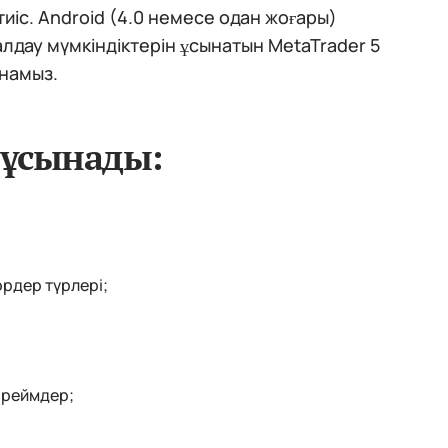
іс. Android (4.0 немесе одан жоғары)
алдау мүмкіндіктерін ұсынатын MetaTrader 5
намыз.
 ұсынады:
рдер түрлері;
фреймдер;