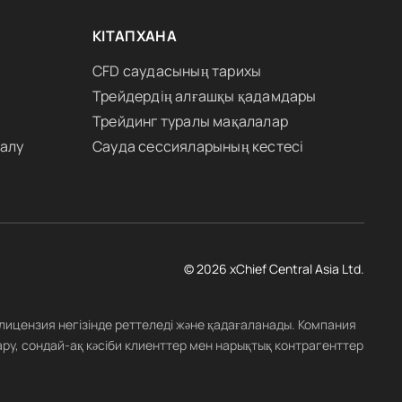
КІТАПХАНА
CFD саудасының тарихы
Трейдердің алғашқы қадамдары
Трейдинг туралы мақалалар
 алу
Сауда сессияларының кестесі
© 2026 xChief Central Asia Ltd.
 лицензия негізінде реттеледі және қадағаланады. Компания
ару, сондай-ақ кәсіби клиенттер мен нарықтық контрагенттер