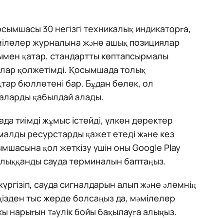
осымшасы 30 негізгі техникалық индикаторға,
әмілелер журналына және ашық позициялар
нымен қатар, стандартты көптапсырмалы
лар қолжетімді. Қосымшада толық
тар бюллетені бар. Бұдан бөлек, ол
аларды қабылдай алады.
да тиімді жұмыс істейді, үлкен деректер
малды ресурстарды қажет етеді және кез
мшасына қол жеткізу үшін оны Google Play
олыққанды сауда терминалын баптаңыз.
жүргізіп, сауда сигналдарын алып және әлемнің
іңізден тыс жерде болсаңыз да, мәмілелер
ржы нарығын тәулік бойы бақылауға алыңыз.