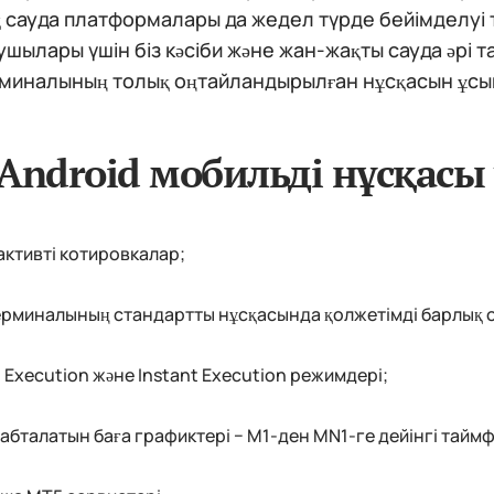
сауда платформалары да жедел түрде бейімделуі ти
шылары үшін біз кәсіби және жан-жақты сауда әрі т
рминалының толық оңтайландырылған нұсқасын ұсы
Android мобильді нұсқасы
ктивті котировкалар;
рминалының стандартты нұсқасында қолжетімді барлық о
 Execution және Instant Execution режимдері;
бталатын баға графиктері − M1-ден MN1-ге дейінгі тайм