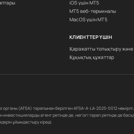
аптары
iOS үшін MT5
MT5 веб-терминалы
MacOS үшін MT5
КЛИЕНТТЕР ҮШІН
Қаражатты толықтыру және
Құқықтық құжаттар
ері органы (AFSA) тарапынан берілген AFSA-A-LA-2025-0012 нөмірлі
 инвестицияларды агент ретінде де, негізгі тарап ретінде де басқ
дерін ұйымдастыру кіреді.