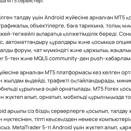
ша MT5 сервистері.
лген талдау үшін Android жүйесіне арналған MT5 қ
графикалық объектілерге, баға тарихына, толық м
жей-тегжейлі ақпаратқа қолжетімділік береді. Со
с, автоматтандыру құралдары және қосымша опция
лды форум, чат мүмкіндігі және қаржылық жаңалық
er 5-тен және MQL5.community-ден push-хабарлам
үйесіне арналған MT5 платформасы кез келген орта
н жылдам өңдейді, трафикті оңтайландырады, мини
бильді құрылғыға оңай орнатылады. MT5 Forex қосы
н жүктеп алып, орнатып, мобильді құрылғыңызда т
id арқылы сіз біздің серверлерге қосылып, талдау 
н нүктесінен, тіпті кеңсеңізден немесе компьютер
сыз. MetaTrader 5-ті Android үшін жүктеп алып, қа