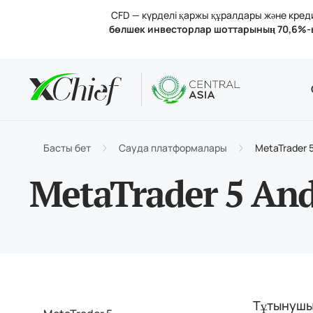
CFD — күрделі қаржы құралдары және кредит
бөлшек инвесторлар шоттарының 70,6%-
Шарттар
Үстелдік 
Аналитик
Компания
Шот тү
MetaTr
Анали
Лицен
Сауда
MetaT
Пайыз
Компа
Басты бет
Сауда платформалары
MetaTrader 5
Қараж
MetaTr
Бізбе
MetaTrader 5 An
Тұтынушы