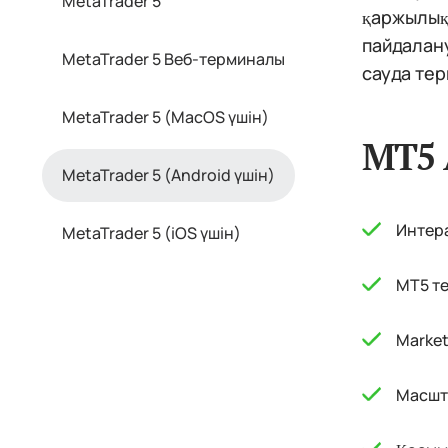
MetaTrader 5
қаржылық 
пайдалану
MetaTrader 5 Веб-терминалы
сауда те
MetaTrader 5 (MacOS үшін)
MT5 
MetaTrader 5 (Android үшін)
Интера
MetaTrader 5 (iOS үшін)
MT5 те
Market
Масшта