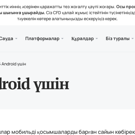
тік иіннің әсерінен қаражатты тез жоғалту қаупі жоғары.
Осы про
ы шығынға ұшырайды.
Сіз CFD қалай жұмыс істейтінін түсінетіні
тәуекелін көтере алатыныңызды ескеруіңіз керек.
және веб.
а
 туралы
Қызме
Ұялы 
Кітапх
Заңды
Сауда
Платформалар
Құралдар
Біз туралы
рлері
ader 5
тикалық шолулар
зиялар
Тегі
Meta
Трей
Құқы
 құралдары
rader 5 Веб-терминалы
дық мөлшерлемелер
ния жаңалықтары
Meta
 Android үшін
атты толықтыру және алу
ader 5 (MacOS үшін)
н байланысыңыз
droid үшін
лар мобильді қосымшаларды барған сайын көбірек 