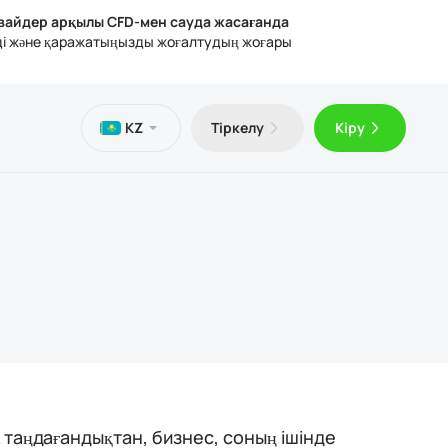
вайдер арқылы CFD-мен сауда жасағанда
ңізді және қаражатыңызды жоғалтудың жоғары
ттер
телефон
ана
KZ
Тіркелу
Кіру
н VPS
Trader 5 (Android үшін)
динг туралы мақалалар
қтық құжаттар
Trader 5 (iOS үшін)
таңдағандықтан, бизнес, соның ішінде