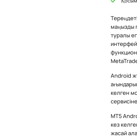
Қосым
Тереңдеті
маңызды 
туралы ег
интерфей
функциона
MetaTrad
Android ж
ағындары
келген мо
сервисіне
MT5 Andro
кез келге
жасай ала