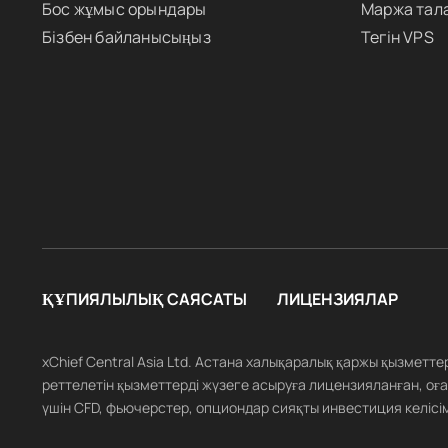
Бос жұмыс орындары
Маржа тал
Бізбен байланысыңыз
Тегін VPS
ҚҰПИЯЛЫЛЫҚ САЯСАТЫ
ЛИЦЕНЗИЯЛАР
xChief Central Asia Ltd. Астана халықаралық қаржы қызметт
реттелетін қызметтерді жүзеге асыруға лицензияланған, оған
үшін CFD, фьючерстер, опциондар сияқты инвестиция келісім