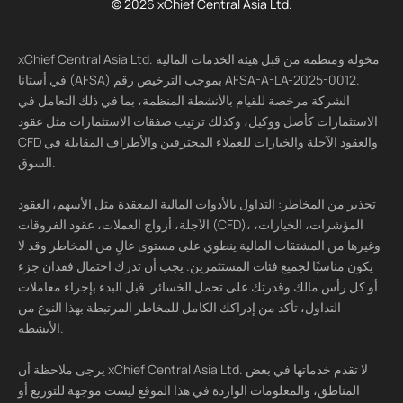
© 2026 xChief Central Asia Ltd.
xChief Central Asia Ltd. مخولة ومنظمة من قبل هيئة الخدمات المالية
في أستانا (AFSA) بموجب الترخيص رقم AFSA-A-LA-2025-0012.
الشركة مرخصة للقيام بالأنشطة المنظمة، بما في ذلك التعامل في
الاستثمارات كأصل ووكيل، وكذلك ترتيب صفقات الاستثمارات مثل عقود
CFD والعقود الآجلة والخيارات للعملاء المحترفين والأطراف المقابلة في
السوق.
تحذير من المخاطر: التداول بالأدوات المالية المعقدة مثل الأسهم، العقود
الآجلة، أزواج العملات، عقود الفروقات (CFD)، المؤشرات، الخيارات،
وغيرها من المشتقات المالية ينطوي على مستوى عالٍ من المخاطر وقد لا
يكون مناسبًا لجميع فئات المستثمرين. يجب أن تدرك احتمال فقدان جزء
أو كل رأس مالك وقدرتك على تحمل الخسائر. قبل البدء بإجراء معاملات
التداول، تأكد من إدراكك الكامل للمخاطر المرتبطة بهذا النوع من
الأنشطة.
يرجى ملاحظة أن xChief Central Asia Ltd. لا تقدم خدماتها في بعض
المناطق، والمعلومات الواردة في هذا الموقع ليست موجهة للتوزيع أو