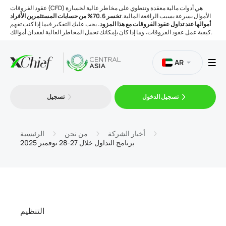
عقود الفروقات (CFD) هي أدوات مالية معقدة وتنطوي على مخاطر عالية لخسارة
الأموال بسرعة بسبب الرافعة المالية.
تخسر 70.6% من حسابات المستثمرين الأفراد
أموالها عند تداول عقود الفروقات مع هذا المزود.
يجب عليك التفكير فيما إذا كنت تفهم
كيفية عمل عقود الفروقات، وما إذا كان بإمكانك تحمل المخاطر العالية لفقدان أموالك.
AR
تسجيل الدخول
تسجيل
التداول
المنصات
أخبار الشركة
من نحن
الرئيسية
برنامج التداول خلال 27-28 نوفمبر 2025
الأدوات
الشركة
التنظيم