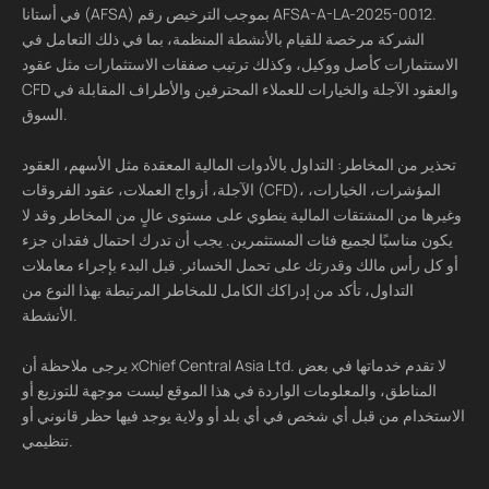
في أستانا (AFSA) بموجب الترخيص رقم AFSA-A-LA-2025-0012.
الشركة مرخصة للقيام بالأنشطة المنظمة، بما في ذلك التعامل في
الاستثمارات كأصل ووكيل، وكذلك ترتيب صفقات الاستثمارات مثل عقود
CFD والعقود الآجلة والخيارات للعملاء المحترفين والأطراف المقابلة في
السوق.
تحذير من المخاطر: التداول بالأدوات المالية المعقدة مثل الأسهم، العقود
الآجلة، أزواج العملات، عقود الفروقات (CFD)، المؤشرات، الخيارات،
وغيرها من المشتقات المالية ينطوي على مستوى عالٍ من المخاطر وقد لا
يكون مناسبًا لجميع فئات المستثمرين. يجب أن تدرك احتمال فقدان جزء
أو كل رأس مالك وقدرتك على تحمل الخسائر. قبل البدء بإجراء معاملات
التداول، تأكد من إدراكك الكامل للمخاطر المرتبطة بهذا النوع من
الأنشطة.
يرجى ملاحظة أن xChief Central Asia Ltd. لا تقدم خدماتها في بعض
المناطق، والمعلومات الواردة في هذا الموقع ليست موجهة للتوزيع أو
الاستخدام من قبل أي شخص في أي بلد أو ولاية يوجد فيها حظر قانوني أو
تنظيمي.