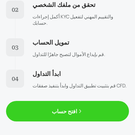
تحقق من ملفك الشخصي
02
أكمل إجراءات KYC والتقييم المهني لتفعيل
حسابك.
تمويل الحساب
03
قم بإيداع الأموال لتصبح جاهزًا للتداول.
ابدأ التداول
04
قم بتثبيت تطبيق التداول وابدأ بتنفيذ صفقات CFD.
افتح حساب