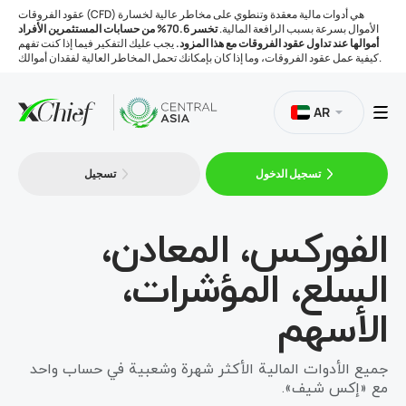
عقود الفروقات (CFD) هي أدوات مالية معقدة وتنطوي على مخاطر عالية لخسارة
الأموال بسرعة بسبب الرافعة المالية.
تخسر 70.6% من حسابات المستثمرين الأفراد
أموالها عند تداول عقود الفروقات مع هذا المزود.
يجب عليك التفكير فيما إذا كنت تفهم
كيفية عمل عقود الفروقات، وما إذا كان بإمكانك تحمل المخاطر العالية لفقدان أموالك.
AR
تسجيل الدخول
تسجيل
التداول
الفوركس، المعادن،
المنصات
السلع، المؤشرات،
الأدوات
الأسهم
الشركة
جميع الأدوات المالية الأكثر شهرة وشعبية في حساب واحد
مع «إكس شيف».