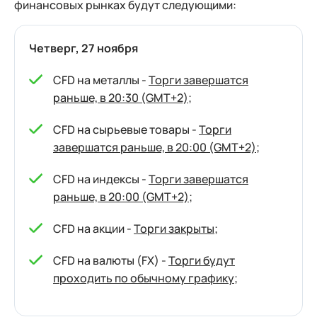
финансовых рынках будут следующими:
Четверг, 27 ноября
CFD на металлы -
Торги завершатся
раньше, в 20:30 (GMT+2)
;
CFD на сырьевые товары -
Торги
завершатся раньше, в 20:00 (GMT+2)
;
CFD на индексы -
Торги завершатся
раньше, в 20:00 (GMT+2)
;
CFD на акции -
Торги закрыты
;
CFD на валюты (FX) -
Торги будут
проходить по обычному графику
;