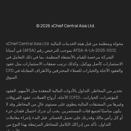
© 2026 xChief Central Asia Ltd.
xChief Central Asia Ltd. مخولة ومنظمة من قبل هيئة الخدمات المالية
في أستانا (AFSA) بموجب الترخيص رقم AFSA-A-LA-2025-0012.
الشركة مرخصة للقيام بالأنشطة المنظمة، بما في ذلك التعامل في
الاستثمارات كأصل ووكيل، وكذلك ترتيب صفقات الاستثمارات مثل عقود
CFD والعقود الآجلة والخيارات للعملاء المحترفين والأطراف المقابلة في
السوق.
تحذير من المخاطر: التداول بالأدوات المالية المعقدة مثل الأسهم، العقود
الآجلة، أزواج العملات، عقود الفروقات (CFD)، المؤشرات، الخيارات،
وغيرها من المشتقات المالية ينطوي على مستوى عالٍ من المخاطر وقد لا
يكون مناسبًا لجميع فئات المستثمرين. يجب أن تدرك احتمال فقدان جزء
أو كل رأس مالك وقدرتك على تحمل الخسائر. قبل البدء بإجراء معاملات
التداول، تأكد من إدراكك الكامل للمخاطر المرتبطة بهذا النوع من
الأنشطة.