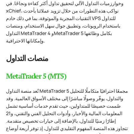
وخوارزميات التداول الآلي لتحقيق تداول أكثر كفاءة ونجاحًا. في
xChief، نواكب هذه التطورات من خلال تزويد عملائنا بأحدث
التقنيات المجربة والموثوقة، بما في ذلك خادم VPS للتداول
باستخدام الروبوتات، وتطبيق جوال سهل الاستخدام، ومنصات
التداول MetaTrader 4 وMetaTrader 5 بكامل وظائفها
وإمكاناتها الاحترافية.
منصات التداول
MetaTrader 5 (MT5)
تُعد منصة التداول MetaTrader 5 مجمعًا احترافيًا متكاملًا للتحليل
والتداول، يوفّر وصولًا مباشرًا إلى مختلف الأسواق العالمية. وقد
صُممت خصيصًا للمتداولين، حيث تقدم خدمات أساسية تشمل
المعلومات المالية والأخبار، وأدوات التحليل الفني والتقني، و21
إطارًا زمنيًا للتداول، بالإضافة إلى خيارات تخصيص متقدمة.
تتجاوز هذه المنصة المفهوم التقليدي للتداول، إذ توفر أربعة أوضاع