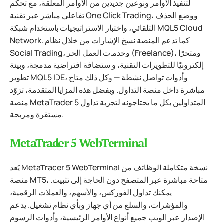
لتنفيذ الأوامر ونوعين جديدين من الأوامر المعلقة، مع تحكم
تفاعلي مباشر عبر تقنية One Click Trading، ووضع الحذف
التلقائي، واختبار الاستراتيجيات باستخدام شبكة MQL5 Cloud
Network. كما تدعم المنصة نسخ الإشارات من خلال نظام
Social Trading، وخدمات العمل الحر (Freelance)، ومتجرًا
إلكترونيًا للتطويرات التقنية، واستضافة افتراضية مدمجة، وبيئة
تطوير MQL5 IDE، وأدوات تواصل نشطة — وكل ذلك متاح
مباشرة داخل منصة التداول. وبفضل هذه المزايا المتقدمة، تزوّد
منصة MetaTrader 5 المتداولين بكل ما يحتاجونه لتجربة تداول
مستقرة ومربحة.
MetaTrader 5 WebTerminal
يُعد MetaTrader 5 WebTerminal نسخة متكاملة الوظائف من
منصة MT5، متاحة مباشرة عبر المتصفح دون الحاجة إلى تثبيت.
يمكنك تداول الفوركس، والأسهم، والعملات الرقمية،
والمؤشرات، والسلع من أي جهاز وبأي نظام تشغيل. يدعم
الإصدار عبر الويب جميع أنواع الأوامر الرئيسية، وأدوات الرسوم