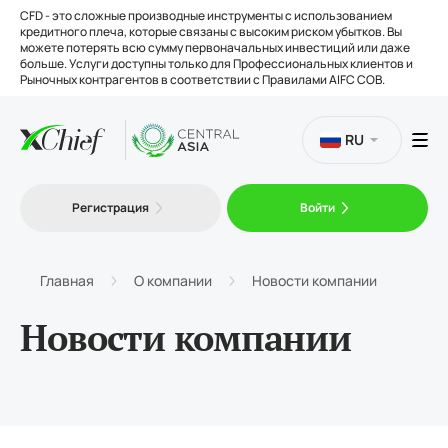
CFD - это сложные производные инструменты с использованием
кредитного плеча, которые связаны с высоким риском убытков. Вы
можете потерять всю сумму первоначальных инвестиций или даже
больше. Услуги доступны только для Профессиональных клиентов и
Рыночных контрагентов в соответствии с Правилами AIFC COB.
RU
Торговля
Регистрация
Войти
Платформы
Главная
О компании
Новости компании
Инструменты
Новости компании
О нас