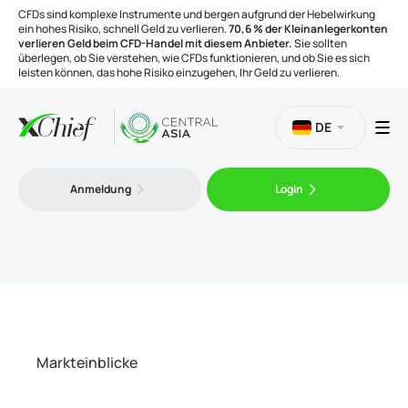
CFDs sind komplexe Instrumente und bergen aufgrund der Hebelwirkung
ein hohes Risiko, schnell Geld zu verlieren.
70,6 % der Kleinanlegerkonten
verlieren Geld beim CFD-Handel mit diesem Anbieter.
Sie sollten
überlegen, ob Sie verstehen, wie CFDs funktionieren, und ob Sie es sich
leisten können, das hohe Risiko einzugehen, Ihr Geld zu verlieren.
DE
Handel
Anmeldung
Login
Plattformen
Handelsinstrumente
Unternehmen
Markteinblicke