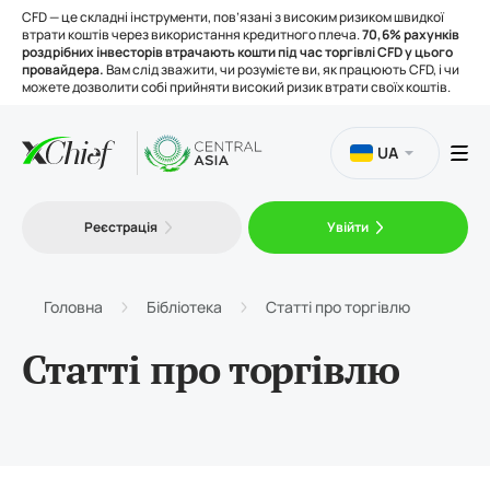
CFD — це складні інструменти, пов’язані з високим ризиком швидкої
втрати коштів через використання кредитного плеча.
70,6% рахунків
роздрібних інвесторів втрачають кошти під час торгівлі CFD у цього
провайдера.
Вам слід зважити, чи розумієте ви, як працюють CFD, і чи
можете дозволити собі прийняти високий ризик втрати своїх коштів.
UA
Торгівля
Реєстрація
Увійти
Платформи
Головна
Бібліотека
Статті про торгівлю
Інструменти
Статті про торгівлю
Про нас