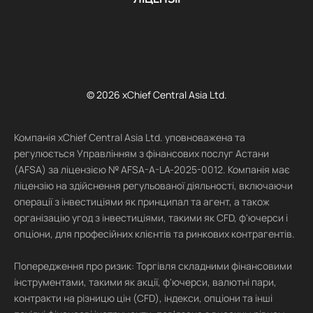
© 2026 xChief Central Asia Ltd.
Компанія xChief Central Asia Ltd. уповноважена та
регулюється Управлінням з фінансових послуг Астани
(AFSA) за ліцензією № AFSA-A-LA-2025-0012. Компанія має
ліцензію на здійснення регульованої діяльності, включаючи
операції з інвестиціями як принципал та агент, а також
організацію угод з інвестиціями, такими як CFD, ф'ючерси і
опціони, для професійних клієнтів та ринкових контрагентів.
Попередження про ризик: Торгівля складними фінансовими
інструментами, такими як акції, ф'ючерси, валютні пари,
контракти на різницю цін (CFD), індекси, опціони та інші