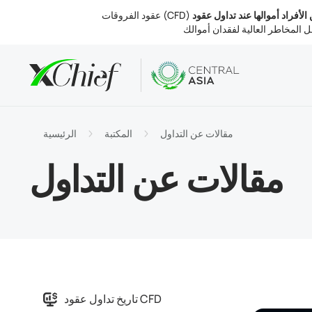
ين الأفراد أموالها عند تداول عقود
الشروط
تب والويب
التحليلات
نبذة عنا
لحسابات
MetaTr
 السوق
التنظيم
مقالات عن التداول
المكتبة
الرئيسية
التداول
MetaTr
الفائدة
 الشركة
مقالات عن التداول
والسحب
MetaTr
تصل بنا
تاريخ تداول عقود CFD