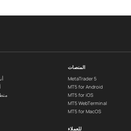
المنصات
MetaTrader 5
أن
MT5 for Android
أ
MT5 for iOS
متطل
MT5 WebTerminal
MT5 for MacOS
للعملاء