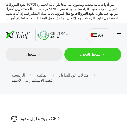
عقود الفروقات (CFD) هي أدوات مالية معقدة وتنطوي على مخاطر عالية لخسارة
الأموال بسرعة بسبب الرافعة المالية.
تخسر 70.6% من حسابات المستثمرين الأفراد
أموالها عند تداول عقود الفروقات مع هذا المزود.
يجب عليك التفكير فيما إذا كنت تفهم
كيفية عمل عقود الفروقات، وما إذا كان بإمكانك تحمل المخاطر العالية لفقدان أموالك.
AR
تسجيل الدخول
تسجيل
التداول
المنصات
مقالات عن التداول
المكتبة
الرئيسية
كيفية الاستثمار في الأسهم
الأدوات
الشركة
تاريخ تداول عقود CFD