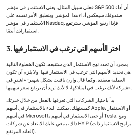
فعلى سبيل المثال، يعني الاستثمار في مؤشر S&P 500 أن أداء
صندوقك سيعكس أداء هذا المؤشر. وينطبق الأمر نفسه على
الاستثمار في مؤشر Nasdaq. فإذا ارتفع المؤشر، سترتفع
استثماراتك أيضًا.
3. اختر الأسهم التي ترغب في الاستثمار فيها
بمجرد أن تحدد نهج الاستثمار الذي ستتبعه، تكون الخطوة التالية
هي تحديد الأسهم التي ترغب في الاستثمار فيها. ولا يلزم أن تكون
العملية معقدة. وكما قال وارن بافيت بشكل شهير: «اشترِ في
شركة لأنك ترغب في امتلاكها، لا لأنك تريد أن يرتفع سعر سهمها».
ابدأ باختيار الشركات التي تعرفها بالفعل من خلال خبرتك
كمستهلك. يمكنك البدء بالاستثمار في أسهم Apple، أو الاستثمار
في أسهم Microsoft، أو حتى الاستثمار في أسهم Tesla. ومع
ذلك، ينبغي عليك الابتعاد عن شركات HYIP (برامج الاستثمار ذات
العائد المرتفع).