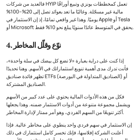
فالعديد من شركات HYIP تعمل كمخططات بونزي وتبيع أوراقًا
مالية غير مسجّلة. وغالبًا ما تعد بعوائد تصل إلى 20%–100%
يوميًا. وهذا غير واقعي تمامًا، إذ إن الاستثمار في Apple أو Tesla
أو Microsoft يحقق في المتوسط عائدًا سنويًا يبلغ نحو 10% فقط.
4. نوّع وقلّل المخاطر
إذا كنت على دراية بعبارة «لا تضع كل بيضك في سلة واحدة»،
فأنت تدرك مدى أهمية تنويع استثماراتك في الأسهم. وهنا تحديدًا
تظهر فائدة صناديق ETFs (الصناديق المتداولة في البورصة) أو
الصناديق المشتركة.
فكل من هذه الأدوات المالية يحتوي على عدد كبير من الأسهم
ويشمل مجموعة متنوعة من أدوات الاستثمار ضمنه. وهذا يجعلها
أكثر تنويعًا من السهم الفردي، وهو أمر ممتاز لإدارة المخاطر.
إن الاستثمار في سهم فردي واحد ينطوي على مخاطر عالية. فإذا
أعلنت الشركة إفلاسها، فإنك تخسر كامل استثمارك في ذلك