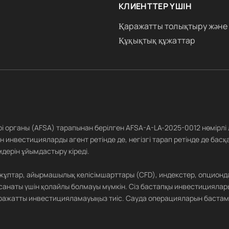
КЛИЕНТТЕР ҮШІН
Қаражатты толықтыру және
Құқықтық құжаттар
ері органы (AFSA) тарапынан берілген AFSA-A-LA-2025-0012 нөмірлі
 инвестицияларды агент ретінде де, негізгі тарап ретінде де басқ
дерін ұйымдастыру кіреді.
 жұптар, айырмашылық келісімшарттары (CFD), индекстер, опционд
санаты үшін қолайлы болмауы мүмкін. Сіз бастапқы инвестициялар
 қаражатты инвестицияламауыңыз тиіс. Сауда операцияларын бастам