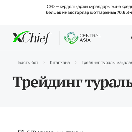
CFD — күрделі қаржы құралдары және кредит
бөлшек инвесторлар шоттарының 70,6%-
Шарттар
Үстелдік 
Аналитик
Компания
Шот тү
MetaTr
Анали
Лицен
Сауда
MetaT
Пайыз
Компа
Басты бет
Кітапхана
Трейдинг туралы мақала
Қараж
MetaTr
Бізбе
Трейдинг турал