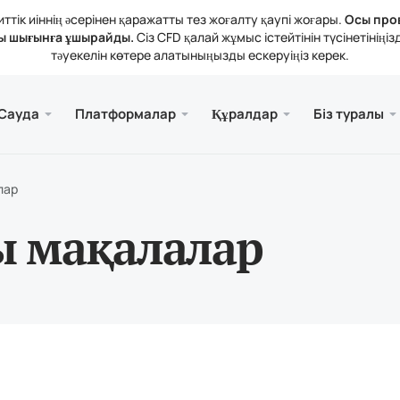
тік иіннің әсерінен қаражатты тез жоғалту қаупі жоғары.
Осы про
ы шығынға ұшырайды.
Сіз CFD қалай жұмыс істейтінін түсінетіні
тәуекелін көтере алатыныңызды ескеруіңіз керек.
және веб.
а
 туралы
Қызме
Ұялы 
Кітапх
Заңды
Сауда
Платформалар
Құралдар
Біз туралы
рлері
ader 5
тикалық шолулар
зиялар
Тегі
Meta
Трей
Құқы
 құралдары
rader 5 Веб-терминалы
дық мөлшерлемелер
ния жаңалықтары
Meta
лар
атты толықтыру және алу
ader 5 (MacOS үшін)
н байланысыңыз
ы мақалалар