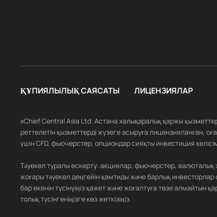
ҚҰПИЯЛЫЛЫҚ САЯСАТЫ
ЛИЦЕНЗИЯЛАР
xChief Central Asia Ltd. Астана халықаралық қаржы қызметт
реттелетін қызметтерді жүзеге асыруға лицензияланған, оған
үшін CFD, фьючерстер, опциондар сияқты инвестиция келісім
Тәуекел туралы ескерту: акциялар, фьючерстер, валюталық
жоғары тәуекел деңгейін қамтиды және барлық инвесторлар 
бар екенін түсінуіңіз қажет және жоғалтуға төзе алмайтын
толық түсінгеніңізге көз жеткізіңіз.