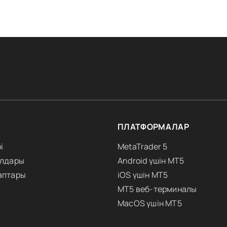
ПЛАТФОРМАЛАР
і
MetaTrader 5
алдары
Android үшін MT5
аптары
iOS үшін MT5
MT5 веб-терминалы
MacOS үшін MT5