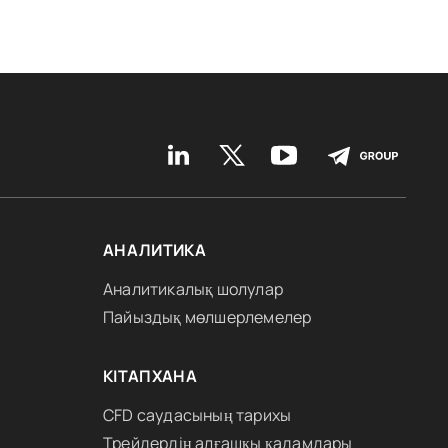
АНАЛИТИКА
Аналитикалық шолулар
Пайыздық мөлшерлемелер
КІТАПХАНА
CFD саудасының тарихы
Трейдердің алғашқы қадамдары