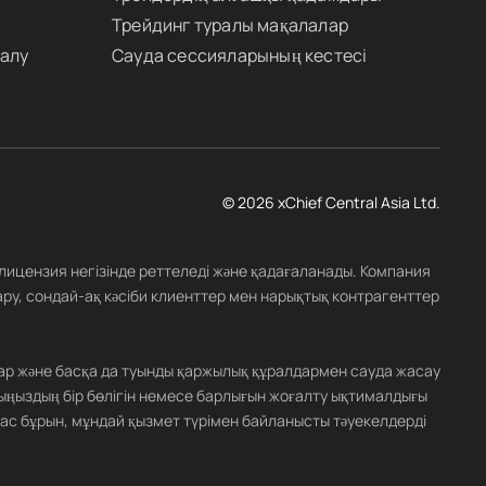
Трейдинг туралы мақалалар
 алу
Сауда сессияларының кестесі
© 2026 xChief Central Asia Ltd.
 лицензия негізінде реттеледі және қадағаланады. Компания
ару, сондай-ақ кәсіби клиенттер мен нарықтық контрагенттер
ар және басқа да туынды қаржылық құралдармен сауда жасау
ыңыздың бір бөлігін немесе барлығын жоғалту ықтималдығы
ас бұрын, мұндай қызмет түрімен байланысты тәуекелдерді