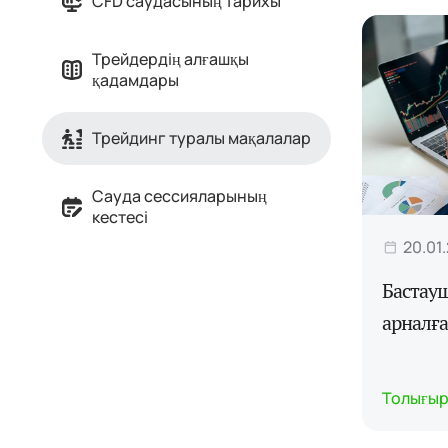
CFD саудасының тарихы
Трейдердің алғашқы
қадамдары
Трейдинг туралы мақалалар
Сауда сессияларының
кестесі
20.01
Бастау
арналға
Толығыр