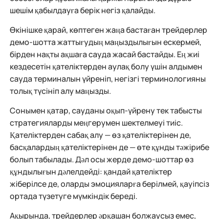
шешім қабылдауға берік негіз қалайды.
Өкінішке қарай, көптеген жаңа бастаған трейдерлер
демо-шотта жаттығудың маңыздылығын ескермей,
бірден нақты ақшаға сауда жасай бастайды. Ең жиі
кездесетін қателіктерден аулақ болу үшін алдымен
сауда терминалын үйреніп, негізгі терминологияны
толық түсініп алу маңызды.
Сонымен қатар, сауданы оқып-үйрену тек табысты
стратегияларды меңгерумен шектелмеуі тиіс.
Қателіктерден сабақ алу — өз қателіктерінен де,
басқалардың қателіктерінен де — өте құнды тәжірибе
болып табылады. Дәл осы жерде демо-шоттар өз
құндылығын дәлелдейді: қандай қателіктер
жіберілсе де, оларды эмоцияларға берілмей, қауіпсіз
ортада түзетуге мүмкіндік береді.
Ақырында, трейдерлер әрқашан болжаусыз емес,