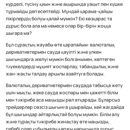
күрделі, түсіну қиын және ақырында уақыт пен күшке
тұрмайды деп есептейді. Мұндай қарама-қайшы
пікірлердің болуы қалай мүмкін? Екі көзқарас та
дұрыс бола ала ма немесе олар бір-бірін жоққа
шығара ма?
Бұл сұрақтың жауабы өте қарапайым: валюталық
деривативтермен сауда қауіпті және үлкен
шығындарға әкелуі мүмкін болғанымен, көптеген
тәуекелдерді мұқият жоспарлау, табандылық және
жан-жақты талдау арқылы азайтуға болады.
Валюталық деривативтермен саудада табысқа жету
үшін мықты, жеке сауда жоспары мен қажетті білім
мен тәжірибе аса маңызды рөл атқарады. Бұларсыз
трейдерлер сөзсіз шығынға ұшырайды, кей жағдайда
бұл шығындар айтарлықтай болуы мүмкін. Білім алу
және тұрақты тәжірибе жинақтау өте маңызды,
себебі олар құбылмалы қаржы нарығында дұрыс