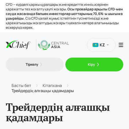
CFD — күрделі қаржы құралдары және кредиттік иіннің әсерінен
қаражатты тез жоғалту қаупі жоғары.
Осы провайдер арқылы CFD-мен
сауда жасағанда бөлшек инвесторлар шоттарының 70,6%-ы шығынға
ұшырайды.
Сіз CFD қалай жұмыс істейтінін түсінетініңізді және
қаражатыңызды жоғалтудың жоғары тәуекелін көтере алатыныңызды
ескеруіңіз керек.
KZ
Сауда
Тіркелу
Кіру
Платформалар
Басты бет
Кітапхана
Трейдердің алғашқы қадамдары
Құралдар
Трейдердің алғашқы
Біз туралы
қадамдары