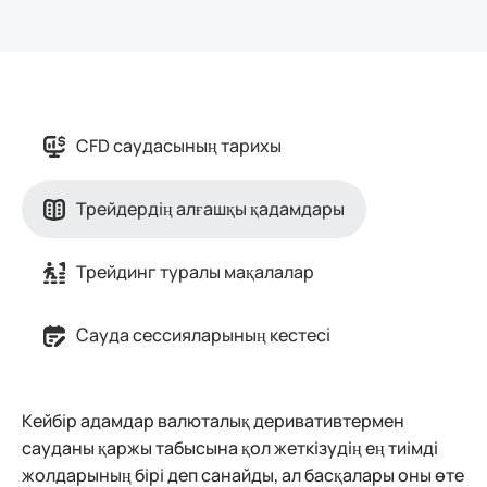
CFD саудасының тарихы
Трейдердің алғашқы қадамдары
Трейдинг туралы мақалалар
Сауда сессияларының кестесі
Кейбір адамдар валюталық деривативтермен
сауданы қаржы табысына қол жеткізудің ең тиімді
жолдарының бірі деп санайды, ал басқалары оны өте