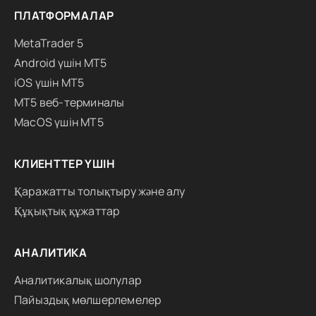
ПЛАТФОРМАЛАР
MetaTrader 5
Android үшін MT5
iOS үшін MT5
MT5 веб-терминалы
MacOS үшін MT5
КЛИЕНТТЕР ҮШІН
Қаражатты толықтыру және алу
Құқықтық құжаттар
АНАЛИТИКА
Аналитикалық шолулар
Пайыздық мөлшерлемелер