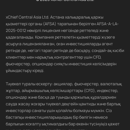
xChief Central Asia Ltd. Астана халықаралық қаржы
қызметтері органы (AFSA) тарапынан берілген AFSA-A-LA-
2025-0012 нөмірлі лицензия негізінде реттеледі және
қадағаланады. Компания реттелетін қызметтерді жүзеге
асыруға лицензияланған, оған инвестицияларды агент
ретінде де, негізгі тарап ретінде де басқару, сондай-ақ кәсіби
клиенттер мен нарықтық контрагенттер үшін CFD,
фьючерстер, опциондар сияқты инвестиция келісімдерін
ұйымдастыру кіреді.
Тәуекел туралы ескерту: акциялар, фьючерстер, валюталық
жұптар, айырмашылық келісімшарттары (CFD), индекстер,
опциондар және басқа да туынды қаржылық құралдармен
сауда жасау жоғары тәуекел деңгейін қамтиды және барлық
инвесторлар санаты үшін қолайлы болмауы мүмкін. Сіз
бастапқы инвестицияларыңыздың бір бөлігін немесе
барлығын жоғалту ықтималдығы бар екенін түсінуіңіз қажет