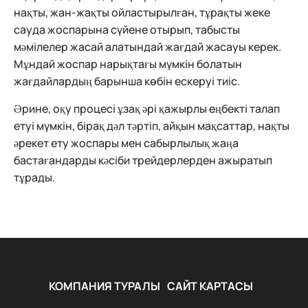
нақты, жан-жақты ойластырылған, тұрақты жеке
сауда жоспарына сүйене отырып, табысты
мәмілелер жасай алатындай жағдай жасауы керек.
Мұндай жоспар нарықтағы мүмкін болатын
жағдайлардың барынша көбін ескеруі тиіс.
Әрине, оқу процесі ұзақ әрі қажырлы еңбекті талап
етуі мүмкін, бірақ дәл тәртіп, айқын мақсаттар, нақты
әрекет ету жоспары мен сабырлылық жаңа
бастағандарды кәсіби трейдерлерден ажыратып
тұрады.
КОМПАНИЯ ТУРАЛЫ
САЙТ КАРТАСЫ