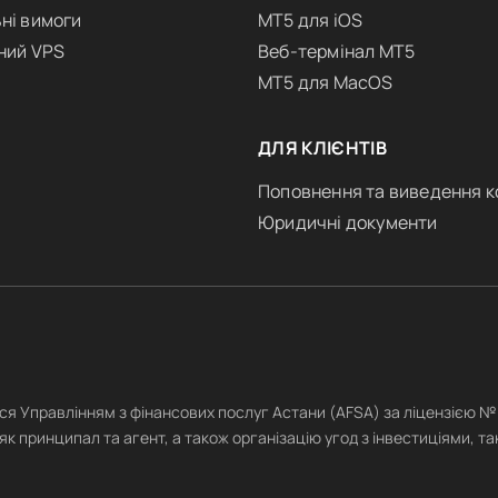
ні вимоги
MT5 для iOS
ний VPS
Веб-термінал MT5
MT5 для MacOS
ДЛЯ КЛІЄНТІВ
Поповнення та виведення к
Юридичні документи
ься Управлінням з фінансових послуг Астани (AFSA) за ліцензією 
як принципал та агент, а також організацію угод з інвестиціями, так