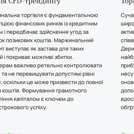
рія CFD-трейдингу
Тор
нальна торгівля є фундаментальною
Суча
цією фінансових ринків із кредитним
широ
 і передбачає здійснення угод за
актив
ок позикових коштів. Маржинальний
спів
т виступає як застава для таких
Дери
й і покриває можливі збитки.
найб
ерам важливо ретельно контролювати
приб
та не перевищувати допустимі рівні
несу
, оскільки це може призвести до повної
онов
и коштів. Формування грамотного
допо
ління капіталом є ключем до
вдос
трокового успіху.
обґр