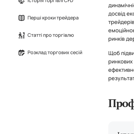
Історія торгівлі CFD
динамічні
досвід ек
Перші кроки трейдера
трейдерів
емоційно
Статті про торгівлю
ринків де
Розклад торгових сесій
Щоб підви
ринкових 
ефективн
результа
Проф