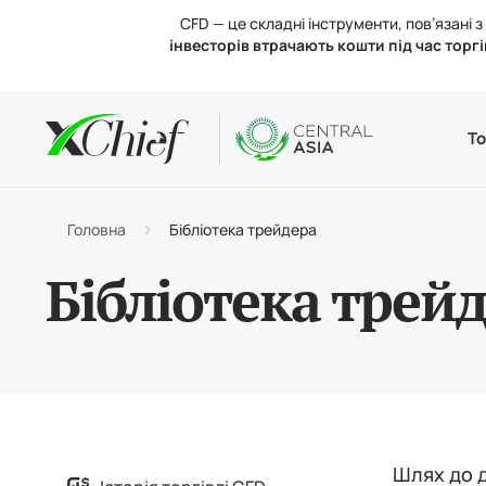
CFD — це складні інструменти, пов’язані
інвесторів втрачають кошти під час торгі
Умови
Desktop 
Аналітик
Про нас
То
Типи р
MetaTr
Аналіт
Регул
Торгов
Веб-те
Процен
Новини
Головна
Бібліотека трейдера
Поповн
MetaTr
Конта
Бібліотека трей
Шлях до д