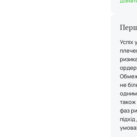
Дізнат
Перш
Успіх 
плече
ризик
ордері
Обмеж
не біл
одним
також 
фаз р
підхі
умова