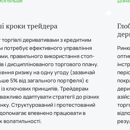
ися більше
Дізна
і кроки трейдера
Гло
дер
у торгівлі деривативами з кредитним
м потребує ефективного управління
Ринк
ами, правильного використання стоп-
опти
в і дисциплінованого торгового плану.
інст
ення ризику на одну угоду (зазвичай
пері
ьше 5% від загального портфеля) є
покр
 із ключових принципів. Трейдерам
дери
важливо адаптувати стратегії до різних
азій
инку. Структурований і протестований
торго
д допомагає впевнено працювати в
відп
х волатильності.
резу