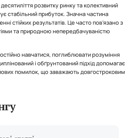
десятиліття розвитку ринку та колективний
нтує стабільний прибуток. Значна частина
ні стійких результатів. Це часто пов’язано з
гіями та природною непередбачуваністю
остійно навчатися, поглиблювати розуміння
циплінований і обґрунтований підхід допомагає
ипових помилок, що заважають довгостроковим
нгу