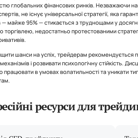
стю глобальних фінансових ринків. Незважаючи на 
спертів, не існує універсальної стратегії, яка гара
 — майже 95% — стикається з труднощами у досягнен
ю торгівлею, недостатньо протестованими страте
ривативів.
щити шанси на успіх, трейдерам рекомендується п
механізмів і розвивати психологічну стійкість. Дис
о працювати в умовах волатильності та уникати т
там.
есійні ресурси для трейди