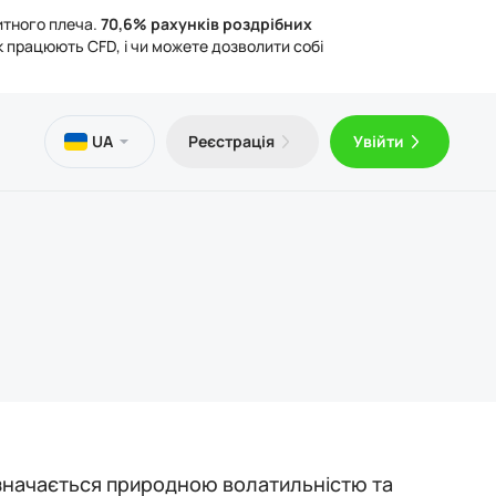
итного плеча.
70,6% рахунків роздрібних
к працюють CFD, і чи можете дозволити собі
и
тека
чна інформація
UA
Реєстрація
Увійти
оштовний VPS
Trader 5 для Android
ті про торгівлю
ичні документи
Trader 5 для iOS
изначається природною волатильністю та