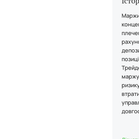
Істо
Маржи
концеп
плечем
рахун
депози
позиці
Трейд
маржу 
ризику
втрат
управ
довгос