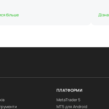
ися більше
Дізна
ПЛАТФОРМИ
ків
MetaTrader 5
струменти
MT5 для Android