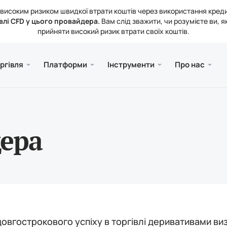
 з високим ризиком швидкої втрати коштів через використання кред
влі CFD у цього провайдера.
Вам слід зважити, чи розумієте ви, я
прийняти високий ризик втрати своїх коштів.
та Web
а
Сервіс
Mobile
Бібліо
Юриди
ргівля
Платформи
Інструменти
Про нас
ахунків
ader 5
ика ринку
ювання
Безк
Meta
Стат
Юрид
і інструменти
рмінал MetaTrader 5
тні ставки
 компанії
Meta
ення та виведення коштів
ader 5 для MacOS
кти
дера
овгострокового успіху в торгівлі деривативами в