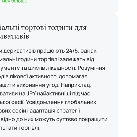
тися більше
бальні торгові години для
ивативів
и деривативів працюють 24/5, однак
мальні години торгівлі залежать від
рументу та циклів ліквідності. Розуміння
одів пікової активності допомагає
ащити виконання угод. Наприклад,
вативи на JPY найактивніші під час
ської сесії. Усвідомлення глобальних
вих сесій і адаптація стратегії
овідно до них можуть суттєво покращити
льтати торгівлі.