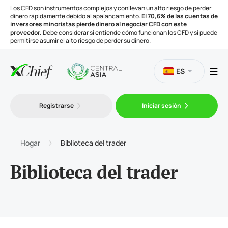
Los CFD son instrumentos complejos y conllevan un alto riesgo de perder
dinero rápidamente debido al apalancamiento.
El 70,6% de las cuentas de
inversores minoristas pierde dinero al negociar CFD con este
proveedor.
Debe considerar si entiende cómo funcionan los CFD y si puede
permitirse asumir el alto riesgo de perder su dinero.
ES
Trading
Registrarse
Iniciar sesión
Plataformas
Hogar
Biblioteca del trader
Herramientas
Biblioteca del trader
Compañía