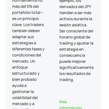
normalmente no
ejemplo, los
más del 5% del
derivados del JPY
portafolio total—
tienden a ser más
es un principio
activos durante la
clave. Los traders
sesión asiática.
también deben
Ser consciente del
adaptar sus
horario global de
estrategias a
trading y ajustar la
diferentes fases y
estrategia en
condiciones del
consecuencia
mercado. Un
puede mejorar
enfoque
significativamente
estructurado y
los resultados de
bien probado
trading.
ayuda a
gestionar la
volatilidad del
Más
mercado y a
información