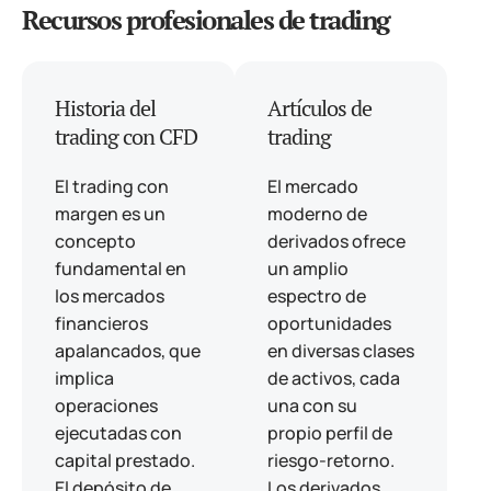
Recursos profesionales de trading
Historia del
Artículos de
trading con CFD
trading
El trading con
El mercado
margen es un
moderno de
concepto
derivados ofrece
fundamental en
un amplio
los mercados
espectro de
financieros
oportunidades
apalancados, que
en diversas clases
implica
de activos, cada
operaciones
una con su
ejecutadas con
propio perfil de
capital prestado.
riesgo-retorno.
El depósito de
Los derivados