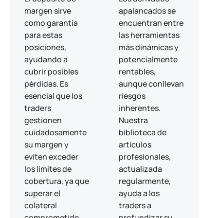
margen sirve
apalancados se
como garantía
encuentran entre
para estas
las herramientas
posiciones,
más dinámicas y
ayudando a
potencialmente
cubrir posibles
rentables,
pérdidas. Es
aunque conllevan
esencial que los
riesgos
traders
inherentes.
gestionen
Nuestra
cuidadosamente
biblioteca de
su margen y
artículos
eviten exceder
profesionales,
los límites de
actualizada
cobertura, ya que
regularmente,
superar el
ayuda a los
colateral
traders a
comprometido
profundizar su