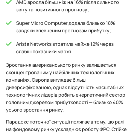
AMD зросла більш ніж на 16% після сильного
звіту та позитивного прогнозу;
Super Micro Computer додала близько 18%
завдяки впевненим прогнозам прибутку;
Arista Networks втратила майже 12% через
слабші показники маржі.
Зростання американського ринку залишається
сконцентрованим у найбільших технологічних
компаніях. Європа виглядає більш
диверсифікованою, однак відсутність масштабних
технологічних лідерів робить енергетичний сектор
головним джерелом прибутковості — близько 40%
усього зростання ринку.
Парадокс поточної ситуації полягає в тому, що ралі
на фондовому ринку ускладнює роботу ФРС. Стійке