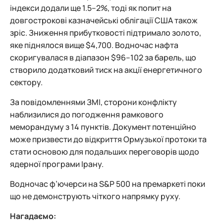
індекси додали ще 1.5–2%, тоді як попит на
довгострокові казначейські облігації США також
зріс. Зниження прибутковості підтримало золото,
яке піднялося вище $4,700. Водночас нафта
скоригувалася в діапазон $96–102 за барель, що
створило додатковий тиск на акції енергетичного
сектору.
За повідомленнями ЗМІ, сторони конфлікту
наблизилися до погодження рамкового
меморандуму з 14 пунктів. Документ потенційно
може призвести до відкриття Ормузької протоки та
стати основою для подальших переговорів щодо
ядерної програми Ірану.
Водночас ф’ючерси на S&P 500 на премаркеті поки
що не демонструють чіткого напрямку руху.
Нагадаємо: