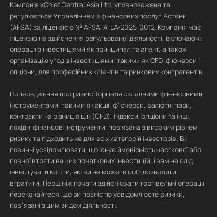
Компанія xChief Central Asia Ltd. уповноважена та
регулюється Управлінням з фінансових послуг Астани
(AFSA) за ліцензією № AFSA-A-LA-2025-0012. Компанія має
ліцензію на здійснення регульованої діяльності, включаючи
операції з інвестиціями як принципал та агент, а також
організацію угод з інвестиціями, такими як CFD, ф'ючерси і
опціони, для професійних клієнтів та ринкових контрагентів.
Попередження про ризик: Торгівля складними фінансовими
інструментами, такими як акції, ф'ючерси, валютні пари,
контракти на різницю цін (CFD), індекси, опціони та інші
похідні фінансові інструменти, пов'язана з високим рівнем
ризику та підходить не для всіх категорій інвесторів. Ви
повинні усвідомлювати, що існує ймовірність часткової або
повної втрати ваших початкових інвестицій, і вам не слід
інвестувати кошти, які ви не можете собі дозволити
втратити. Перш ніж почати здійснювати торгівельні операції,
переконайтеся, що ви повністю усвідомлюєте ризики,
повʼязані з цим видом діяльності.