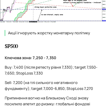
Акції ігнорують жорстку монетарну політику
SP500
Ключова зона: 7,250 - 7,350
Buy: 7,400 (після ретесту рівня 7,330); target 7,550-
7,650; StopLoss 7,330
Sell: 7,200 (на тлі сильного негативного
фундаменту); target 7,000-6,850; StopLoss 7,270
Припинення вогню на Близькому Сході знову
посилило апетит до ризику: глобальні фондові