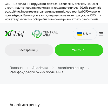
CFD — це складні інструменти, пов’язані з високим ризиком швидкої
втрати коштів через використання кредитного плеча.
70,6% рахунків
роздрібних інвесторів втрачають кошти під час торгівлі CFD у цього
провайдера.
Вам слід зважити, чи розумієте ви, як працюють CFD, і чи
можете дозволити собі прийняти високий ризик втрати своїх коштів.
UA
Торгівля
Реєстрація
Увійти
Платформи
Головна
Аналітика
Аналітика ринку
Ралі фондового ринку проти ФРС
Інструменти
Про нас
Аналітика ринку