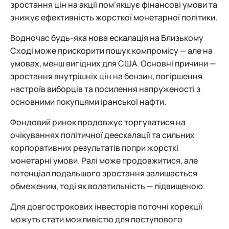
зростання цін на акції пом’якшує фінансові умови та
знижує ефективність жорсткої монетарної політики.
Водночас будь-яка нова ескалація на Близькому
Сході може прискорити пошук компромісу — але на
умовах, менш вигідних для США. Основні причини —
зростання внутрішніх цін на бензин, погіршення
настроїв виборців та посилення напруженості з
основними покупцями іранської нафти.
Фондовий ринок продовжує торгуватися на
очікуваннях політичної деескалації та сильних
корпоративних результатів попри жорсткі
монетарні умови. Ралі може продовжитися, але
потенціал подальшого зростання залишається
обмеженим, тоді як волатильність — підвищеною.
Для довгострокових інвесторів поточні корекції
можуть стати можливістю для поступового