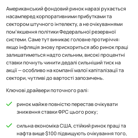
Американський фондовий ринок наразі рухається
насамперед корпоративними прибутками та
сектором штучного інтелекту, а не очікуваннями
пом’якшення політики Федеральної резервної
системи. Саме тут виникає головне протиріччя:
якщо інфляція знову прискориться або ринок праці
залишатиметься надто сильним, високі процентні
ставки почнуть чинити дедалі сильніший тиск на
акції — особливо на компанії малої капіталізації та
сектори, чутливі до вартості запозичень.
Ключові драйвери поточного ралі:
ринок майже повністю перестав очікувати
зниження ставки ФРС цього року;
сильна економіка США, стійкий ринок праці та
нафта вище $100 підвищують очікування того,