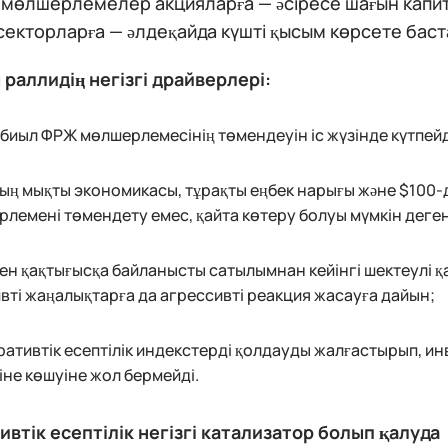
 мөлшерлемелер акцияларға — әсіресе шағын капи
секторларға — әлдеқайда күшті қысым көрсете баст
раллидің негізгі драйверлері:
биыл ФРЖ мөлшерлемесінің төмендеуін іс жүзінде күтпейд
ң мықты экономикасы, тұрақты еңбек нарығы және $100-
лемені төмендету емес, қайта көтеру болуы мүмкін деген
н қақтығысқа байланысты сатылымнан кейінгі шектеулі қа
вті жаңалықтарға да агрессивті реакция жасауға дайын;
ативтік есептілік индекстерді қолдауды жалғастырып, и
не көшуіне жол бермейді.
втік есептілік негізгі катализатор болып қалуда