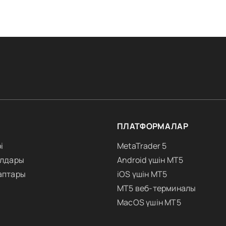
ПЛАТФОРМАЛАР
і
MetaTrader 5
алдары
Android үшін MT5
аптары
iOS үшін MT5
MT5 веб-терминалы
MacOS үшін MT5