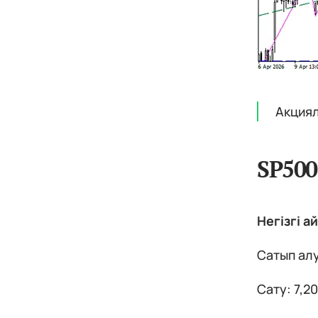
Акциял
SP500
Негізгі а
Сатып алу
Сату: 7,2