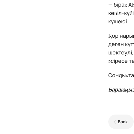
— бірақ А
көңіл-күй
күшеюі.
Қор нарығ
деген күт
шектеулі,
әсіресе т
Сондықтан
Баршаңыз
Back