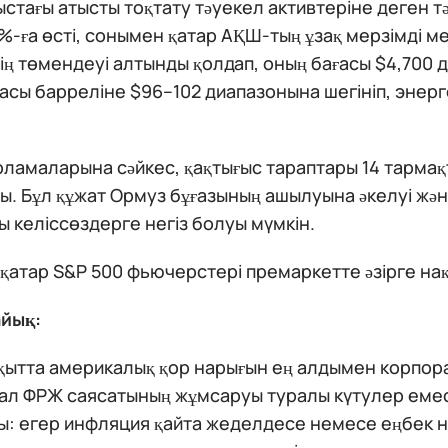
стағы атысты тоқтату тәуекел активтеріне деген тә
2%-ға өсті, сонымен қатар АҚШ-тың ұзақ мерзімді 
ктің төмендеуі алтынды қолдап, оның бағасы $4,700 
ғасы барреліне $96–102 диапазонына шегініп, эне
рламаларына сәйкес, қақтығыс тараптары 14 тарма
ы. Бұл құжат Ормуз бұғазының ашылуына әкелуі ж
ғы келіссөздерге негіз болуы мүмкін.
атар S&P 500 фьючерстері премаркетте әзірге нақ
айық:
ақытта америкалық қор нарығын ең алдымен корпор
 ал ФРЖ саясатының жұмсаруы туралы күтулер емес
: егер инфляция қайта жеделдесе немесе еңбек н