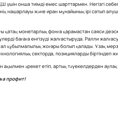
ҚШ үшін онша тиімді емес шарттармен. Негізгі себ
інің нашарлауы және иран мұнайының ірі сатып ал
ы қатаң монетарлық фонға қарамастан саяси деэск
улерді бағаға енгізуді жалғастыруда. Ралли жалғасу
 ал құбылмалылық жоғары болып қалады. Ұзақ мерз
ехнологиялық секторда, позицияларды біртіндеп жи
 ақылмен әрекет етіп, артық тәуекелдерден аулақ
ға профит!