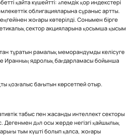
бетті қайта күшейтті: әлемдік қор индекстері
мемлекеттік облигацияларына сұраныс артты.
деңгейінен жоғары көтерілді. Сонымен бірге
ргетикалық сектор акцияларына қосымша қысым
қтан тұратын рамалық меморандумды келісуге
әне Иранның ядролық бағдарламасы бойынша
ты қозғалыс бағытын көрсетпей отыр.
ативтік табыс пен жасанды интеллект секторы
. Дегенмен дәл осы жерде негізгі қайшылық
арығы тым күшті болып қалса, жоғары