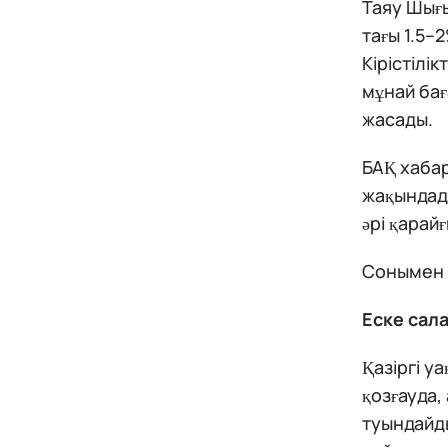
Таяу Шығы
тағы 1.5–
Кірістілі
мұнай ба
жасады.
БАҚ хаба
жақындад
әрі қарай
Сонымен қ
Еске сал
Қазіргі у
қозғауда,
туындайды