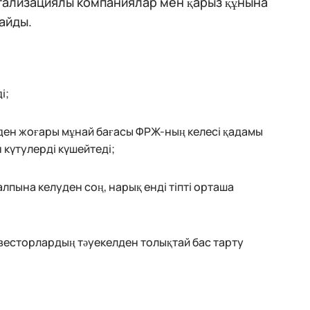
тализациялы компаниялар мен қарыз құнына
айды.
і;
ден жоғары мұнай бағасы ФРЖ-ның келесі қадамы
 күтулерді күшейтеді;
лпына келуден соң, нарық енді тіпті орташа
нвесторлардың тәуекелден толықтай бас тарту