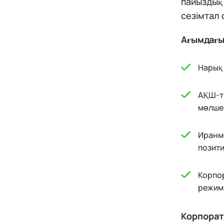
пайыздық
сезімтал 
Ағымдағы 
Нарық 
АҚШ-ты
мөлшер
Иранме
позити
Корпор
режимі
Корпорати