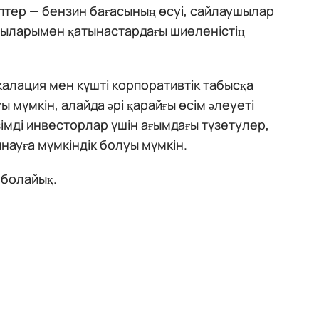
ептер — бензин бағасының өсуі, сайлаушылар
ушыларымен қатынастардағы шиеленістің
алация мен күшті корпоративтік табысқа
ы мүмкін, алайда әрі қарайғы өсім әлеуеті
імді инвесторлар үшін ағымдағы түзетулер,
науға мүмкіндік болуы мүмкін.
 болайық.