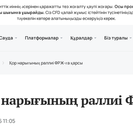
тік иіннің әсерінен қаражатты тез жоғалту қаупі жоғары.
Осы про
ы шығынға ұшырайды.
Сіз CFD қалай жұмыс істейтінін түсінетіні
тәуекелін көтере алатыныңызды ескеруіңіз керек.
және веб.
а
 туралы
Қызме
Ұялы 
Кітапх
Заңды
Сауда
Платформалар
Құралдар
Біз туралы
рлері
ader 5
тикалық шолулар
зиялар
Тегі
Meta
Трей
Құқы
 құралдары
rader 5 Веб-терминалы
дық мөлшерлемелер
ния жаңалықтары
Meta
Қор нарығының раллиі ФРЖ-ға қарсы
атты толықтыру және алу
ader 5 (MacOS үшін)
н байланысыңыз
 нарығының раллиі 
 11:05