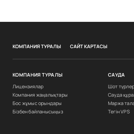
КОМПАНИЯ ТУРАЛЫ
САЙТ КАРТАСЫ
КОМПАНИЯ ТУРАЛЫ
САУДА
Лицензиялар
Шот түрлер
Компания жаңалықтары
Сауда құр
Бос жұмыс орындары
Маржа тал
Бізбен байланысыңыз
Тегін VPS