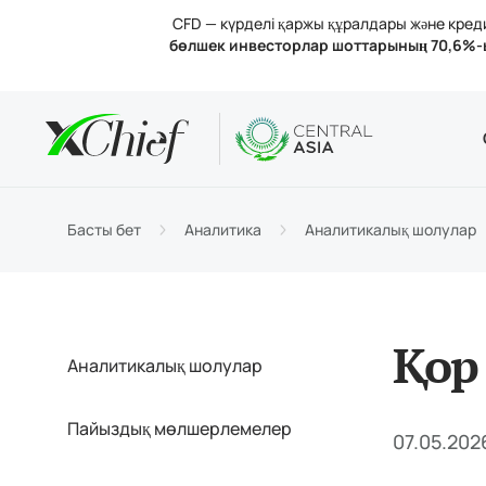
CFD — күрделі қаржы құралдары және кредит
бөлшек инвесторлар шоттарының 70,6%-
Шарттар
Үстелдік 
Аналитик
Компания
Шот тү
MetaTr
Анали
Лицен
Сауда
MetaT
Пайыз
Компа
Басты бет
Аналитика
Аналитикалық шолулар
Қараж
MetaTr
Бізбе
Қор
Аналитикалық шолулар
Пайыздық мөлшерлемелер
07.05.2026