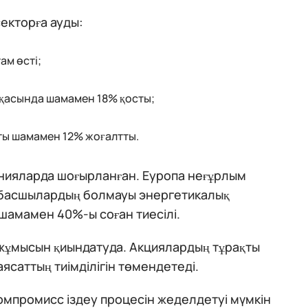
екторға ауды:
ам өсті;
рқасында шамамен 18% қосты;
ты шамамен 12% жоғалтты.
анияларда шоғырланған. Еуропа неғұрлым
өшбасшылардың болмауы энергетикалық
 шамамен 40%-ы соған тиесілі.
 жұмысын қиындатуда. Акциялардың тұрақты
саттың тиімділігін төмендетеді.
омпромисс іздеу процесін жеделдетуі мүмкін