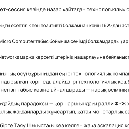
т-сессия кезінде назар қайтадан технологиялық с
қты есептілік пен позитивті болжамнан кейін 16%-дан аст
Micro Computer табыс бойынша сенімді болжамдардың а
 Networks маржа көрсеткіштерінің нашарлауына байланыс
ғының өсуі бұрынғыдай ең ірі технологиялық комп
андырылған көрінеді, алайда ірі технологиялық к
негізгі табыс көзіне айналдырады — нарық өсімінің
жағдайдың парадоксы — қор нарығындағы ралли ФРЖ
ылық жағдайларды жұмсартып, қатаң монетарлық сая
ірге Таяу Шығыстағы кез келген жаңа эскалация к