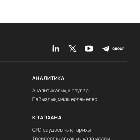
АНАЛИТИКА
Аналитикалық шолулар
Пайыздық мөлшерлемелер
КІТАПХАНА
CFD саудасының тарихы
Трейдердің алғашқы қадамдары