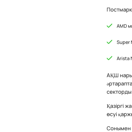
Постмарке
AMD мы
Super 
Arista
АҚШ нары
әртарапт
секторды 
Қазіргі 
өсуі қарж
Сонымен б