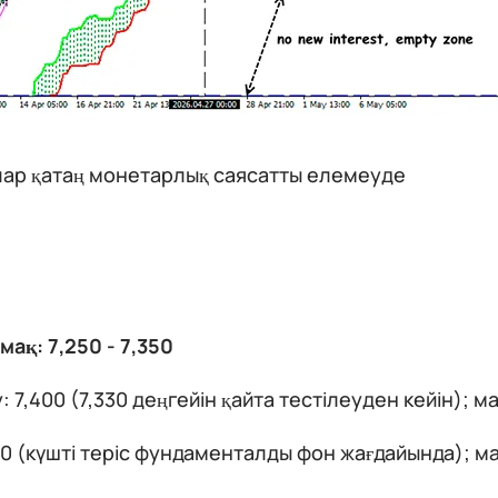
ар қатаң монетарлық саясатты елемеуде
ймақ: 7,250 - 7,350
: 7,400 (7,330 деңгейін қайта тестілеуден кейін); ма
00 (күшті теріс фундаменталды фон жағдайында); ма