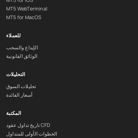
MT5 for iOS
MT5 WebTerminal
MT5 for MacOS
للعملاء
الإيداع والسحب
الوثائق القانونية
التحليلات
تحليلات السوق
أسعار الفائدة
المكتبة
تاريخ تداول عقود CFD
الخطوات الأولى للمتداول