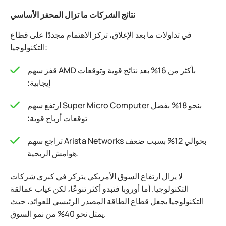
نتائج الشركات ما تزال المحفز الأساسي
في تداولات ما بعد الإغلاق، تركز الاهتمام مجددًا على قطاع
التكنولوجيا:
قفز سهم AMD بأكثر من 16% بعد نتائج قوية وتوقعات
إيجابية؛
ارتفع سهم Super Micro Computer بنحو 18% بفضل
توقعات أرباح قوية؛
تراجع سهم Arista Networks بحوالي 12% بسبب ضعف
هوامش الربحية.
لا يزال ارتفاع السوق الأمريكي يتركز في كبرى شركات
التكنولوجيا. أما أوروبا فتبدو أكثر تنوعًا، لكن غياب عمالقة
التكنولوجيا يجعل قطاع الطاقة المصدر الرئيسي للعوائد، حيث
يمثل نحو 40% من نمو السوق.