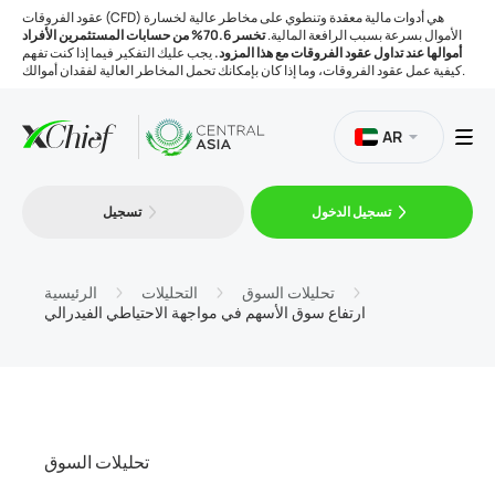
عقود الفروقات (CFD) هي أدوات مالية معقدة وتنطوي على مخاطر عالية لخسارة
الأموال بسرعة بسبب الرافعة المالية.
تخسر 70.6% من حسابات المستثمرين الأفراد
أموالها عند تداول عقود الفروقات مع هذا المزود.
يجب عليك التفكير فيما إذا كنت تفهم
كيفية عمل عقود الفروقات، وما إذا كان بإمكانك تحمل المخاطر العالية لفقدان أموالك.
AR
تسجيل الدخول
تسجيل
التداول
المنصات
تحليلات السوق
التحليلات
الرئيسية
ارتفاع سوق الأسهم في مواجهة الاحتياطي الفيدرالي
الأدوات
الشركة
تحليلات السوق