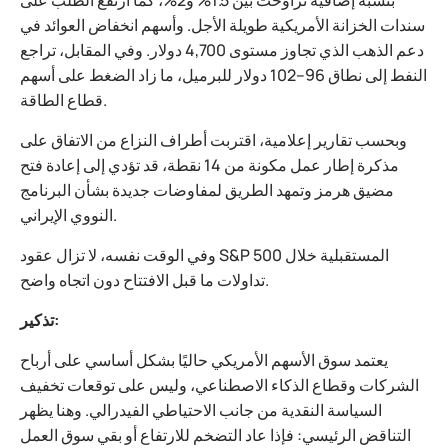
بنسبة إضافية تراوحت بين 1.5% و2%، كما ارتفع الطلب على
سندات الخزانة الأمريكية طويلة الأجل. وأسهم انخفاض العوائد في
دعم الذهب الذي تجاوز مستوى 4,700 دولار. وفي المقابل، تراجع
النفط إلى نطاق 96–102 دولار للبرميل، ما زاد الضغط على أسهم
قطاع الطاقة.
وبحسب تقارير إعلامية، اقتربت أطراف النزاع من الاتفاق على
مذكرة إطار عمل مكونة من 14 نقطة، قد تؤدي إلى إعادة فتح
مضيق هرمز وتمهد الطريق لمفاوضات جديدة بشأن البرنامج
النووي الإيراني.
وفي الوقت نفسه، لا تزال عقود S&P 500 المستقبلية خلال
تداولات ما قبل الافتتاح دون اتجاه واضح.
تذكير:
يعتمد سوق الأسهم الأمريكي حاليًا بشكل أساسي على أرباح
الشركات وقطاع الذكاء الاصطناعي، وليس على توقعات تخفيف
السياسة النقدية من جانب الاحتياطي الفيدرالي. وهنا يظهر
التناقض الرئيسي: فإذا عاد التضخم للارتفاع أو بقي سوق العمل