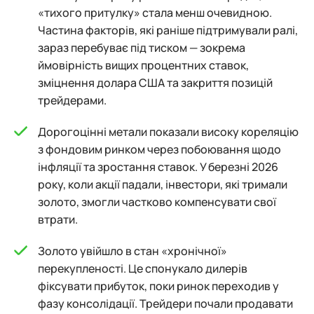
«тихого притулку» стала менш очевидною.
Частина факторів, які раніше підтримували ралі,
зараз перебуває під тиском — зокрема
ймовірність вищих процентних ставок,
зміцнення долара США та закриття позицій
трейдерами.
Дорогоцінні метали показали високу кореляцію
з фондовим ринком через побоювання щодо
інфляції та зростання ставок. У березні 2026
року, коли акції падали, інвестори, які тримали
золото, змогли частково компенсувати свої
втрати.
Золото увійшло в стан «хронічної»
перекупленості. Це спонукало дилерів
фіксувати прибуток, поки ринок переходив у
фазу консолідації. Трейдери почали продавати