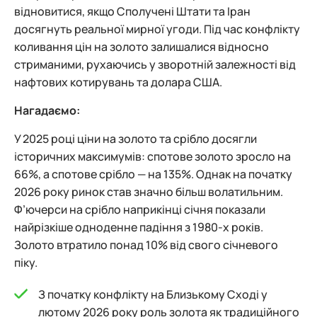
відновитися, якщо Сполучені Штати та Іран
досягнуть реальної мирної угоди. Під час конфлікту
коливання цін на золото залишалися відносно
стриманими, рухаючись у зворотній залежності від
нафтових котирувань та долара США.
Нагадаємо:
У 2025 році ціни на золото та срібло досягли
історичних максимумів: спотове золото зросло на
66%, а спотове срібло — на 135%. Однак на початку
2026 року ринок став значно більш волатильним.
Ф’ючерси на срібло наприкінці січня показали
найрізкіше одноденне падіння з 1980-х років.
Золото втратило понад 10% від свого січневого
піку.
З початку конфлікту на Близькому Сході у
лютому 2026 року роль золота як традиційного