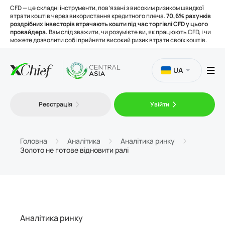
CFD — це складні інструменти, пов’язані з високим ризиком швидкої
втрати коштів через використання кредитного плеча.
70,6% рахунків
роздрібних інвесторів втрачають кошти під час торгівлі CFD у цього
провайдера.
Вам слід зважити, чи розумієте ви, як працюють CFD, і чи
можете дозволити собі прийняти високий ризик втрати своїх коштів.
UA
Торгівля
Реєстрація
Увійти
Платформи
Головна
Аналітика
Аналітика ринку
Золото не готове відновити ралі
Інструменти
Про нас
Аналітика ринку