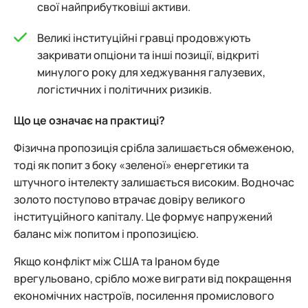
свої найприбутковіші активи.
Великі інституційні гравці продовжують
закривати опціони та інші позиції, відкриті
минулого року для хеджування галузевих,
логістичних і політичних ризиків.
Що це означає на практиці?
Фізична пропозиція срібла залишається обмеженою,
тоді як попит з боку «зеленої» енергетики та
штучного інтелекту залишається високим. Водночас
золото поступово втрачає довіру великого
інституційного капіталу. Це формує напружений
баланс між попитом і пропозицією.
Якщо конфлікт між США та Іраном буде
врегульовано, срібло може виграти від покращення
економічних настроїв, посилення промислового