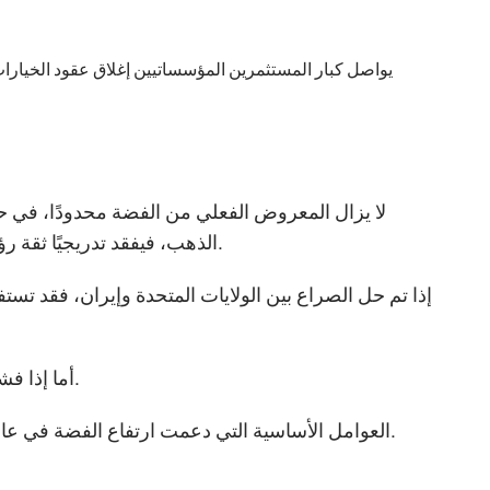
يواصل كبار المستثمرين المؤسساتيين إغلاق عقود الخيارات
لا يزال المعروض الفعلي من الفضة محدودًا، في حين
الذهب، فيفقد تدريجيًا ثقة رؤوس الأموال المؤسساتية الكبرى، ما يخلق توازنًا متوترًا بين العرض والطلب.
إذا تم حل الصراع بين الولايات المتحدة وإيران، فقد تس
أما إذا فشلت المفاوضات، فقد يعود الذهب مرة أخرى ليصبح الأصل الدفاعي الرئيسي.
العوامل الأساسية التي دعمت ارتفاع الفضة في عام 2025 لا تزال قائمة، لكن السوق يفتقر حاليًا إلى محفز صعودي جديد وقوي.