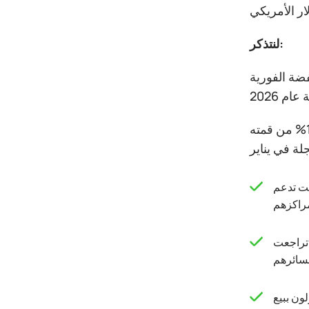
لنتذكر:
هب الفوري بنسبة 66%، بينما قفزت الفضة الفورية
شهدت عقود الفضة الآجلة أكبر هبوط يومي لها منذ ثمانينيات القرن الماضي في أواخر يناير، بينما فقد الذهب أكثر من 10% من قمته
مل كانت تدعم
 المتعلقة بالتضخم وارتفاع أسعار الفائدة. ففي مارس 2026، عندما تراجعت
ون ببيع