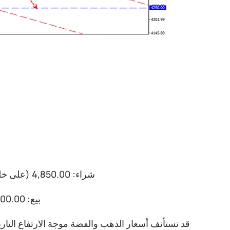
شراء: 4,850.00 (على خلفية أساسية إيجابية قوية)؛ الهدف 5,100-5,200؛ إيقاف الخسارة 4,750.00
بيع: 4,600.00 (بعد إعادة اختبار 4,750)؛ الهدف 4,350.00؛ إيقاف الخسارة 4,700.00
قد تستأنف أسعار الذهب والفضة موجة الارتفاع التاري