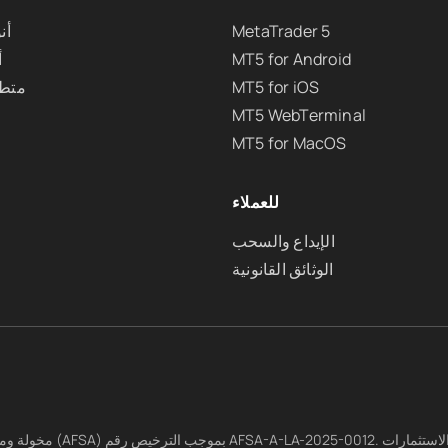
MetaTrader 5
أن
MT5 for Android
أ
MT5 for iOS
متطل
MT5 WebTerminal
MT5 for MacOS
للعملاء
الإيداع والسحب
الوثائق القانونية