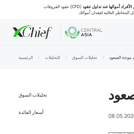
ين الأفراد أموالها عند تداول عقود
الشروط
تب والويب
التحليلات
نبذة عنا
لحسابات
MetaTr
 السوق
التنظيم
ف موجة الصعود
تحليلات السوق
التحليلات
الرئيسية
التداول
MetaTr
الفائدة
 الشركة
والسحب
MetaTr
تصل بنا
صعود
تحليلات السوق
أسعار الفائدة
08.05.202