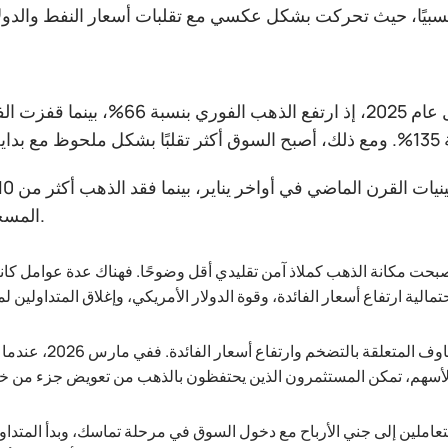
سجلت أسعار الذهب والفضة مستويات قياسية خلال عام 2025، إذ ارتفع الذ
المسجلة في يناير.
ندلاع الصراع في الشرق الأوسط في فبراير 2026، أصبحت مكانة الذهب كملاذ آمن تقليدي أقل وضوحًا. فهناك عدة عوا
أظهرت المعادن الثمينة ارتباطًا قويًا بأسواق الأسهم بسبب المخاوف
عاملين إلى جني الأرباح مع دخول السوق في مرحلة تماسك، وبدأ المتداول