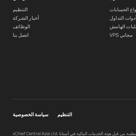
واع الحسابات
التنظيم
دوات التداول
أخبار الشركة
بات الهامش
الوظائف
VPS مجاني
اتصل بنا
التنظيم
سياسة الخصوصية
xChief Central Asia Ltd. مخولة ومنظمة من قبل هيئة الخدمات المالية في أستانا (AFSA) بموجب الترخيص رقم AFSA-A-LA-2025-0012. الشركة مرخصة للقيام بالأنشطة المنظمة، بما في ذلك التعامل في الاستثمارات