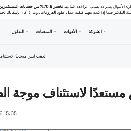
لية لخسارة الأموال بسرعة بسبب الرافعة المالية.
تخسر 70.6% من حسابات المستثمر
الشركة
الأدوات
المنصات
التداول
لخدمات
الجوال
المكتبة
القانوني
سطح المك
Meta
تداول
انونية
أنواع ا
ader 5
تحليلات
الذهب ليس مستعدًا لاستئنا
Meta
أدوات 
ader 5 WebTerminal
أسعار 
أخبار
الإيداع 
ader 5 for MacOS
ا
مستعدًا لاستئناف موجة ال
6 15:05