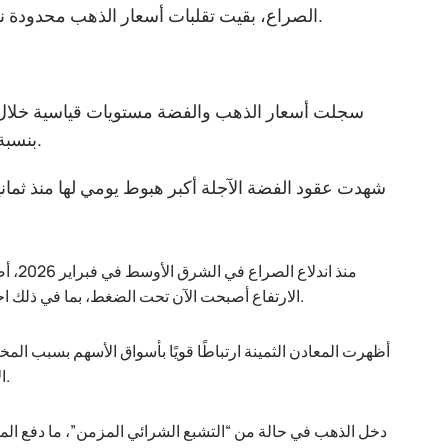
الصراع، بقيت تقلبات أسعار الذهب محدودة نسبيًا، حيث تحركت بشكل عكسي مع تقلبات أسعار النفط والدولار الأمريكي.
بنسبة 135%. ومع ذلك، أصبح السوق أكثر تقلبًا بشكل ملحوظ مع بداية عام 2026.
منذ ا
الارتفاع أصبحت الآن تحت الضغط، بما في ذلك احتمالية ارتفاع أسعار الفائدة، وقوة الدولار الأمريكي، وإغلاق المتداولين لمراكزهم.
الأسهم، تمكن المستثمرون الذين يحتفظون بالذهب من تعويض جزء من خسائرهم.
دخل الذهب في حالة من “التشبع الشرائي المزمن”، ما دفع المت