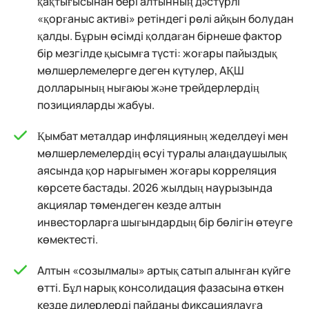
қақтығысынан бері алтынның дәстүрлі
«қорғаныс активі» ретіндегі рөлі айқын болудан
қалды. Бұрын өсімді қолдаған бірнеше фактор
бір мезгілде қысымға түсті: жоғары пайыздық
мөлшерлемелерге деген күтулер, АҚШ
долларының нығаюы және трейдерлердің
позицияларды жабуы.
Қымбат металдар инфляцияның жеделдеуі мен
мөлшерлемелердің өсуі туралы алаңдаушылық
аясында қор нарығымен жоғары корреляция
көрсете бастады. 2026 жылдың наурызында
акциялар төмендеген кезде алтын
инвесторларға шығындардың бір бөлігін өтеуге
көмектесті.
Алтын «созылмалы» артық сатып алынған күйге
өтті. Бұл нарық консолидация фазасына өткен
кезде дилерлерді пайданы фиксациялауға