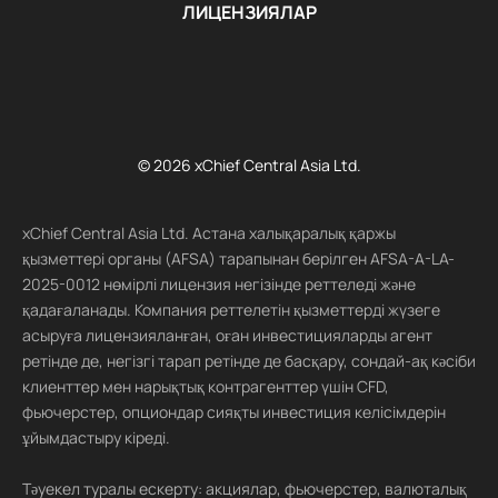
ЛИЦЕНЗИЯЛАР
© 2026 xChief Central Asia Ltd.
xChief Central Asia Ltd. Астана халықаралық қаржы
қызметтері органы (AFSA) тарапынан берілген AFSA-A-LA-
2025-0012 нөмірлі лицензия негізінде реттеледі және
қадағаланады. Компания реттелетін қызметтерді жүзеге
асыруға лицензияланған, оған инвестицияларды агент
ретінде де, негізгі тарап ретінде де басқару, сондай-ақ кәсіби
клиенттер мен нарықтық контрагенттер үшін CFD,
фьючерстер, опциондар сияқты инвестиция келісімдерін
ұйымдастыру кіреді.
Тәуекел туралы ескерту: акциялар, фьючерстер, валюталық