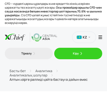
CFD — күрделі қаржы құралдары және кредиттік иіннің әсерінен
қаражатты тез жоғалту қаупі жоғары.
Осы провайдер арқылы CFD-мен
сауда жасағанда бөлшек инвесторлар шоттарының 70,6%-ы шығынға
ұшырайды.
Сіз CFD қалай жұмыс істейтінін түсінетініңізді және
қаражатыңызды жоғалтудың жоғары тәуекелін көтере алатыныңызды
ескеруіңіз керек.
KZ
Сауда
Тіркелу
Кіру
Платформалар
Басты бет
Аналитика
Аналитикалық шолулар
Құралдар
Алтын әзірге раллиді қайта бастауға дайын емес
Біз туралы