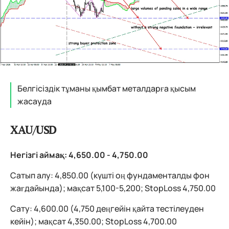
Белгісіздік тұманы қымбат металдарға қысым
жасауда
XAU/USD
Негізгі аймақ: 4,650.00 - 4,750.00
Сатып алу: 4,850.00 (күшті оң фундаменталды фон
жағдайында); мақсат 5,100-5,200; StopLoss 4,750.00
Сату: 4,600.00 (4,750 деңгейін қайта тестілеуден
кейін); мақсат 4,350.00; StopLoss 4,700.00