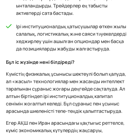
ынталандырды. Трейдерлер ең табысты
активтерді сата бастады.
Ірі институционалдық қатысушылар өткен жылы
салалық, логистикалық және саяси тәуекелдерді
хеджирлеу үшін ашылған опциондар мен басқа
да позицияларды жабуды жалғастыруда.
Бұл іс жүзінде нені білдіреді?
Күмістің физикалық ұсынысы шектеулі болып қалуда,
ал «жасыл» технологиялар мен жасанды интеллект
тарапынан сұраныс жоғары деңгейде сақталуда. Ал
алтын біртіндеп ірі институционалдық капитал
сенімін жоғалтып келеді. Бұл сұраныс пен ұсыныс
арасында шиеленісті тепе-теңдік қалыптастыруда.
Егер АҚШ пен Иран арасындағы қақтығыс реттелсе,
күміс экономикалық күтулердің жақсаруы,