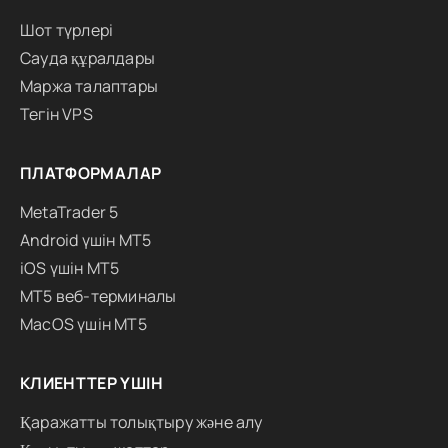
Шот түрлері
Сауда құралдары
Маржа талаптары
Тегін VPS
ПЛАТФОРМАЛАР
MetaTrader 5
Android үшін MT5
iOS үшін MT5
MT5 веб-терминалы
MacOS үшін MT5
КЛИЕНТТЕР ҮШІН
Қаражатты толықтыру және алу