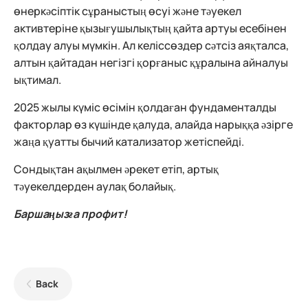
өнеркәсіптік сұраныстың өсуі және тәуекел
активтеріне қызығушылықтың қайта артуы есебінен
қолдау алуы мүмкін. Ал келіссөздер сәтсіз аяқталса,
алтын қайтадан негізгі қорғаныс құралына айналуы
ықтимал.
2025 жылы күміс өсімін қолдаған фундаменталды
факторлар өз күшінде қалуда, алайда нарыққа әзірге
жаңа қуатты бычий катализатор жетіспейді.
Сондықтан ақылмен әрекет етіп, артық
тәуекелдерден аулақ болайық.
Баршаңызға профит!
Back