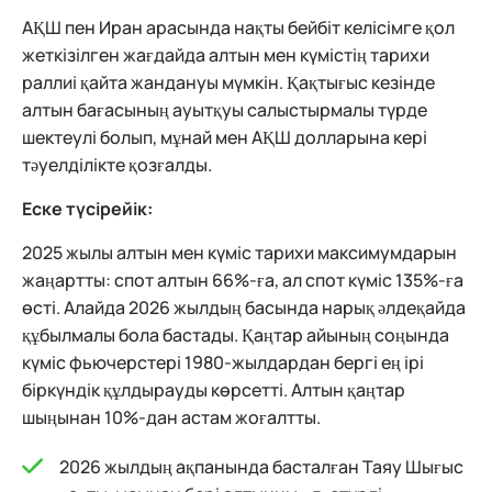
АҚШ пен Иран арасында нақты бейбіт келісімге қол
жеткізілген жағдайда алтын мен күмістің тарихи
раллиі қайта жандануы мүмкін. Қақтығыс кезінде
алтын бағасының ауытқуы салыстырмалы түрде
шектеулі болып, мұнай мен АҚШ долларына кері
тәуелділікте қозғалды.
Еске түсірейік:
2025 жылы алтын мен күміс тарихи максимумдарын
жаңартты: спот алтын 66%-ға, ал спот күміс 135%-ға
өсті. Алайда 2026 жылдың басында нарық әлдеқайда
құбылмалы бола бастады. Қаңтар айының соңында
күміс фьючерстері 1980-жылдардан бергі ең ірі
біркүндік құлдырауды көрсетті. Алтын қаңтар
шыңынан 10%-дан астам жоғалтты.
2026 жылдың ақпанында басталған Таяу Шығыс