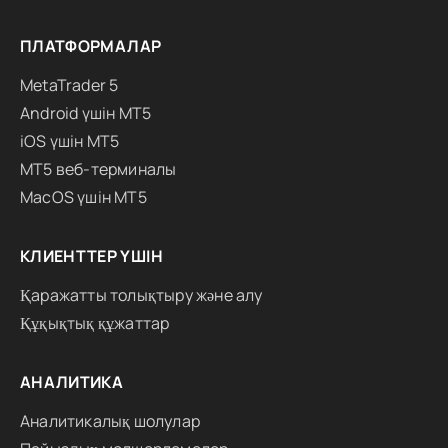
ПЛАТФОРМАЛАР
MetaTrader 5
Android үшін MT5
iOS үшін MT5
MT5 веб-терминалы
MacOS үшін MT5
КЛИЕНТТЕР ҮШІН
Қаражатты толықтыру және алу
Құқықтық құжаттар
АНАЛИТИКА
Аналитикалық шолулар