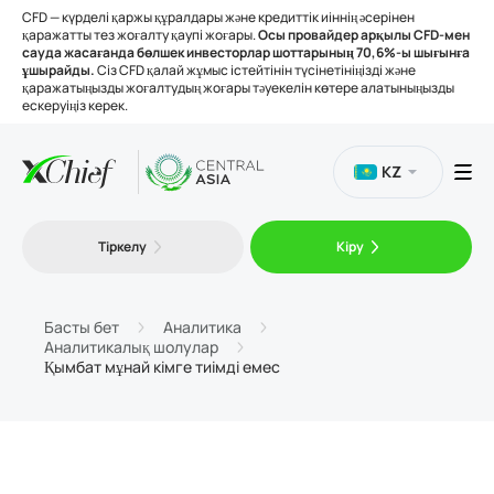
CFD — күрделі қаржы құралдары және кредиттік иіннің әсерінен
қаражатты тез жоғалту қаупі жоғары.
Осы провайдер арқылы CFD-мен
сауда жасағанда бөлшек инвесторлар шоттарының 70,6%-ы шығынға
ұшырайды.
Сіз CFD қалай жұмыс істейтінін түсінетініңізді және
қаражатыңызды жоғалтудың жоғары тәуекелін көтере алатыныңызды
ескеруіңіз керек.
KZ
Сауда
Тіркелу
Кіру
Платформалар
Басты бет
Аналитика
Аналитикалық шолулар
Құралдар
Қымбат мұнай кімге тиімді емес
Біз туралы