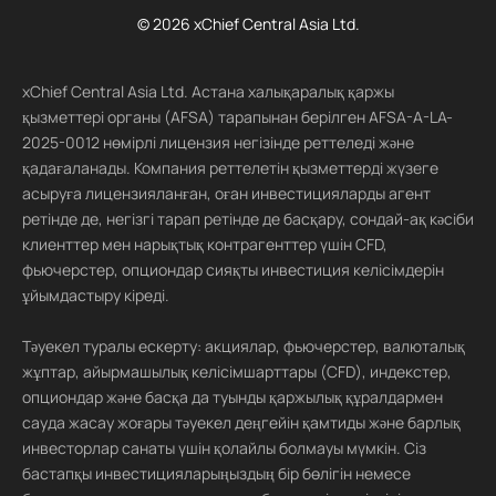
© 2026 xChief Central Asia Ltd.
xChief Central Asia Ltd. Астана халықаралық қаржы
қызметтері органы (AFSA) тарапынан берілген AFSA-A-LA-
2025-0012 нөмірлі лицензия негізінде реттеледі және
қадағаланады. Компания реттелетін қызметтерді жүзеге
асыруға лицензияланған, оған инвестицияларды агент
ретінде де, негізгі тарап ретінде де басқару, сондай-ақ кәсіби
клиенттер мен нарықтық контрагенттер үшін CFD,
фьючерстер, опциондар сияқты инвестиция келісімдерін
ұйымдастыру кіреді.
Тәуекел туралы ескерту: акциялар, фьючерстер, валюталық
жұптар, айырмашылық келісімшарттары (CFD), индекстер,
опциондар және басқа да туынды қаржылық құралдармен
сауда жасау жоғары тәуекел деңгейін қамтиды және барлық
инвесторлар санаты үшін қолайлы болмауы мүмкін. Сіз
бастапқы инвестицияларыңыздың бір бөлігін немесе