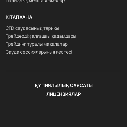
Пайыздық мөлшерлемелер
КІТАПХАНА
CFD саудасының тарихы
Трейдердің алғашқы қадамдары
Трейдинг туралы мақалалар
Сауда сессияларының кестесі
ҚҰПИЯЛЫЛЫҚ САЯСАТЫ
ЛИЦЕНЗИЯЛАР