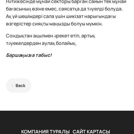
Нәтижесінде мұнай секторы барған сайын тек мұнай
бағасының өзіне емес, саясатқа да тәуелді болуда.
Ақ үй шешімдері сала үшін шикізат нарығындағы
өзгерістер сияқты маңызды болуы мүмкін.
Сондықтан ақылмен әрекет етіп, артық
тәуекелдерден аулақ болайық.
Баршаңызға табыс!
Back
КОМПАНИЯ ТУРАЛЫ
САЙТ КАРТАСЫ