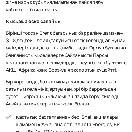
және нарық құбылмалылығынан пайда табу
қабілетіне байланысты.
Қысқаша еске салайық
Бірінші тоқсан Brent бағасының барреліне шамамен
$118 деңгейінде аяқталуымен ерекшеленді, ал мұнай
өнімдері одан да қатты қымбаттады. Ормуз бұғазына
байланысты мәселелерге байланысты Парсы
шығанағынан жеткізілімдердің елеулі бөлігі бұзылып,
АҚШ, Африка және Бразилия экспортын күшейтті.
Бір қарағанда, батыстық мұнай компаниялары әрі
сатылым көлемінің артуынан, әрі бір баррельден
түсетін маржаның ұлғаюынан пайда көруі тиіс еді.
Алайда нәтижелер өте әркелкі болды.
Қақтығыс басталғаннан бері Shell акциялары
шамамен 4%-ға ғана өсті, ал TotalEnergies, BP
және Eni 14–17% өсім көрсетті.