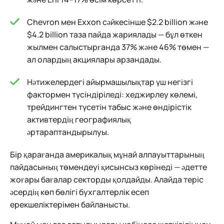
Chevron мен Exxon сәйкесінше $2.2 billion және
$4.2 billion таза пайда жариялады — бұл өткен
жылмен салыстырғанда 37% және 46% төмен —
ал олардың акциялары арзандады.
Нәтижелердегі айырмашылықтар үш негізгі
фактормен түсіндіріледі: хеджирлеу көлемі,
трейдингтен түсетін табыс және өндірістік
активтердің географиялық
әртараптандырылуы.
Бір қарағанда америкалық мұнай алпауыттарының
пайдасының төмендеуі қисынсыз көрінеді — әдетте
жоғары бағалар секторды қолдайды. Алайда теріс
әсердің көп бөлігі бухгалтерлік есеп
ерекшеліктерімен байланысты.