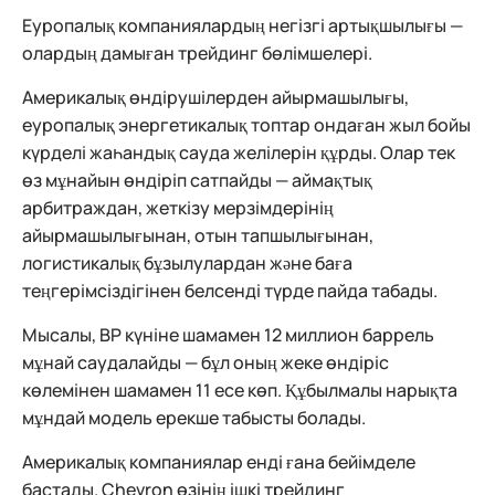
Еуропалық компаниялардың негізгі артықшылығы —
олардың дамыған трейдинг бөлімшелері.
Америкалық өндірушілерден айырмашылығы,
еуропалық энергетикалық топтар ондаған жыл бойы
күрделі жаһандық сауда желілерін құрды. Олар тек
өз мұнайын өндіріп сатпайды — аймақтық
арбитраждан, жеткізу мерзімдерінің
айырмашылығынан, отын тапшылығынан,
логистикалық бұзылулардан және баға
теңгерімсіздігінен белсенді түрде пайда табады.
Мысалы, BP күніне шамамен 12 миллион баррель
мұнай саудалайды — бұл оның жеке өндіріс
көлемінен шамамен 11 есе көп. Құбылмалы нарықта
мұндай модель ерекше табысты болады.
Америкалық компаниялар енді ғана бейімделе
бастады. Chevron өзінің ішкі трейдинг