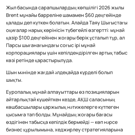
Жыл басында сарапшылардың көпшілігі 2026 жылы
Brent мұнайы барреліне шамамен $60 деңгейінде
қалады деп күткен болатын. Алайда Таяу Шығыстағы
оқиғалар нарық көрінісін түбегейлі өзгертті: мұнай
қазір $100 деңгейінен жоғары берік ұсталып тұр, ал
Парсы шығанағындағы соғыс ірі мұнай
корпорациялары үшін кепілдендірілген артық табыс
көзі ретінде қарастырылуда.
Шын мәнінде жағдай әлдеқайда күрделі болып
шықты.
Еуропалық мұнай алпауыттары өз позицияларын
айтарлықтай күшейткен кезде, АҚШ саласының
көшбасшылары қаржылық нәтижелерге күтпеген
қысымға тап болды. Мұнайдың жоғары бағасы
өздігінен табысқа кепілдік бермейді — көп нәрсе
бизнес құрылымына, хеджирлеу стратегияларына