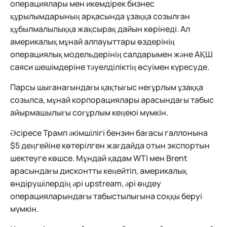
операциялары мен икемдірек бизнес
құрылымдарының арқасында ұзаққа созылған
құбылмалылыққа жақсырақ дайын көрінеді. Ал
америкалық мұнай алпауыттары өздерінің
операциялық модельдерінің салдарымен және АҚШ
саяси шешімдеріне тәуелділіктің өсуімен күресуде.
Парсы шығанағындағы қақтығыс неғұрлым ұзаққа
созылса, мұнай корпорациялары арасындағы табыс
айырмашылығы соғұрлым кеңеюі мүмкін.
Әсіресе Трамп әкімшілігі бензин бағасы галлонына
$5 деңгейіне көтерілген жағдайда отын экспортын
шектеуге көшсе. Мұндай қадам WTI мен Brent
арасындағы дисконтты кеңейтіп, америкалық
өндірушілердің әрі upstream, әрі өңдеу
операцияларындағы табыстылығына соққы беруі
мүмкін.