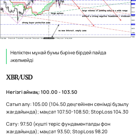
Неліктен мұнай бумы бәріне бірдей пайда
әкелмейді
XBR/USD
Негізгі аймақ: 100.00 - 103.50
Сатып алу: 105.00 (104.50 деңгейінен сенімді бұзылу
жағдайында); мақсат 107.50-108.50; StopLoss 104.30
Сату: 97.50 (күшті теріс фундаменталды фон
жағдайында); мақсат 93.50; StopLoss 98.20