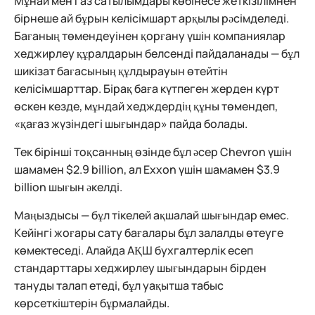
Мұнай мен газ сатылымдары көбінесе жеткізілімнен
бірнеше ай бұрын келісімшарт арқылы рәсімделеді.
Бағаның төмендеуінен қорғану үшін компаниялар
хеджирлеу құралдарын белсенді пайдаланады — бұл
шикізат бағасының құлдырауын өтейтін
келісімшарттар. Бірақ баға күтпеген жерден күрт
өскен кезде, мұндай хедждердің құны төмендеп,
«қағаз жүзіндегі шығындар» пайда болады.
Тек бірінші тоқсанның өзінде бұл әсер Chevron үшін
шамамен $2.9 billion, ал Exxon үшін шамамен $3.9
billion шығын әкелді.
Маңыздысы — бұл тікелей ақшалай шығындар емес.
Кейінгі жоғары сату бағалары бұл залалды өтеуге
көмектеседі. Алайда АҚШ бухгалтерлік есеп
стандарттары хеджирлеу шығындарын бірден
тануды талап етеді, бұл уақытша табыс
көрсеткіштерін бұрмалайды.