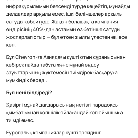
инфрақұрылымын белсенді түрде кеңейтіп, мұнайды
делдалдар арқылы емес, ішкі бөлімшелер арқылы
сатуды көбейтуде. Жақын болашақта компания
өндірісінің 40%-дан астамын өз бетінше сатуды
жоспарлап отыр — бұл өткен жылғы үлестен екі есе
көп.
Бұл Chevron-ға Азиядағы күшті отын сұранысынан
көбірек пайда табуға және мұнай өңдеу
зауыттарының жүктемесін тиімдірек басқаруға
мүмкіндік береді.
Бұл нені білдіреді?
Қазіргі мұнай дағдарысының негізгі парадоксы —
қымбат мұнай көпшілік ойлағандай көп ойыншыға
тиімді емес.
Еуропалық компаниялар күшті трейдинг