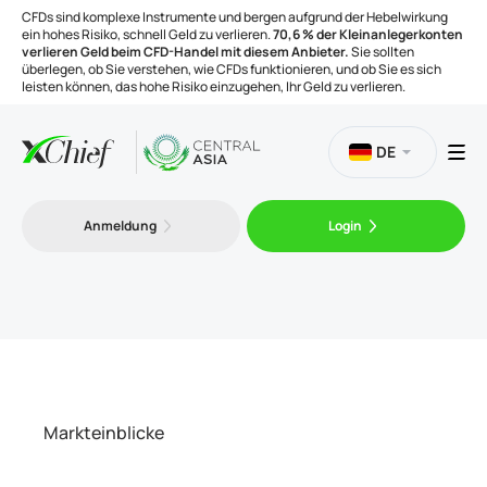
CFDs sind komplexe Instrumente und bergen aufgrund der Hebelwirkung
ein hohes Risiko, schnell Geld zu verlieren.
70,6 % der Kleinanlegerkonten
verlieren Geld beim CFD-Handel mit diesem Anbieter.
Sie sollten
überlegen, ob Sie verstehen, wie CFDs funktionieren, und ob Sie es sich
leisten können, das hohe Risiko einzugehen, Ihr Geld zu verlieren.
DE
Handel
Anmeldung
Login
Plattformen
Handelsinstrumente
Unternehmen
Markteinblicke