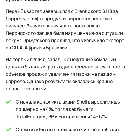
Первый квартал завершился с Brent около $118 за
баррель, а нефтепродукты выросли в цене ещё
сильнее. Значительная часть поставок из
Персидского залива была нарушена из-за ситуации
вокруг Ормузского пролива, что увеличило экспорт
из США, Африки и Бразилии.
На первый взгляд, западные нефтяные компании
должны были выиграть одновременно за счёт роста
объёмов продаж и увеличения маржи на каждом
барреле. Однако результаты оказались крайне
неравномерными.
С начала конфликта акции Shell выросли лишь
примерно на 4%, тогда как бумаги
TotalEnergies, BP и Eni прибавили 14–17%.
Chevron и Exxon сообщили о чистой прибыли в