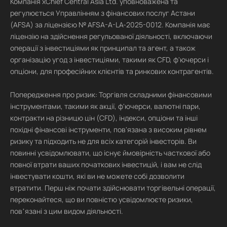
Компанія xChief Central Asia Ltd. уповноважена та
регулюється Управлінням з фінансових послуг Астани
(AFSA) за ліцензією № AFSA-A-LA-2025-0012. Компанія має
ліцензію на здійснення регульованої діяльності, включаючи
операції з інвестиціями як принципал та агент, а також
організацію угод з інвестиціями, такими як CFD, ф'ючерси і
опціони, для професійних клієнтів та ринкових контрагентів.
Попередження про ризик: Торгівля складними фінансовими
інструментами, такими як акції, ф'ючерси, валютні пари,
контракти на різницю цін (CFD), індекси, опціони та інші
похідні фінансові інструменти, пов'язана з високим рівнем
ризику та підходить не для всіх категорій інвесторів. Ви
повинні усвідомлювати, що існує ймовірність часткової або
повної втрати ваших початкових інвестицій, і вам не слід
інвестувати кошти, які ви не можете собі дозволити
втратити. Перш ніж почати здійснювати торгівельні операції,
переконайтеся, що ви повністю усвідомлюєте ризики,
повʼязані з цим видом діяльності.