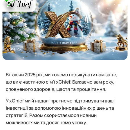
Вітаючи 2025 рік, ми хочемо подякувати вам за те,
що ви є частиною сім’ї xChief. Бажаємо вам року,
сповненого здоров’я, щастя та процвітання.
У xChief ми й надалі прагнемо підтримувати ваші
інвестиції за допомогою інноваційних рішень та
стратегій. Разом скористаємося новими
можливостями та досягнемо успіху.