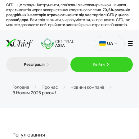
CFD — це складні інструменти, пов’язані з високим ризиком швидкої
втрати коштів через використання кредитного плеча.
70,6% рахунків
роздрібних інвесторів втрачають кошти під час торгівлі CFD у цього
провайдера.
Вам слід зважити, чи розумієте ви, як працюють CFD, і чи
можете дозволити собі прийняти високий ризик втрати своїх коштів.
UA
Торгівля
Реєстрація
Увійти
Платформи
Головна
Про нас
Новини компанії
З Новим 2025 роком!
Інструменти
Про нас
Регулювання