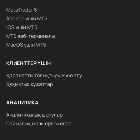
MetaTrader 5
Android үшін MT5
iOS үшін MT5
MT5 веб-терминалы
MacOS үшін MT5
КЛИЕНТТЕР ҮШІН
Қаражатты толықтыру және алу
Құқықтық құжаттар
АНАЛИТИКА
Аналитикалық шолулар
Пайыздық мөлшерлемелер