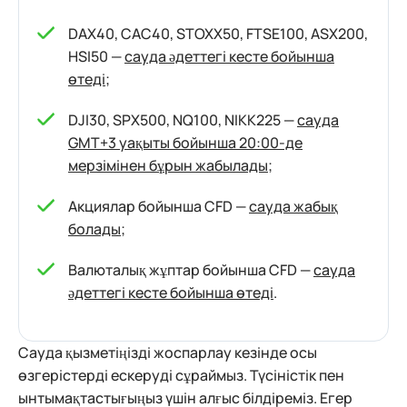
DAX40, CAC40, STOXX50, FTSE100, ASX200,
HSI50 —
сауда әдеттегі кесте бойынша
өтеді
;
DJI30, SPX500, NQ100, NIKK225 —
сауда
GMT+3 уақыты бойынша 20:00-де
мерзімінен бұрын жабылады
;
Акциялар бойынша CFD —
сауда жабық
болады
;
Валюталық жұптар бойынша CFD —
сауда
әдеттегі кесте бойынша өтеді
.
Сауда қызметіңізді жоспарлау кезінде осы
өзгерістерді ескеруді сұраймыз. Түсіністік пен
ынтымақтастығыңыз үшін алғыс білдіреміз. Егер