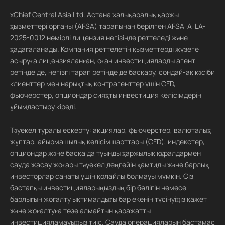
xChief Central Asia Ltd. Астана халықаралық қаржы
қызметтері органы (AFSA) тарапынан берілген AFSA-A-LA-
2025-0012 нөмірлі лицензия негізінде реттеледі және
қадағаланады. Компания реттелетін қызметтерді жүзеге
асыруға лицензияланған, оған инвестицияларды агент
ретінде де, негізгі тарап ретінде де басқару, сондай-ақ кәсіби
клиенттер мен нарықтық контрагенттер үшін CFD,
фьючерстер, опциондар сияқты инвестиция келісімдерін
ұйымдастыру кіреді.
Тәуекел туралы ескерту: акциялар, фьючерстер, валюталық
жұптар, айырмашылық келісімшарттары (CFD), индекстер,
опциондар және басқа да туынды қаржылық құралдармен
сауда жасау жоғары тәуекел деңгейін қамтиды және барлық
инвесторлар санаты үшін қолайлы болмауы мүмкін. Сіз
бастапқы инвестицияларыңыздың бір бөлігін немесе
барлығын жоғалту ықтималдығы бар екенін түсінуіңіз қажет
және жоғалтуға төзе алмайтын қаражатты
инвестицияламауыңыз тиіс. Сауда операцияларын бастамас