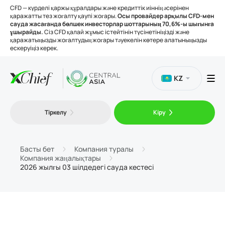
CFD — күрделі қаржы құралдары және кредиттік иіннің әсерінен
қаражатты тез жоғалту қаупі жоғары.
Осы провайдер арқылы CFD-мен
сауда жасағанда бөлшек инвесторлар шоттарының 70,6%-ы шығынға
ұшырайды.
Сіз CFD қалай жұмыс істейтінін түсінетініңізді және
қаражатыңызды жоғалтудың жоғары тәуекелін көтере алатыныңызды
ескеруіңіз керек.
KZ
Сауда
Тіркелу
Кіру
Платформалар
Басты бет
Компания туралы
Компания жаңалықтары
Құралдар
2026 жылғы 03 шілдедегі сауда кестесі
Біз туралы