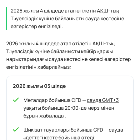
2026 жылғы 4 шілдеде атап өтілетін АҚШ-тың
Тәуелсіздік күніне байланысты сауда кестесіне
өзгерістер енгізіледі.
2026 жылғы 4 шілдеде атап өтілетін АҚШ-тың
Тәуелсіздік күніне байланысты кейбір қаржы
нарықтарындағы сауда кестесіне келесі өзгерістер
енгізілетінін хабарлаймыз:
2026 жылғы 03 шілде
Металдар бойынша CFD —
сауда GMT+3
уақыты бойынша 20:00-де мерзімінен
бұрын жабылады
;
Шикізат тауарлары бойынша CFD —
сауда
әдеттегі кесте бойынша өтеді
;