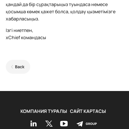
қандай да бір сұрақтарыңыз туындаса немесе
қосымша көмек қажет болса, қолдау қызметімізге
хабарласыңыз.
Ізгі ниетпен,
xChief командасы
Back
КОМПАНИЯ ТУРАЛЫ
САЙТ КАРТАСЫ