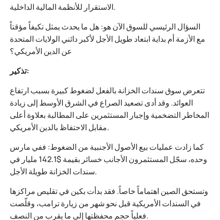
الاستقرار للأنظمة المالية الداخلية.
السؤال الرئيسي للسوق الآن هو: هل ما يحدث يمثل تكيفاً مؤقتاً
مع الأزمة أم بداية ابتعاد طويل الأجل لأكبر دائني الولايات المتحدة
عن الدين الأمريكي؟
تذكير:
تتعرض سوق سندات الخزانة بالفعل لضغوط كبيرة بسبب ارتفاع
العوائد. وقد أدى تصعيد الصراع في الشرق الأوسط إلى زيادة
المخاطر التضخمية وإجبار المستثمرين على المطالبة بعلاوة أعلى
مقابل الاحتفاظ بالدين الأمريكي.
كما زادت عمليات بيع الأصول الأجنبية من الضغوط: ففي مارس
وحده، سجّل المستثمرون الأجانب خسائر بقيمة $142.1 مليار في
سندات الخزانة طويلة الأجل.
وتستحق الصين اهتماماً خاصاً. فقد بدأت بكين في تقليص مراكزها
في السندات الأمريكية قبل نحو شهر من زيارة ترامب، وقلّصت
فعلياً حجم محفظتها إلى ما يقرب من النصف.