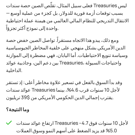
فعلى سبيل المثال، تقلّص الصين حصة سندات Treasuries ليس
بسبب توقعات أزمة فورية للدولار، بل كجزء من عملية أوسع —
الانتقال التدريجي للنظام المالي العالمي من هيمنة عملة احتياطية
واحدة إلى نموذج أكثر تجزؤاً.
ومع ذلك، يبدو هذا الاتجاه مستقراً. تواصل الصين خفض حصة
الدين الأمريكي بشكل منهجي على خلفية المخاطر الجيوسياسية
وسياسة تنويع الاحتياطيات. أما اليابان، فهي مضطرة إلى الموازنة
بين دعم الين، وجاذبية عوائد Treasuries، واحتياجات السيولة
الداخلية.
وقد بدأ السوق بالفعل في تسعير علاوة مخاطر أعلى: إذ تستقر
عوائد سندات Treasuries لأجل 10 سنوات قرب 4.6%، بينما
يقترب إجمالي الدين الحكومي الأمريكي من $39 تريليون.
وما النتيجة؟
ارتفاع عوائد سندات Treasuries لأجل 10 سنوات فوق 4.7–
5.0% قد يزيد الضغط على أسهم النمو وسوق العملات