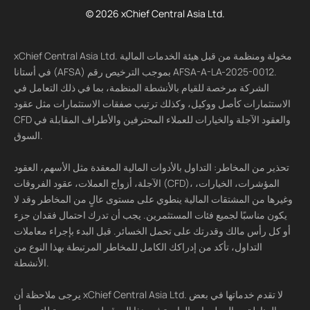
© 2026 xChief Central Asia Ltd.
xChief Central Asia Ltd. مخولة ومنظمة من قبل هيئة الخدمات المالية
في أستانا (AFSA) بموجب الترخيص رقم AFSA-A-LA-2025-0012.
الشركة مرخصة للقيام بالأنشطة المنظمة، بما في ذلك التعامل في
الاستثمارات كأصل ووكيل، وكذلك ترتيب صفقات الاستثمارات مثل عقود
CFD والعقود الآجلة والخيارات للعملاء المحترفين والأطراف المقابلة في
السوق.
تحذير من المخاطر: التداول بالأدوات المالية المعقدة مثل الأسهم، العقود
الآجلة، أزواج العملات، عقود الفروقات (CFD)، المؤشرات، الخيارات،
وغيرها من المشتقات المالية ينطوي على مستوى عالٍ من المخاطر وقد لا
يكون مناسبًا لجميع فئات المستثمرين. يجب أن تدرك احتمال فقدان جزء
أو كل رأس مالك وقدرتك على تحمل الخسائر. قبل البدء بإجراء معاملات
التداول، تأكد من إدراكك الكامل للمخاطر المرتبطة بهذا النوع من
الأنشطة.
يرجى ملاحظة أن xChief Central Asia Ltd. لا تقدم خدماتها في بعض