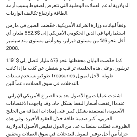
الدولارية لدعم العملات الوطنية التي تتعرض لضغوط بسبب أزمة
الطاقة وارتفاع تكاليف الواردات.
وفقاً لبيانات وزارة الخزانة الأمريكية، خفّضت الصين في مارس
استثماراتها في الدين الحكومي الأمريكي إلى $652.3 مليار، أي
أقل بنحو 6% من مستوى فبراير، وهو أدنى مستوى منذ سبتمبر
2008.
كما خفّضت اليابان محفظتها بنحو $47 مليار لتصل إلى $1.191
تريليون. وعلى هذه الخلفية، تراقب واشنطن عن كثب ما إذا كانت
طوكيو تستخدم سندات Treasuries طويلة الأجل لتمويل
التدخلات في سوق العملات دعماً للين.
اشتدت عمليات بيع الأصول بعد بدء الصراع الأمريكي الإيراني،
عندما ارتفعت أسعار النفط بشكل حاد. وقد واجهت الاقتصادات
الآسيوية، المعتمدة بشكل كبير على إمدادات الطاقة من الخليج
العربي، أكبر صدمة طاقة خلال العقود الأخيرة. وفي هذه
الظروف، فضّلت سلطات عدد من الدول تقليص الأصول الدولارية
جزئياً من أجل توفير التمويل للتدخلات في سوق العملات وتحقيق