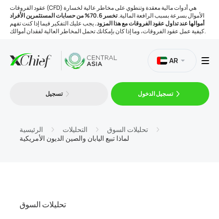
عقود الفروقات (CFD) هي أدوات مالية معقدة وتنطوي على مخاطر عالية لخسارة
الأموال بسرعة بسبب الرافعة المالية.
تخسر 70.6% من حسابات المستثمرين الأفراد
أموالها عند تداول عقود الفروقات مع هذا المزود.
يجب عليك التفكير فيما إذا كنت تفهم
كيفية عمل عقود الفروقات، وما إذا كان بإمكانك تحمل المخاطر العالية لفقدان أموالك.
AR
تسجيل الدخول
تسجيل
التداول
المنصات
تحليلات السوق
التحليلات
الرئيسية
لماذا تبيع اليابان والصين الديون الأمريكية
الأدوات
الشركة
تحليلات السوق