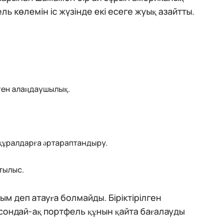
 көлемін іс жүзінде екі есеге жуық азайтты.
ген алаңдаушылық.
 құралдарға әртараптандыру.
тылыс.
м деп атауға болмайды. Біріктірілген
 сондай-ақ портфель құнын қайта бағалауды