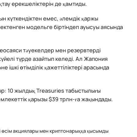
тау ерекшеліктерін де қамтиды.
ын күткендіктен емес, әлемдік қаржы
шектенген модельге біртіндеп ауысуы аясында
 геосаяси тәуекелдер мен резервтерді
үйелі түрде азайтып келеді. Ал Жапония
 ішкі өтімділік қажеттіліктері арасында
ыр: 10 жылдық Treasuries табыстылығы
млекеттік қарызы $39 трлн-ға жақындады.
і өсім акциялары мен криптонарыққа қысымды