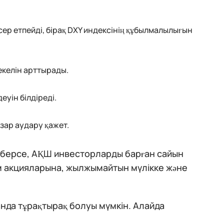
ер етпейді, бірақ DXY индексінің құбылмалылығын
екелін арттырады.
еуін білдіреді.
зар аудару қажет.
 берсе, АҚШ инвесторларды барған сайын
ім акцияларына, жылжымайтын мүлікке және
анда тұрақтырақ болуы мүмкін. Алайда