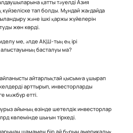
малдаушыларына қатты тәуелді Азия
 күйзеліске тап болды. Мұндай жағдайда
ыландыру және ішкі қаржы жүйелерін
туды жөн көрді.
мделу ме, әлде АҚШ-тың ең ірі
 алыстауының басталуы ма?
айланысты айтарлықтай қысымға ұшырап
екелдерді арттырып, инвесторларды
е мәжбүр етті.
наурыз айының өзінде шетелдік инвесторлар
лрд көлемінде шығын тіркеді.
апарынан шамамен бір ай бұрын америкалық