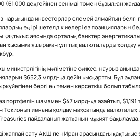
000 (61,000 деңгейінен сенімді төмен бұзылған жағд
з нарығында инвесторлар елемей алмайтын белгі 
лардың ең ірі шетелдік иелері өз позицияларын бе
 қақтығыс аясында орталық банктер энергетикалы
н қысымға ұшыраған ұлттық валюталарды қолдау үш
жбүр.
 министрлігінің мәліметіне сәйкес, наурыз айынд
яларын $652,3 млрд-қа дейін қысқартты. Бұл ақп
ркүйегінен бергі ең төмен көрсеткіш болып табыл
з портфелін шамамен $47 млрд-қа азайтып, $1,191 т
н Токионың иенаны қолдау мақсатында валюталық 
Treasuries пайдаланып жатқанын мұқият бақылауда.
і жаппай сату АҚШ пен Иран арасындағы қақтығыс б