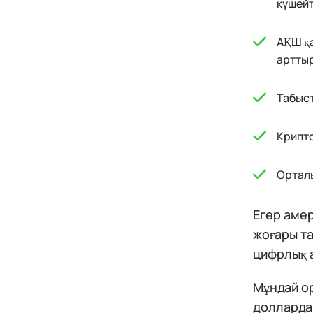
күшейт
АҚШ қа
артты
Табыст
Крипто
Орталы
Егер аме
жоғары т
цифрлық 
Мұндай ор
доллардан