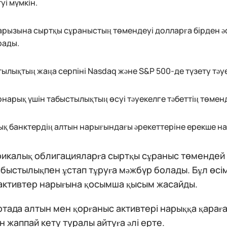
уі мүмкін.
рызына сыртқы сұраныстың төмендеуі долларға бірден әс
рады.
ылықтың жаңа серпіні Nasdaq және S&P 500-де түзету тәу
нарық үшін табыстылықтың өсуі тәуекелге тәбеттің төменд
қ банктердің алтын нарығындағы әрекеттеріне ерекше на
рикалық облигацияларға сыртқы сұраныс төмендей
абыстылықпен ұстап тұруға мәжбүр болады. Бұл өс
активтер нарығына қосымша қысым жасайды.
тада алтын мен қорғаныс активтері нарыққа қарағ
 жаппай кету туралы айтуға әлі ерте.