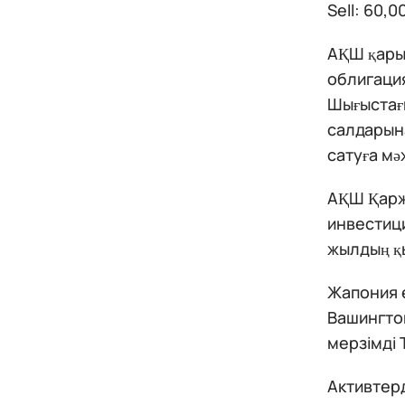
Sell: 60,
АҚШ қары
облигация
Шығыстағы
салдарына
сатуға мә
АҚШ Қаржы
инвестици
жылдың қы
Жапония ө
Вашингто
мерзімді 
Активтерд