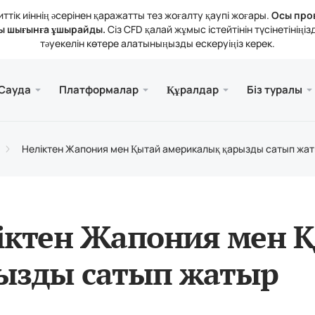
тік иіннің әсерінен қаражатты тез жоғалту қаупі жоғары.
Осы про
ы шығынға ұшырайды.
Сіз CFD қалай жұмыс істейтінін түсінетіні
тәуекелін көтере алатыныңызды ескеруіңіз керек.
және веб.
а
 туралы
Қызме
Ұялы 
Кітапх
Заңды
Сауда
Платформалар
Құралдар
Біз туралы
рлері
ader 5
тикалық шолулар
зиялар
Тегі
Meta
Трей
Құқы
 құралдары
rader 5 Веб-терминалы
дық мөлшерлемелер
ния жаңалықтары
Meta
Неліктен Жапония мен Қытай америкалық қарызды сатып жа
атты толықтыру және алу
ader 5 (MacOS үшін)
н байланысыңыз
іктен Жапония мен 
ызды сатып жатыр