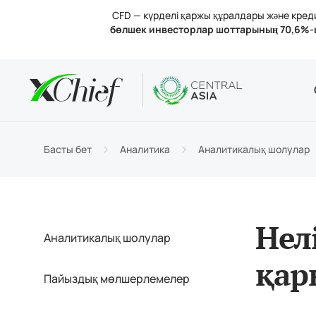
CFD — күрделі қаржы құралдары және кредит
бөлшек инвесторлар шоттарының 70,6%-
Шарттар
Үстелдік 
Аналитик
Компания
Шот тү
MetaTr
Анали
Лицен
Сауда
MetaT
Пайыз
Компа
Басты бет
Аналитика
Аналитикалық шолулар
Қараж
MetaTr
Бізбе
Нел
Аналитикалық шолулар
қар
Пайыздық мөлшерлемелер