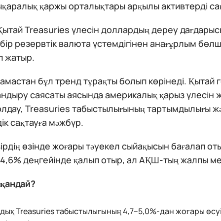
қаралық қаржы орталықтары арқылы активтерді сақ
ытай Treasuries үлесін доллардың дереу дағдарыс
 бір резервтік валюта үстемдігінен анағұрлым бөл
п жатыр.
амастан бұл тренд тұрақты болып көрінеді. Қытай
ндыру саясаты аясында америкалық қарыз үлесін ж
лдау, Treasuries табыстылығының тартымдылығы және
ік сақтауға мәжбүр.
ірдің өзінде жоғары тәуекел сыйақысын бағалап от
4,6% деңгейінде қалып отыр, ал АҚШ-тың жалпы ме
 қандай?
дық Treasuries табыстылығының 4,7–5,0%-дан жоғары өсу