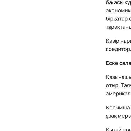
бағасы кү
экономика
бірқатар 
тұрақтанд
Қазір нар
кредитор
Еске сал
Қазынашы
отыр. Та
америкалы
Қосымша қ
ұзақ мерз
Қытай ер