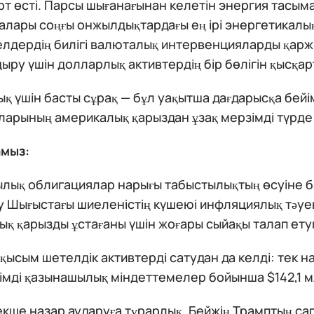
рт өсті. Парсы шығанағынан келетін энергия тасы
лары соңғы онжылдықтардағы ең ірі энергетикалық
елдердің билігі валюталық интервенцияларды қарж
ыру үшін долларлық активтердің бір бөлігін қысқар
ық үшін басты сұрақ — бұл уақытша дағдарысқа бейі
ларының америкалық қарыздан ұзақ мерзімді түрде
амыз:
лық облигациялар нарығы табыстылықтың өсуіне б
яу Шығыстағы шиеленістің күшеюі инфляциялық тәу
қ қарызды ұстағаны үшін жоғары сыйақы талап етуг
ысым шетелдік активтерді сатудан да келді: тек 
імді қазынашылық міндеттемелер бойынша $142,1 м
екше назар аударуға тұрарлық. Бейжің Трамптың с