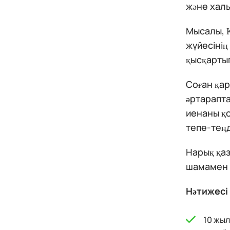
және халы
Мысалы, Қ
жүйесінің
қысқарты
Соған қар
әртарапта
иенаны қо
тепе-теңд
Нарық қаз
шамамен 
Нәтижесі
10 жыл