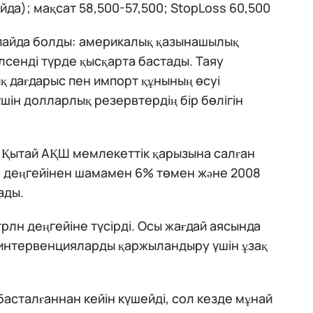
айда); мақсат 58,500-57,500; StopLoss 60,500
пайда болды: америкалық қазынашылық
лсенді түрде қысқарта бастады. Таяу
қ дағдарыс пен импорт құнының өсуі
ін долларлық резервтердің бір бөлігін
а Қытай АҚШ мемлекеттік қарызына салған
ан деңгейінен шамамен 6% төмен және 2008
ады.
рлн деңгейіне түсірді. Осы жағдай аясында
интервенцияларды қаржыландыру үшін ұзақ
асталғаннан кейін күшейді, сол кезде мұнай