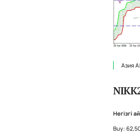
Азия А
NIKK
Негізгі а
Buy: 62,5