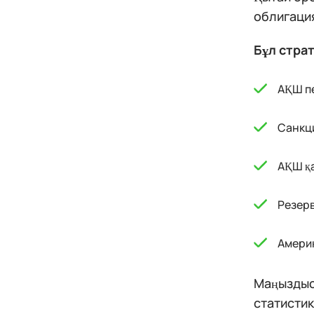
облигация
Бұл стра
АҚШ пе
Санкци
АҚШ қа
Резерв
Америк
Маңыздысы
статистик