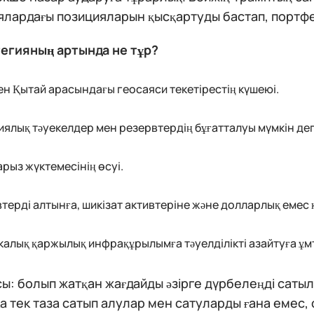
лардағы позицияларын қысқартуды бастап, портфель
тегияның артында не тұр?
н Қытай арасындағы геосаяси текетірестің күшеюі.
ялық тәуекелдер мен резервтердің бұғатталуы мүмкін де
рыз жүктемесінің өсуі.
терді алтынға, шикізат активтеріне және долларлық емес
алық қаржылық инфрақұрылымға тәуелділікті азайтуға ұм
: болып жатқан жағдайды әзірге дүрбелеңді сатылы
а тек таза сатып алулар мен сатуларды ғана емес,