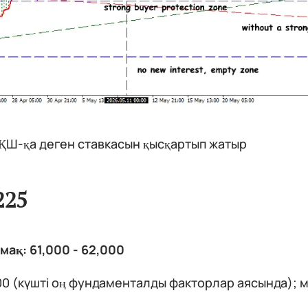
ҚШ-қа деген ставкасын қысқартып жатыр
225
ймақ: 61,000 - 62,000
00 (күшті оң фундаменталды факторлар аясында); м