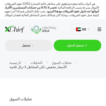
عقود الفروقات (CFD) هي أدوات مالية معقدة وتنطوي على مخاطر عالية لخسارة
الأموال بسرعة بسبب الرافعة المالية.
تخسر 70.6% من حسابات المستثمرين الأفراد
أموالها عند تداول عقود الفروقات مع هذا المزود.
يجب عليك التفكير فيما إذا كنت تفهم
كيفية عمل عقود الفروقات، وما إذا كان بإمكانك تحمل المخاطر العالية لفقدان أموالك.
AR
تسجيل الدخول
تسجيل
التداول
المنصات
تحليلات السوق
التحليلات
الرئيسية
الأسعار تنخفض، لكن المخاطر لا تزال قائمة
الأدوات
الشركة
تحليلات السوق