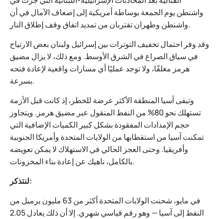
القتالية بعد المحادثات الإسرائيلية-اللبنانية التي جرت في
واشنطن يوم الجمعة بوساطة أمريكية إلى إضعاف الآمال في أن
واشنطن وطهران تقتربان من تمديد اتفاق وقف إطلاق النار.
وقد وفر احتمال تخفيف التوترات بين إسرائيل ولبنان بعض الارتياح
في سياق الصراع في الشرق الأوسط. ومع ذلك، لا يزال مضيق
هرمز مغلقًا، ولا توجد عمليًا أي مسارات واقعية لإعادة فتحه
بسرعة.
وتبقى آسيا المنطقة الأكثر عرضة للخطر، إذ كانت قبل الأزمة
تستهلك نحو 80% من النفط المنقول عبر مضيق هرمز. ويتجاوز
حجم الإمدادات المفقودة بشكل كبير الكميات الإضافية التي
تمكنت آسيا من استقطابها من الولايات المتحدة وأمريكا الجنوبية
وأفريقيا. وحتى العجز الحالي في الاستهلاك لا يمكن تعويضه
بالكامل، ناهيك عن إعادة بناء المخزونات.
لنتذكر:
في مايو، شحنت الولايات المتحدة أكثر من 63 مليون برميل من
النفط إلى آسيا — وهو رقم قياسي شهري. إلا أن ذلك يعادل 2.05