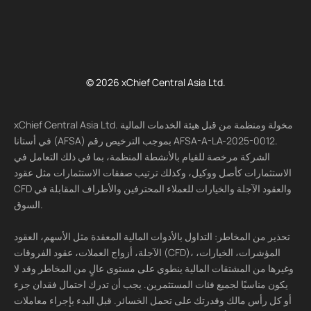
© 2026 xChief Central Asia Ltd.
xChief Central Asia Ltd. مخولة ومنظمة من قبل هيئة الخدمات المالية
في أستانا (AFSA) بموجب الترخيص رقم AFSA-A-LA-2025-0012.
الشركة مرخصة للقيام بالأنشطة المنظمة، بما في ذلك التعامل في
الاستثمارات كأصل ووكيل، وكذلك ترتيب صفقات الاستثمارات مثل عقود
CFD والعقود الآجلة والخيارات للعملاء المحترفين والأطراف المقابلة في
السوق.
تحذير من المخاطر: التداول بالأدوات المالية المعقدة مثل الأسهم، العقود
الآجلة، أزواج العملات، عقود الفروقات (CFD)، المؤشرات، الخيارات،
وغيرها من المشتقات المالية ينطوي على مستوى عالٍ من المخاطر وقد لا
يكون مناسبًا لجميع فئات المستثمرين. يجب أن تدرك احتمال فقدان جزء
أو كل رأس مالك وقدرتك على تحمل الخسائر. قبل البدء بإجراء معاملات