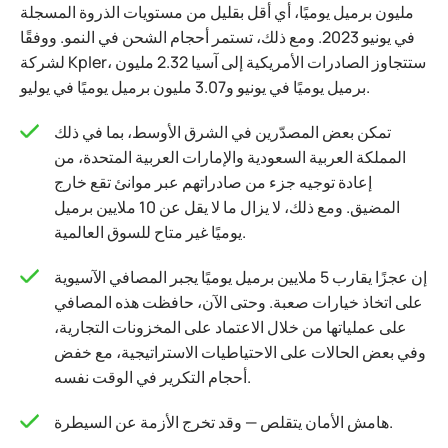
مليون برميل يوميًا، أي أقل بقليل من مستويات الذروة المسجلة
في يونيو 2023. ومع ذلك، تستمر أحجام الشحن في النمو. ووفقًا
لشركة Kpler، ستتجاوز الصادرات الأمريكية إلى آسيا 2.32 مليون
برميل يوميًا في يونيو و3.07 مليون برميل يوميًا في يوليو.
تمكن بعض المصدّرين في الشرق الأوسط، بما في ذلك
المملكة العربية السعودية والإمارات العربية المتحدة، من
إعادة توجيه جزء من صادراتهم عبر موانئ تقع خارج
المضيق. ومع ذلك، لا يزال ما لا يقل عن 10 ملايين برميل
يوميًا غير متاح للسوق العالمية.
إن عجزًا يقارب 5 ملايين برميل يوميًا يجبر المصافي الآسيوية
على اتخاذ خيارات صعبة. وحتى الآن، حافظت هذه المصافي
على عملياتها من خلال الاعتماد على المخزونات التجارية،
وفي بعض الحالات على الاحتياطيات الاستراتيجية، مع خفض
أحجام التكرير في الوقت نفسه.
هامش الأمان يتقلص — وقد تخرج الأزمة عن السيطرة.