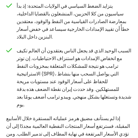
يتزايد الضغط السياسي في الولايات المتحدة: إذ بدأ
سياسيون من كلا الحزبين، المنشغلون بالقضايا الداخلية،
بمعارضة الصادرات القياسية من النفط والوقود، معتقدين
خطأً أن تقييد الإمدادات الخارجية سيساعد في خفض أسعار
البنزين داخل البلاد.
السبب الوحيد الذي قد يجعل الناس يعتقدون أن العالم تكيف
مع انخفاض الإمدادات هو استنزاف الاحتياطيات. إن توتر
ترامب هو نتيجة للمشكلات المتعلقة بمخزونات النفط
الاستراتيجية (SPR)، التي يواصل السحب منها بنشاط
للحفاظ على أسعار الوقود عند مستويات مريحة
للمستهلكين. وقد حددت إيران نقطة الضعف هذه بدقة
شديدة وتستغلها بشكل منهجي. ويبدو ترامب أضعف يومًا بعد
يوم.
إذا لم يستأنف مضيق هرمز عملياته المستقرة خلال الأسابيع
المقبلة، فسترتفع أسعار المنتجات النفطية العالمية مجددًا إلى أن
تؤدي الأسعار المرتفعة في نهاية المطاف إلى تدمير الطلب. ومن