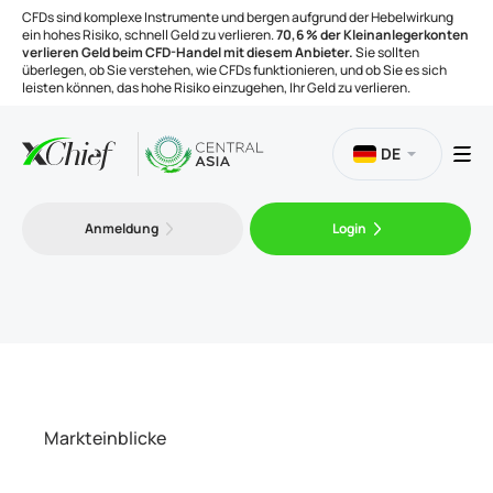
CFDs sind komplexe Instrumente und bergen aufgrund der Hebelwirkung
ein hohes Risiko, schnell Geld zu verlieren.
70,6 % der Kleinanlegerkonten
verlieren Geld beim CFD-Handel mit diesem Anbieter.
Sie sollten
überlegen, ob Sie verstehen, wie CFDs funktionieren, und ob Sie es sich
leisten können, das hohe Risiko einzugehen, Ihr Geld zu verlieren.
DE
Handel
Anmeldung
Login
Plattformen
Handelsinstrumente
Unternehmen
Markteinblicke