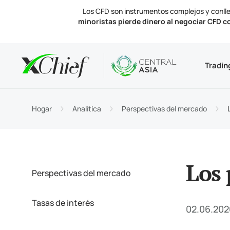
Los CFD son instrumentos complejos y conlle
minoristas pierde dinero al negociar CFD c
Condicio
Escritorio
Analítica
Acerca d
Tradin
Tipos 
MetaTr
Perspe
Licenc
Instru
Termin
Tasas 
Notici
Hogar
Analítica
Perspectivas del mercado
Financi
MetaTr
Contá
Los 
Perspectivas del mercado
Tasas de interés
02.06.202