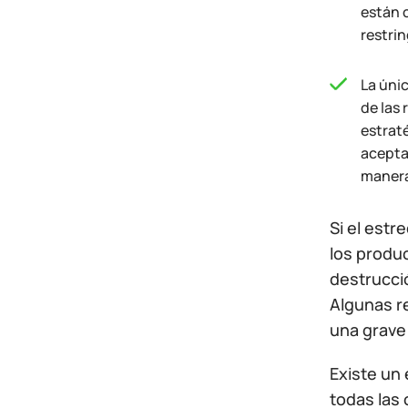
están 
restrin
La únic
de las
estrat
acepta
manera
Si el est
los produ
destrucci
Algunas r
una grave
Existe un
todas las 