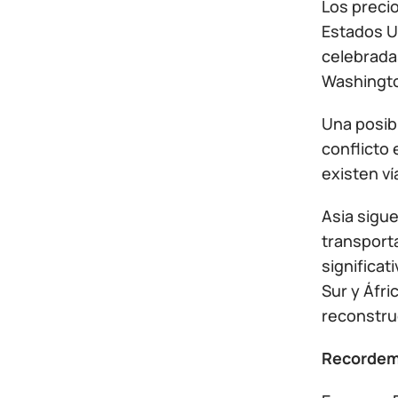
Los preci
Estados Un
celebrada
Washingto
Una posibl
conflicto
existen ví
Asia sigue
transport
significa
Sur y Áfr
reconstru
Recordem