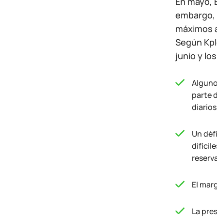
En mayo, E
embargo, e
máximos a
Según Kple
junio y los
Alguno
parte 
diario
Un défi
difíci
reserv
El marg
La pre