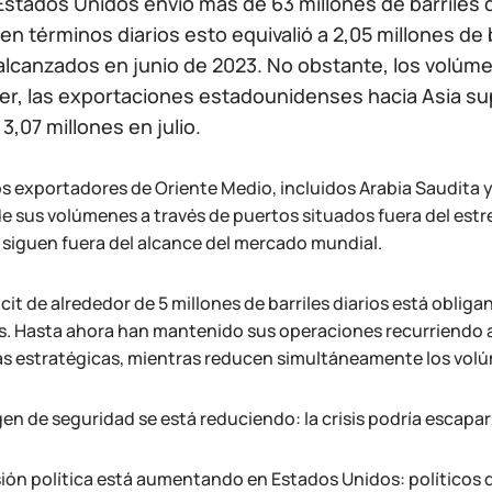
stados Unidos envió más de 63 millones de barriles d
n términos diarios esto equivalió a 2,05 millones de 
lcanzados en junio de 2023. No obstante, los volúm
r, las exportaciones estadounidenses hacia Asia supe
 3,07 millones en julio.
s exportadores de Oriente Medio, incluidos Arabia Saudita y 
de sus volúmenes a través de puertos situados fuera del estr
s siguen fuera del alcance del mercado mundial.
cit de alrededor de 5 millones de barriles diarios está obliga
les. Hasta ahora han mantenido sus operaciones recurriendo a
as estratégicas, mientras reducen simultáneamente los volú
en de seguridad se está reduciendo: la crisis podría escapar 
sión política está aumentando en Estados Unidos: políticos 