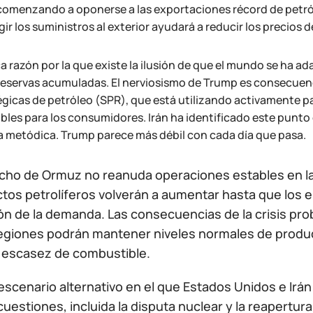
comenzando a oponerse a las exportaciones récord de petr
gir los suministros al exterior ayudará a reducir los precios 
a razón por la que existe la ilusión de que el mundo se ha a
 reservas acumuladas. El nerviosismo de Trump es consecuenc
égicas de petróleo (SPR), que está utilizando activamente p
bles para los consumidores. Irán ha identificado este punto 
 metódica. Trump parece más débil con cada día que pasa.
recho de Ormuz no reanuda operaciones estables en l
ctos petrolíferos volverán a aumentar hasta que los
ón de la demanda. Las consecuencias de la crisis pro
egiones podrán mantener niveles normales de produc
 escasez de combustible.
 escenario alternativo en el que Estados Unidos e Ir
cuestiones, incluida la disputa nuclear y la reapertu