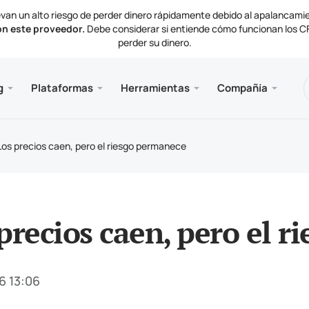
van un alto riesgo de perder dinero rápidamente debido al apalancami
on este proveedor.
Debe considerar si entiende cómo funcionan los CFD
perder su dinero.
nes
 y web
e
Servici
Móvil
Bibliot
Informa
g
Plataformas
Herramientas
Compañía
de cuenta
ader 5
ctivas del mercado
ias
VPS 
Meta
Artíc
Docu
mentos de negociación
al web MetaTrader 5
de interés
as de la compañía
Meta
Los precios caen, pero el riesgo permanece
ación y retiros
ader 5 para MacOS
ctenos
precios caen, pero el 
6 13:06