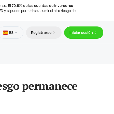
ento.
El 70,6% de las cuentas de inversores
 y si puede permitirse asumir el alto riesgo de
os
eca
ción legal
ES
Registrarse
Iniciar sesión
gratuito
Trader 5 para Android
ulos de trading
mentos legales
Trader 5 para iOS
riesgo permanece