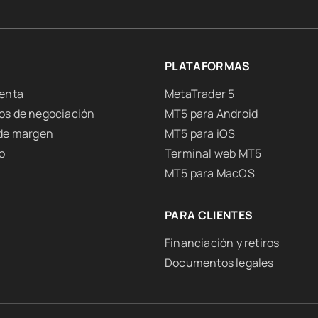
PLATAFORMAS
uenta
MetaTrader 5
os de negociación
MT5 para Android
 de margen
MT5 para iOS
o
Terminal web MT5
MT5 para MacOS
PARA CLIENTES
Financiación y retiros
Documentos legales