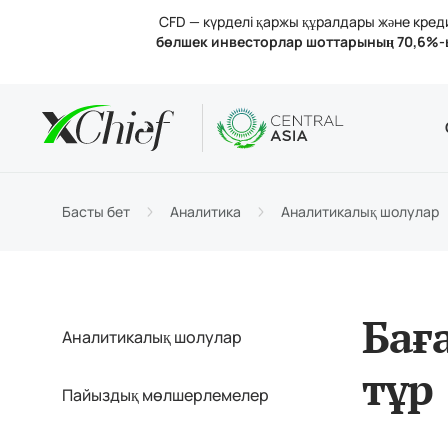
CFD — күрделі қаржы құралдары және кредит
бөлшек инвесторлар шоттарының 70,6%-
Шарттар
Үстелдік 
Аналитик
Компания
Шот тү
MetaTr
Анали
Лицен
Сауда
MetaT
Пайыз
Компа
Басты бет
Аналитика
Аналитикалық шолулар
Қараж
MetaTr
Бізбе
Бағ
Аналитикалық шолулар
тұр
Пайыздық мөлшерлемелер