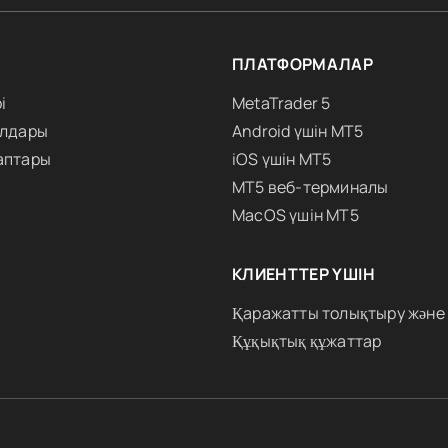
ПЛАТФОРМАЛАР
і
MetaTrader 5
алдары
Android үшін MT5
аптары
iOS үшін MT5
MT5 веб-терминалы
MacOS үшін MT5
КЛИЕНТТЕР ҮШІН
Қаражатты толықтыру және
Құқықтық құжаттар