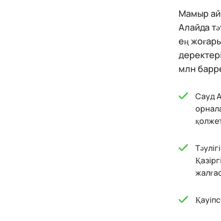
Мамыр ай
Алайда тә
ең жоғары
деректері
млн барр
Сауд А
орнала
қолжет
Тәуліг
Қазірг
жалғас
Қауіпс