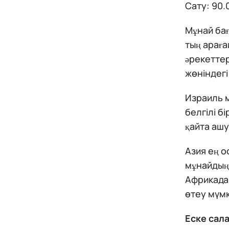
Сату: 90.
Мұнай ба
тың араға
әрекеттер
жөніндегі 
Израиль м
белгілі б
қайта ашу
Азия ең о
мұнайдың 
Африкадан
өтеу мүмк
Еске сал