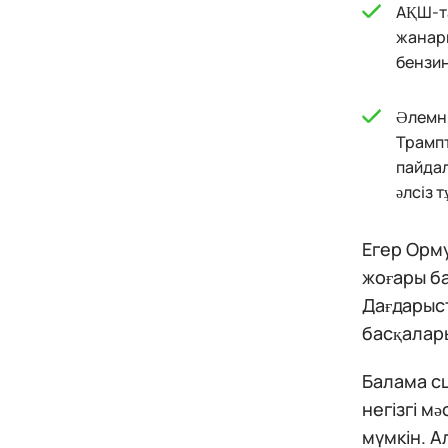
АҚШ-та
жанарм
бензин
Әлемні
Трампт
пайдал
әлсіз 
Егер Орму
жоғары ба
Дағдарыст
басқалар
Балама с
негізгі м
мүмкін. А