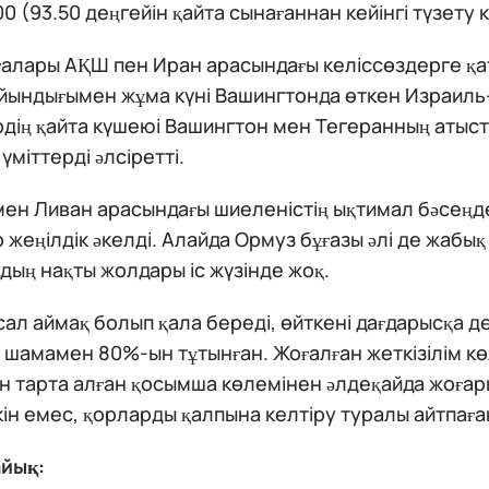
00 (93.50 деңгейін қайта сынағаннан кейінгі түзету 
ғалары АҚШ пен Иран арасындағы келіссөздерге қа
йындығымен жұма күні Вашингтонда өткен Израиль–
дің қайта күшеюі Вашингтон мен Тегеранның атысты
үміттерді әлсіретті.
ен Ливан арасындағы шиеленістің ықтимал бәсеңд
ір жеңілдік әкелді. Алайда Ормуз бұғазы әлі де жаб
дың нақты жолдары іс жүзінде жоқ.
сал аймақ болып қала береді, өйткені дағдарысқа 
шамамен 80%-ын тұтынған. Жоғалған жеткізілім кө
 тарта алған қосымша көлемінен әлдеқайда жоғары
ін емес, қорларды қалпына келтіру туралы айтпаға
айық: