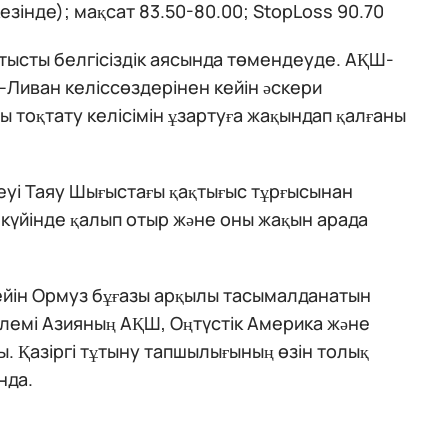
кезінде); мақсат 83.50-80.00; StopLoss 90.70
тысты белгісіздік аясында төмендеуде. АҚШ-
Ливан келіссөздерінен кейін әскери
 тоқтату келісімін ұзартуға жақындап қалғаны
еуі Таяу Шығыстағы қақтығыс тұрғысынан
ық күйінде қалып отыр және оны жақын арада
дейін Ормуз бұғазы арқылы тасымалданатын
лемі Азияның АҚШ, Оңтүстік Америка және
. Қазіргі тұтыну тапшылығының өзін толық
нда.