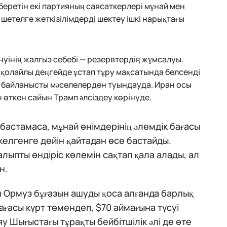
беретін екі партияның саясаткерлері мұнай мен
етелге жеткізілімдерді шектеу ішкі нарықтағы
нуінің жалғыз себебі — резервтердің жұмсалуы.
олайлы деңгейде ұстап тұру мақсатында белсенді
 байланысты мәселелерден туындауда. Иран осы
н өткен сайын Трамп әлсіздеу көрінуде.
бастамаса, мұнай өнімдерінің әлемдік бағасы
келгенге дейін қайтадан өсе бастайды.
лыпты өндіріс көлемін сақтап қала алады, ал
н.
 Ормуз бұғазын ашуды қоса алғанда барлық
бағасы күрт төмендеп, $70 аймағына түсуі
у Шығыстағы тұрақты бейбітшілік әлі де өте