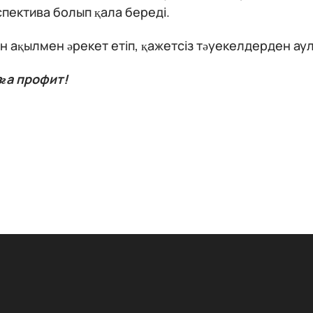
пектива болып қала береді.
 ақылмен әрекет етіп, қажетсіз тәуекелдерден ау
ға профит!