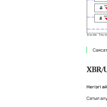
Саясат
XBR/
Негізгі а
Сатып алу