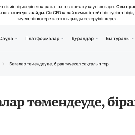
тік иіннің әсерінен қаражатты тез жоғалту қаупі жоғары.
Осы про
ы шығынға ұшырайды.
Сіз CFD қалай жұмыс істейтінін түсінетіні
тәуекелін көтере алатыныңызды ескеруіңіз керек.
және веб.
а
 туралы
Қызме
Ұялы 
Кітапх
Заңды
Сауда
Платформалар
Құралдар
Біз туралы
рлері
ader 5
тикалық шолулар
зиялар
Тегі
Meta
Трей
Құқы
 құралдары
rader 5 Веб-терминалы
дық мөлшерлемелер
ния жаңалықтары
Meta
Бағалар төмендеуде, бірақ тәуекел сақталып тұр
атты толықтыру және алу
ader 5 (MacOS үшін)
н байланысыңыз
алар төмендеуде, біра