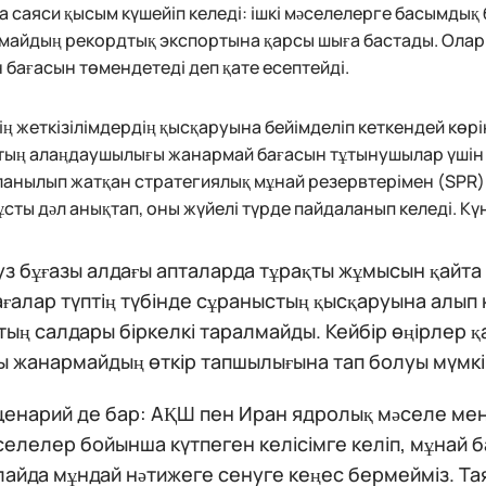
 саяси қысым күшейіп келеді: ішкі мәселелерге басымдық 
айдың рекордтық экспортына қарсы шыға бастады. Олар ш
 бағасын төмендетеді деп қате есептейді.
ң жеткізілімдердің қысқаруына бейімделіп кеткендей көрі
ың алаңдаушылығы жанармай бағасын тұтынушылар үшін қ
анылып жатқан стратегиялық мұнай резервтерімен (SPR)
тұсты дәл анықтап, оны жүйелі түрде пайдаланып келеді. Кү
з бұғазы алдағы апталарда тұрақты жұмысын қайта 
ғалар түптің түбінде сұраныстың қысқаруына алып 
ың салдары біркелкі таралмайды. Кейбір өңірлер қа
ы жанармайдың өткір тапшылығына тап болуы мүмкі
ценарий де бар: АҚШ пен Иран ядролық мәселе мен
әселелер бойынша күтпеген келісімге келіп, мұнай 
лайда мұндай нәтижеге сенуге кеңес бермейміз. Тая