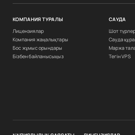
КОМПАНИЯ ТУРАЛЫ
САУДА
Лицензиялар
Шот түрлер
Компания жаңалықтары
Сауда құр
Бос жұмыс орындары
Маржа тал
Бізбен байланысыңыз
Тегін VPS