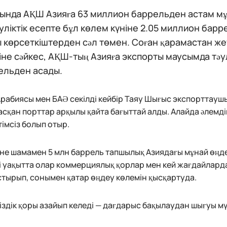
ында АҚШ Азияға 63 миллион баррельден астам мұн
уліктік есепте бұл көлем күніне 2.05 миллион бар
 көрсеткіштерден сәл төмен. Соған қарамастан жетк
не сәйкес, АҚШ-тың Азияға экспорты маусымда тәул
ельден асады.
рабиясы мен БАӘ секілді кейбір Таяу Шығыс экспорттаушыл
сқан порттар арқылы қайта бағыттай алды. Алайда әлемдік 
імсіз болып отыр.
іне шамамен 5 млн баррель тапшылық Азиядағы мұнай өңд
і уақытта олар коммерциялық қорлар мен кей жағдайлард
тырып, сонымен қатар өңдеу көлемін қысқартуда.
іздік қоры азайып келеді — дағдарыс бақылаудан шығуы мү