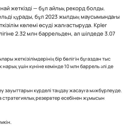
ай жеткізді — бұл айлық рекорд болды.
рельді құрады, бұл 2023 жылдың маусымындағы
ізілім көлемі өсуді жалғастыруда. Kpler
ігіне 2.32 млн баррельден, ал шілдеде 3.07
ары жеткізілімдерінің бір бөлігін бұғаздан тыс
нарық үшін күніне кемінде 10 млн баррель әлі де
еу зауыттарын күрделі таңдау жасауға мәжбүрлеуде.
а стратегиялық резервтер есебінен жұмысын
мкін.