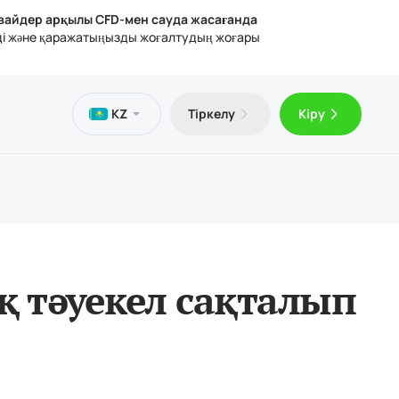
вайдер арқылы CFD-мен сауда жасағанда
ңізді және қаражатыңызды жоғалтудың жоғары
ттер
телефон
ана
KZ
Тіркелу
Кіру
н VPS
Trader 5 (Android үшін)
динг туралы мақалалар
қтық құжаттар
Trader 5 (iOS үшін)
қ тәуекел сақталып