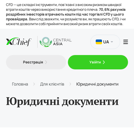
CFD — це складні інструменти, пов’язані з високим ризиком швидкої
втрати коштів через використання кредитного плеча.
70,6% рахунків
роздрібних інвесторів втрачають кошти під час торгівлі CFD у цього
провайдера.
Вам слід зважити, чи розумієте ви, як працюють CFD, і чи
можете дозволити собі прийняти високий ризик втрати своїх коштів.
UA
Торгівля
Реєстрація
Увійти
Платформи
Головна
Для клієнтів
Юридичні документи
Інструменти
Юридичні документи
Про нас