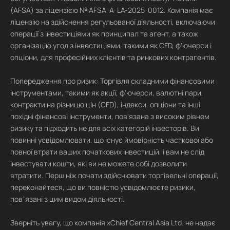
(AFSA) за ліцензією № AFSA-A-LA-2025-0012. Компанія має
ліцензію на здійснення регульованої діяльності, включаючи
операції з інвестиціями як принципал та агент, а також
організацію угод з інвестиціями, такими як CFD, ф'ючерси і
опціони, для професійних клієнтів та ринкових контрагентів.
Попередження про ризик: Торгівля складними фінансовими
інструментами, такими як акції, ф'ючерси, валютні пари,
контракти на різницю цін (CFD), індекси, опціони та інші
похідні фінансові інструменти, пов'язана з високим рівнем
ризику та підходить не для всіх категорій інвесторів. Ви
повинні усвідомлювати, що існує ймовірність часткової або
повної втрати ваших початкових інвестицій, і вам не слід
інвестувати кошти, які ви не можете собі дозволити
втратити. Перш ніж почати здійснювати торгівельні операції,
переконайтеся, що ви повністю усвідомлюєте ризики,
повʼязані з цим видом діяльності.
Зверніть увагу, що компанія xChief Central Asia Ltd. не надає