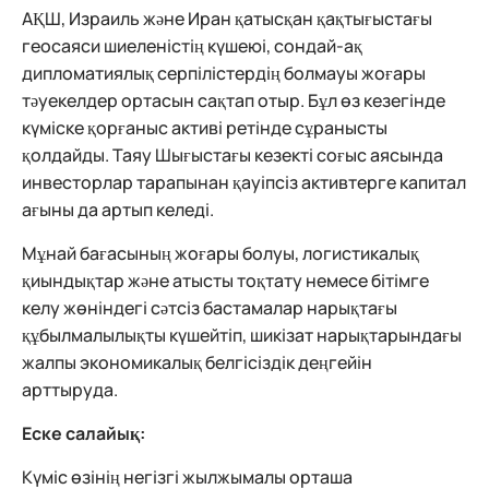
АҚШ, Израиль және Иран қатысқан қақтығыстағы
геосаяси шиеленістің күшеюі, сондай-ақ
дипломатиялық серпілістердің болмауы жоғары
тәуекелдер ортасын сақтап отыр. Бұл өз кезегінде
күміске қорғаныс активі ретінде сұранысты
қолдайды. Таяу Шығыстағы кезекті соғыс аясында
инвесторлар тарапынан қауіпсіз активтерге капитал
ағыны да артып келеді.
Мұнай бағасының жоғары болуы, логистикалық
қиындықтар және атысты тоқтату немесе бітімге
келу жөніндегі сәтсіз бастамалар нарықтағы
құбылмалылықты күшейтіп, шикізат нарықтарындағы
жалпы экономикалық белгісіздік деңгейін
арттыруда.
Еске салайық:
Күміс өзінің негізгі жылжымалы орташа