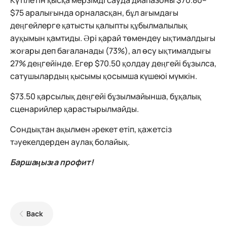
Күтілетін қысқа мерзімді сауда диапазоны $70.80–
$75 аралығында орналасқан, бұл ағымдағы
деңгейлерге қатысты қалыпты құбылмалылық
ауқымын қамтиды. Әрі қарай төмендеу ықтималдығы
жоғары деп бағаланады (73%), ал өсу ықтималдығы
27% деңгейінде. Егер $70.50 қолдау деңгейі бұзылса,
сатушылардың қысымы қосымша күшеюі мүмкін.
$73.50 қарсылық деңгейі бұзылмайынша, бұқалық
сценарийлер қарастырылмайды.
Сондықтан ақылмен әрекет етіп, қажетсіз
тәуекелдерден аулақ болайық.
Баршаңызға профит!
Back