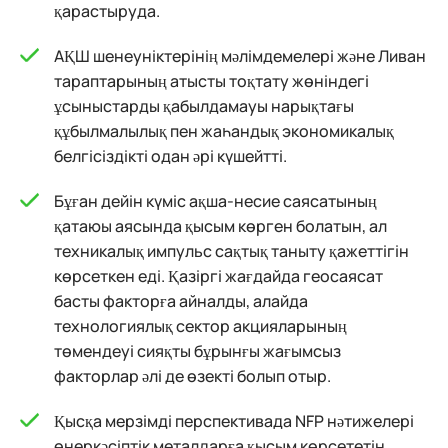
қарастыруда.
АҚШ шенеуніктерінің мәлімдемелері және Ливан
тараптарының атысты тоқтату жөніндегі
ұсыныстарды қабылдамауы нарықтағы
құбылмалылық пен жаһандық экономикалық
белгісіздікті одан әрі күшейтті.
Бұған дейін күміс ақша-несие саясатының
қатаюы аясында қысым көрген болатын, ал
техникалық импульс сақтық таныту қажеттігін
көрсеткен еді. Қазіргі жағдайда геосаясат
басты факторға айналды, алайда
технологиялық сектор акцияларының
төмендеуі сияқты бұрынғы жағымсыз
факторлар әлі де өзекті болып отыр.
Қысқа мерзімді перспективада NFP нәтижелері
өнеркәсіптік металдарға қысым көрсететін