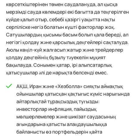
көрсеткіштерінен төмен саудалануда, ал қысқа
мерзімді сауда көлемдері екі бағытта да теңгерілген
күйде қалып отыр, себебі қазіргі уақытта нақты
серпіліске негіз болатын күшті факторлар жоқ.
Сатушылардың қысымы басым болып қала береді, ал
негізгі қолдау және қарсылық деңгейлері сақталуда.
Аюлы көңіл-күй жалғасып жатыр және трейдерлер
қолдау деңгейінің бұзылу тәуекелін мұқият
бақылауда. Сонымен қатар, ірі алыпсатарлық
қатысушылар әлі де нарықта белсенді емес.
АҚШ, Иран және «Хезболла» сияқты аймақтық
ойыншылар қатысқан қақтығыс күміс нарығында
айтарлықтай тұрақсыздық туғызды:
инвесторлар инфляция, пайыздық
мөлшерлемелер және шикізат саудасының
ағындарына қатысты алаңдаушылыққа
байланысты өз портфельдерін қайта