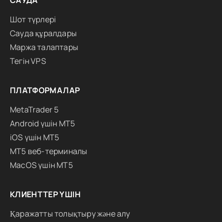
САУДА
Шот түрлері
Сауда құралдары
Маржа талаптары
Тегін VPS
ПЛАТФОРМАЛАР
MetaTrader 5
Android үшін MT5
iOS үшін MT5
MT5 веб-терминалы
MacOS үшін MT5
КЛИЕНТТЕР ҮШІН
Қаражатты толықтыру және алу