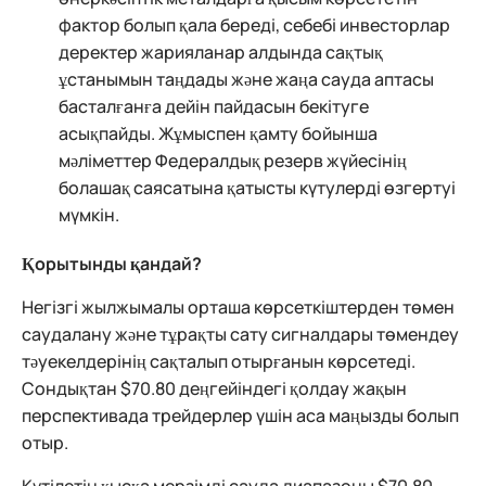
фактор болып қала береді, себебі инвесторлар
деректер жарияланар алдында сақтық
ұстанымын таңдады және жаңа сауда аптасы
басталғанға дейін пайдасын бекітуге
асықпайды. Жұмыспен қамту бойынша
мәліметтер Федералдық резерв жүйесінің
болашақ саясатына қатысты күтулерді өзгертуі
мүмкін.
Қорытынды қандай?
Негізгі жылжымалы орташа көрсеткіштерден төмен
саудалану және тұрақты сату сигналдары төмендеу
тәуекелдерінің сақталып отырғанын көрсетеді.
Сондықтан $70.80 деңгейіндегі қолдау жақын
перспективада трейдерлер үшін аса маңызды болып
отыр.