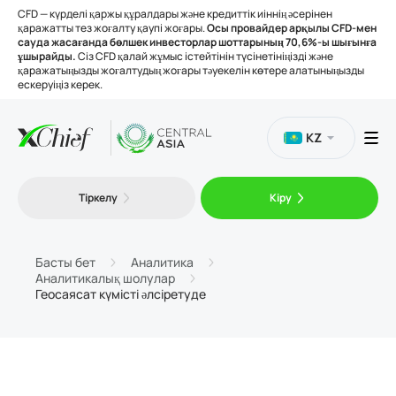
CFD — күрделі қаржы құралдары және кредиттік иіннің әсерінен
қаражатты тез жоғалту қаупі жоғары.
Осы провайдер арқылы CFD-мен
сауда жасағанда бөлшек инвесторлар шоттарының 70,6%-ы шығынға
ұшырайды.
Сіз CFD қалай жұмыс істейтінін түсінетініңізді және
қаражатыңызды жоғалтудың жоғары тәуекелін көтере алатыныңызды
ескеруіңіз керек.
KZ
Сауда
Тіркелу
Кіру
Платформалар
Басты бет
Аналитика
Аналитикалық шолулар
Құралдар
Геосаясат күмісті әлсіретуде
Біз туралы