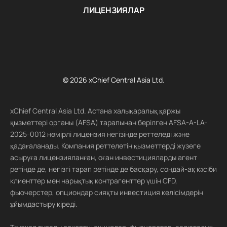
ЛИЦЕНЗИЯЛАР
© 2026 xChief Central Asia Ltd.
xChief Central Asia Ltd. Астана халықаралық қаржы
қызметтері органы (AFSA) тарапынан берілген AFSA-A-LA-
2025-0012 нөмірлі лицензия негізінде реттеледі және
қадағаланады. Компания реттелетін қызметтерді жүзеге
асыруға лицензияланған, оған инвестицияларды агент
ретінде де, негізгі тарап ретінде де басқару, сондай-ақ кәсіби
клиенттер мен нарықтық контрагенттер үшін CFD,
фьючерстер, опциондар сияқты инвестиция келісімдерін
ұйымдастыру кіреді.