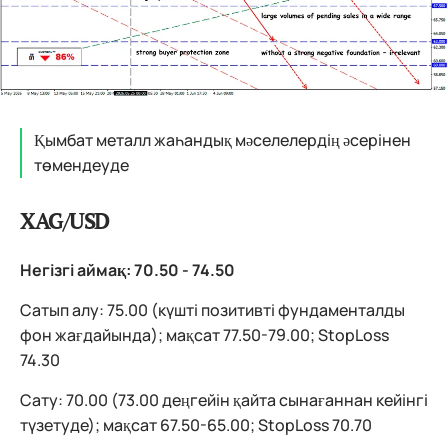
Қымбат металл жаһандық мәселелердің әсерінен
төмендеуде
XAG/USD
Негізгі аймақ: 70.50 - 74.50
Сатып алу: 75.00 (күшті позитивті фундаменталды
фон жағдайында); мақсат 77.50-79.00; StopLoss
74.30
Сату: 70.00 (73.00 деңгейін қайта сынағаннан кейінгі
түзетуде); мақсат 67.50-65.00; StopLoss 70.70