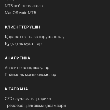
MT5 веб-терминалы
MacOS үшін MT5
КЛИЕНТТЕР ҮШІН
Қаражатты толықтыру және алу
Құқықтық құжаттар
АНАЛИТИКА
Аналитикалық шолулар
Пайыздық мөлшерлемелер
КІТАПХАНА
CFD саудасының тарихы
Трейдердің алғашқы қадамдары