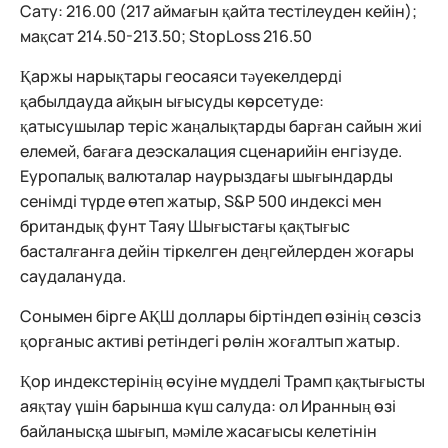
Сату: 216.00 (217 аймағын қайта тестілеуден кейін);
мақсат 214.50-213.50; StopLoss 216.50
Қаржы нарықтары геосаяси тәуекелдерді
қабылдауда айқын ығысуды көрсетуде:
қатысушылар теріс жаңалықтарды барған сайын жиі
елемей, бағаға деэскалация сценарийін енгізуде.
Еуропалық валюталар наурыздағы шығындарды
сенімді түрде өтеп жатыр, S&P 500 индексі мен
британдық фунт Таяу Шығыстағы қақтығыс
басталғанға дейін тіркелген деңгейлерден жоғары
саудалануда.
Сонымен бірге АҚШ доллары біртіндеп өзінің сөзсіз
қорғаныс активі ретіндегі рөлін жоғалтып жатыр.
Қор индекстерінің өсуіне мүдделі Трамп қақтығысты
аяқтау үшін барынша күш салуда: ол Иранның өзі
байланысқа шығып, мәміле жасағысы келетінін