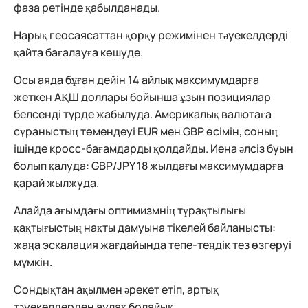
фаза ретінде қабылданады.
Нарық геосаясаттан қорқу режимінен тәуекелдерді
қайта бағалауға көшуде.
Осы аяда бұған дейін 14 айлық максимумдарға
жеткен АҚШ доллары бойынша ұзын позициялар
белсенді түрде жабылуда. Америкалық валютаға
сұраныстың төмендеуі EUR мен GBP өсімін, соның
ішінде кросс-бағамдарды қолдайды. Иена әлсіз буын
болып қалуда: GBP/JPY 18 жылдағы максимумдарға
қарай жылжуда.
Алайда ағымдағы оптимизмнің тұрақтылығы
қақтығыстың нақты дамуына тікелей байланысты:
жаңа эскалация жағдайында тепе-теңдік тез өзгеруі
мүмкін.
Сондықтан ақылмен әрекет етіп, артық
тәуекелдерден аулақ болайық.