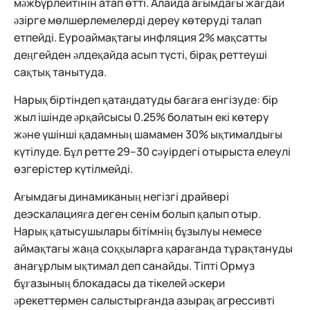
мәжбүрлейтінін атап өтті. Алайда ағымдағы жағдай
әзірге мөлшерлемелерді дереу көтеруді талап
етпейді. Еуроаймақтағы инфляция 2% мақсатты
деңгейден әлдеқайда асып түсті, бірақ реттеуші
сақтық танытуда.
Нарық біртіндеп қатаңдатуды бағаға енгізуде: бір
жыл ішінде әрқайсысы 0.25% болатын екі көтеру
және үшінші қадамның шамамен 30% ықтималдығы
күтілуде. Бұл ретте 29–30 сәуірдегі отырыста елеулі
өзгерістер күтілмейді.
Ағымдағы динамиканың негізгі драйвері
деэскалацияға деген сенім болып қалып отыр.
Нарық қатысушылары бітімнің бұзылуы немесе
аймақтағы жаңа соққыларға қарағанда тұрақтануды
анағұрлым ықтимал деп санайды. Тіпті Ормуз
бұғазының блокадасы да тікелей әскери
әрекеттермен салыстырғанда азырақ агрессивті