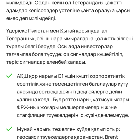
мәлімдейді. Содан кейін ол Тегерандағы қажетті
адамдар келіссөздер үстеліне қайта оралуға қарсы
емес деп мәлімдейді.
Үдеріске Пәкістан мен Қытай қосылуда, ал
Тегеранның өзі ішінара ымыраларға қол жеткізілгені
туралы белгі беруде. Осы аяда инвесторлар
талғампаз бола түсуде: оң сигналдар күшейтіліп,
теріс сигналдар еленбей қалады.
АҚШ қор нарығы Q1 үшін күшті корпоративтік
есептілік және төмендетілген бағалаулар күту
аясында соғысқа дейінгі деңгейлерге дейін
қалпына келді. Бұл ретте нарық қатысушылары
ФРЖ-ның жоғары мөлшерлемелерін және
стагфляция тәуекелдерін іс жүзінде елемеуде.
Мұнай нарығы тежелген күйде қалып отыр:
геосаяси тәуекелдерге қарамастан, Brent