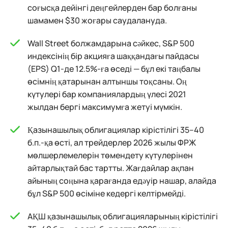
соғысқа дейінгі деңгейлерден бар болғаны
шамамен $30 жоғары саудалануда.
Wall Street болжамдарына сәйкес, S&P 500
индексінің бір акцияға шаққандағы пайдасы
(EPS) Q1-де 12.5%-ға өседі — бұл екі таңбалы
өсімнің қатарынан алтыншы тоқсаны. Оң
күтулері бар компаниялардың үлесі 2021
жылдан бергі максимумға жетуі мүмкін.
Қазынашылық облигациялар кірістілігі 35–40
б.п.-қа өсті, ал трейдерлер 2026 жылы ФРЖ
мөлшерлемелерін төмендету күтулерінен
айтарлықтай бас тартты. Жағдайлар ақпан
айының соңына қарағанда едәуір нашар, алайда
бұл S&P 500 өсіміне кедергі келтірмейді.
АҚШ қазынашылық облигацияларының кірістілігі