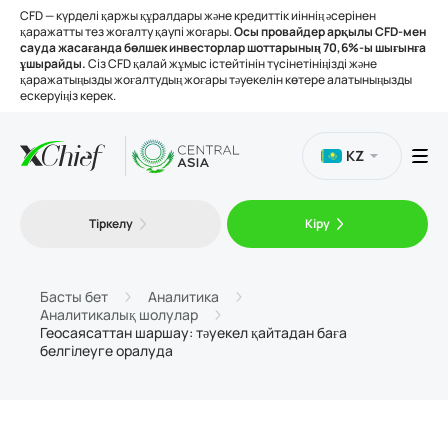
CFD — күрделі қаржы құралдары және кредиттік иіннің әсерінен
қаражатты тез жоғалту қаупі жоғары.
Осы провайдер арқылы CFD-мен
сауда жасағанда бөлшек инвесторлар шоттарының 70,6%-ы шығынға
ұшырайды.
Сіз CFD қалай жұмыс істейтінін түсінетініңізді және
қаражатыңызды жоғалтудың жоғары тәуекелін көтере алатыныңызды
ескеруіңіз керек.
KZ
Сауда
Тіркелу
Кіру
Платформалар
Басты бет
Аналитика
Аналитикалық шолулар
Құралдар
Геосаясаттан шаршау: тәуекел қайтадан баға
белгілеуге оралуда
Біз туралы