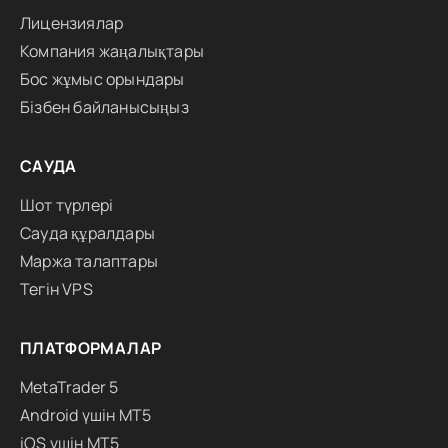
Лицензиялар
Компания жаңалықтары
Бос жұмыс орындары
Бізбен байланысыңыз
САУДА
Шот түрлері
Сауда құралдары
Маржа талаптары
Тегін VPS
ПЛАТФОРМАЛАР
MetaTrader 5
Android үшін MT5
iOS үшін MT5