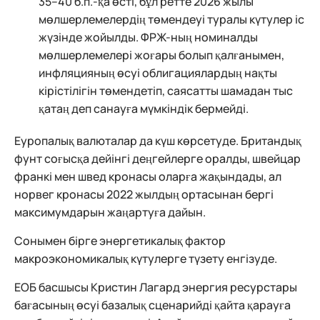
35–40 б.п.-қа өсті, бұл ретте 2026 жылы
мөлшерлемелердің төмендеуі туралы күтулер іс
жүзінде жойылды. ФРЖ-ның номиналды
мөлшерлемелері жоғары болып қалғанымен,
инфляцияның өсуі облигациялардың нақты
кірістілігін төмендетіп, саясатты шамадан тыс
қатаң деп санауға мүмкіндік бермейді.
Еуропалық валюталар да күш көрсетуде. Британдық
фунт соғысқа дейінгі деңгейлерге оралды, швейцар
франкі мен швед кронасы оларға жақындады, ал
норвег кронасы 2022 жылдың ортасынан бергі
максимумдарын жаңартуға дайын.
Сонымен бірге энергетикалық фактор
макроэкономикалық күтулерге түзету енгізуде.
ЕОБ басшысы Кристин Лагард энергия ресурстары
бағасының өсуі базалық сценарийді қайта қарауға