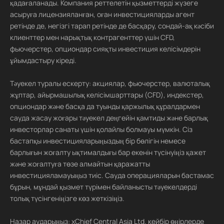
қадағаланады. Компания реттелетін қызметтерді жүзеге
асыруға лицензияланған, оған инвестицияларды агент
ретінде де, негізгі тарап ретінде де басқару, сондай-ақ кәсіби
клиенттер мен нарықтық контрагенттер үшін CFD,
фьючерстер, опциондар сияқты инвестиция келісімдерін
ұйымдастыру кіреді.
Тәуекел туралы ескерту: акциялар, фьючерстер, валюталық
жұптар, айырмашылық келісімшарттары (CFD), индекстер,
опциондар және басқа да туынды қаржылық құралдармен
сауда жасау жоғары тәуекел деңгейін қамтиды және барлық
инвесторлар санаты үшін қолайлы болмауы мүмкін. Сіз
бастапқы инвестицияларыңыздың бір бөлігін немесе
барлығын жоғалту ықтималдығы бар екенін түсінуіңіз қажет
және жоғалтуға төзе алмайтын қаражатты
инвестицияламауыңыз тиіс. Сауда операцияларын бастамас
бұрын, мұндай қызмет түрімен байланысты тәуекелдерді
толық түсінгеніңізге көз жеткізіңіз.
Назар аударыңыз: xChief Central Asia Ltd. кейбір өңірлерде