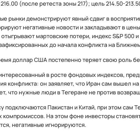
216.00 (после ретеста зоны 217); цель 214.50-213.5
ые рынки демонстрируют явный сдвиг в восприятии
орируют негативные новости и закладывают в цен
 отыгрывают мартовские потери, индекс S&P 500 и
 зафиксированных до начала конфликта на Ближнем
время доллар США постепенно теряет свою роль бе
аинтересованный в росте фондовых индексов, пре
я конфликта: он заявляет, что Иран сам вышел на 
т, что нужные люди в Тегеране не против возвращ
у подключаются Пакистан и Китай, при этом сам Т
х компромиссов. На этом фоне инвесторы становя
тся, негативные игнорируются.