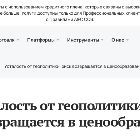
ы с использованием кредитного плеча, которые связаны с высок
 больше. Услуги доступны только для Профессиональных клиент
с Правилами AIFC COB.
и веб версия
а
ии
Серви
Мобил
Библи
Юриди
рговля
Платформы
Инструменты
О нас
счетов
ader 5
тические обзоры
ти компании
Бесп
Meta
Стат
Лиц
вые инструменты
ader 5 Веб-терминал
нтные ставки
кты
Попо
Meta
Юри
Усталость от геополитики: риск возвращается в ценообразован
нальные требования
рейдер 5 для MacOS
сии
алость от геополитики
вращается в ценообр