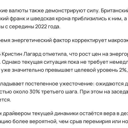
кие валюты также демонстрируют силу. Британски
ий франк и шведская крона приблизились к ним, а
ы с середины 2022 года.
время энергетический фактор корректирует макро
Б Кристин Лагард отметила, что рост цен на энер
. Однако текущая ситуация пока не требует немед
 уже значительно превышает целевой уровень 2%,
кладывает постепенное ужесточение: ожидаются дв
стью около 30% третьего шага. При этом на засед
ется.
 драйвером текущей динамики остаётся вера в де
ацию более вероятной, чем срыв перемирия или но