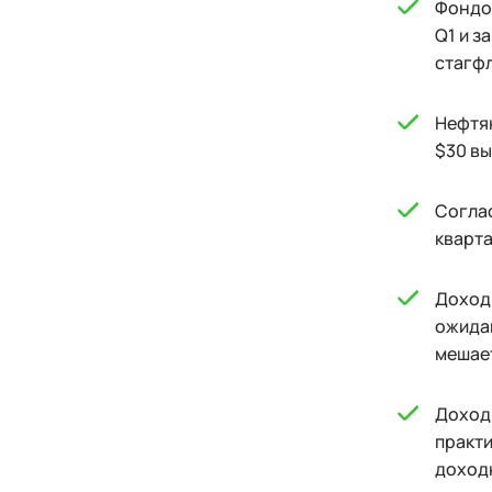
Фондо
Q1 и з
стагф
Нефтян
$30 в
Соглас
кварта
Доходн
ожидан
мешает
Доходн
практи
доходн