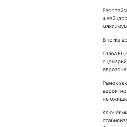
Европейс
швейцарск
максимум
В то же 
Глава ЕЦ
сценарий
еврозоне
Рынок за
вероятно
не ожида
Ключевым
стабилиз