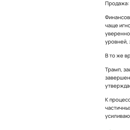
Продажа: 
Финансов
чаще игн
уверенно
уровней,
В то же 
Трамп, з
завершени
утверждае
К процесс
частичны
усиливаю