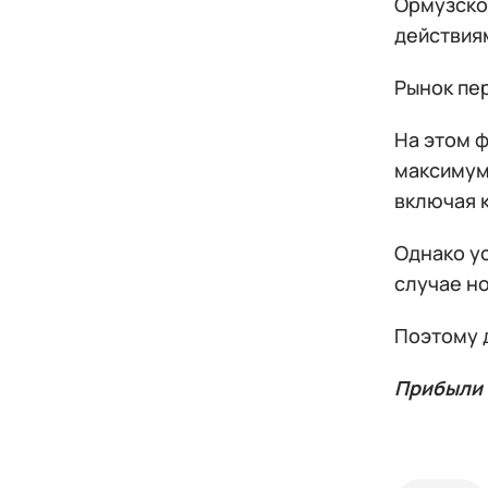
Ормузско
действия
Рынок пе
На этом 
максимум
включая к
Однако у
случае н
Поэтому 
Прибыли 