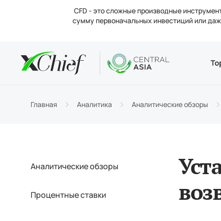
CFD - это сложные производные инструмент
сумму первоначальных инвестиций или даже
Условия
Десктоп 
Аналитик
О компан
То
Типы 
MetaTr
Анали
Новос
Торго
MetaTr
Проце
Конта
Главная
Аналитика
Аналитические обзоры
Маржи
Метат
Вакан
Уст
Аналитические обзоры
воз
Процентные ставки