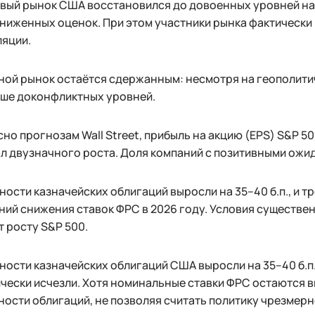
вый рынок США восстановился до довоенных уровней на
аниженных оценок. При этом участники рынка фактически
ляции.
ой рынок остаётся сдержанным: несмотря на геополитич
ыше доконфликтных уровней.
но прогнозам Wall Street, прибыль на акцию (EPS) S&P 50
л двузначного роста. Доля компаний с позитивными ожид
ости казначейских облигаций выросли на 35–40 б.п., и т
ий снижения ставок ФРС в 2026 году. Условия существенн
 росту S&P 500.
ости казначейских облигаций США выросли на 35–40 б.п.
чески исчезли. Хотя номинальные ставки ФРС остаются 
ости облигаций, не позволяя считать политику чрезмерн