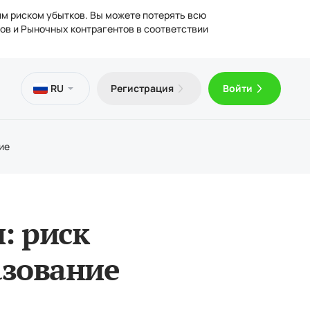
им риском убытков. Вы можете потерять всю
ов и Рыночных контрагентов в соответствии
сы
ьная
отека
ческая информация
RU
Регистрация
Войти
латный VPS
Trader 5 для Android
ьи о трейдинге
ензии
лнение и вывод средств
Trader 5 для iOS
дические документы
ие
: риск
азование