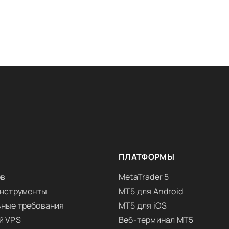
Я
ПЛАТФОРМЫ
ов
MetaTrader 5
инструменты
MT5 для Android
ные требования
MT5 для iOS
й VPS
Веб-терминал MT5