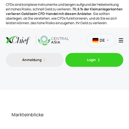
CFDs sind komplexe Instrumente und bergen aufgrund der Hebelwirkung
ein hohes Risiko, schnell Geld zu verlieren.
70,6 % der Kleinanlegerkonten
verlieren Geld beim CFD-Handel mit diesem Anbieter.
Sie sollten
überlegen, ob Sie verstehen, wie CFDs funktionieren, und ob Sie es sich
leisten können, das hohe Risiko einzugehen, Ihr Geld zu verlieren.
DE
Handel
Anmeldung
Login
Plattformen
Handelsinstrumente
Unternehmen
Markteinblicke