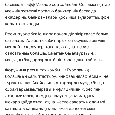
басшысы Тифф Маклем сөз сөйлейді. Сонымен қатар
әлемнің жетекші орталық банктерінің басқа да
өкілдерінің баяндамалары қосымша ақпараттық фон
қалыптастырады.
Ресми түрде бұл іс-шара панельдік пікірталас болып
саналады. Алайда кәсіби нарық қатысушылары үшін
мұндай кездесулер жаһандық ақша-несие
саясатының болашақ бағытын бағалаудағы ең
маңызды бағдарлардың біріне әлдеқашан айналған.
Форумның ресми тақырыбы — «Еуропаның
болашағын қалыптастыру: инновациялар, өсім және
тұрақтылық». Алайда инвесторларды мүлде басқа
сұрақтар қызықтырады: инфляциямен күрес пен
экономикалық өсімді қолдаудың арасындағы
шекара қайда өтеді, ақша-несие саясатын одан әрі
қатаңдату қаншалықты ықтимал және жетекші
әлемдік орталық банктер сақталып отырған