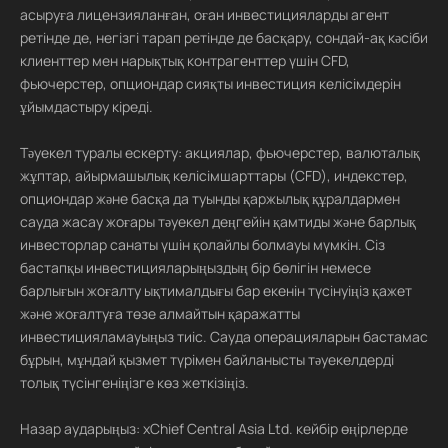
асыруға лицензияланған, оған инвестицияларды агент
ретінде де, негізгі тарап ретінде де басқару, сондай-ақ кәсіби
клиенттер мен нарықтық контрагенттер үшін CFD,
фьючерстер, опциондар сияқты инвестиция келісімдерін
ұйымдастыру кіреді.
Тәуекел туралы ескерту: акциялар, фьючерстер, валюталық
жұптар, айырмашылық келісімшарттары (CFD), индекстер,
опциондар және басқа да туынды қаржылық құралдармен
сауда жасау жоғары тәуекел деңгейін қамтиды және барлық
инвесторлар санаты үшін қолайлы болмауы мүмкін. Сіз
бастапқы инвестицияларыңыздың бір бөлігін немесе
барлығын жоғалту ықтималдығы бар екенін түсінуіңіз қажет
және жоғалтуға төзе алмайтын қаражатты
инвестицияламауыңыз тиіс. Сауда операцияларын бастамас
бұрын, мұндай қызмет түрімен байланысты тәуекелдерді
толық түсінгеніңізге көз жеткізіңіз.
Назар аударыңыз: xChief Central Asia Ltd. кейбір өңірлерде