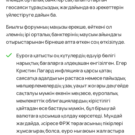
геосаяси тұрақсыздық жағдайында өз әрекеттерін
үйлестіруге дайын ба.
Биылғы форумның маңызы ерекше, өйткені ол
әлемнің ірі орталық банктерінің маусым айындағы
отырыстарынан бірнеше апта өткен соң өткізілуде.
Еуроға қатысты оң күтулердің едәуір бөлігі
нарықтық бағаларға әлдеқашан енгізілген. Егер
Кристин Лагард инфляцияға қарсы қатаң
саясатқа адалдығын растаса немесе пайыздық
мөлшерлемелердің ұзақ уақыт жоғары деңгейде
сақталуы мүмкін екенін меңзесе, еуропалық
мемлекеттік облигациялардың кірістілігі
қайтадан өсе бастауы мүмкін, бұл бірыңғай
валютаға қосымша қолдау көрсетеді. Мұндай
жағдайда, әсіресе ФРЖ төрағасының пікірлері
жұмсағырақ болса, еуро нығаюын жалғастыра