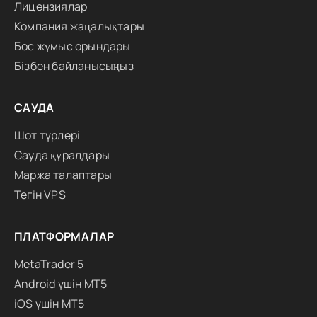
Лицензиялар
Компания жаңалықтары
Бос жұмыс орындары
Бізбен байланысыңыз
САУДА
Шот түрлері
Сауда құралдары
Маржа талаптары
Тегін VPS
ПЛАТФОРМАЛАР
MetaTrader 5
Android үшін MT5
iOS үшін MT5