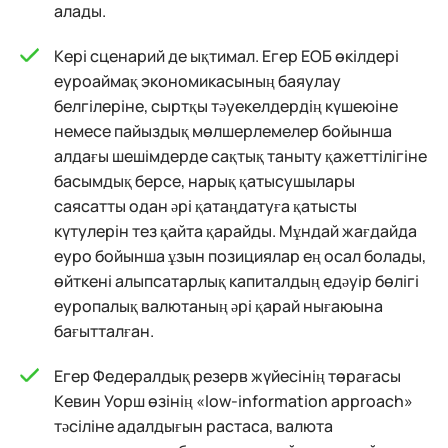
алады.
Кері сценарий де ықтимал. Егер ЕОБ өкілдері
еуроаймақ экономикасының баяулау
белгілеріне, сыртқы тәуекелдердің күшеюіне
немесе пайыздық мөлшерлемелер бойынша
алдағы шешімдерде сақтық таныту қажеттілігіне
басымдық берсе, нарық қатысушылары
саясатты одан әрі қатаңдатуға қатысты
күтулерін тез қайта қарайды. Мұндай жағдайда
еуро бойынша ұзын позициялар ең осал болады,
өйткені алыпсатарлық капиталдың едәуір бөлігі
еуропалық валютаның әрі қарай нығаюына
бағытталған.
Егер Федералдық резерв жүйесінің төрағасы
Кевин Уорш өзінің «low-information approach»
тәсіліне адалдығын растаса, валюта