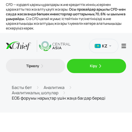
CFD — күрделі қаржы құралдары және кредиттік иіннің әсерінен
қаражатты тез жоғалту қаупі жоғары.
Осы провайдер арқылы CFD-мен
сауда жасағанда бөлшек инвесторлар шоттарының 70,6%-ы шығынға
ұшырайды.
Сіз CFD қалай жұмыс істейтінін түсінетініңізді және
қаражатыңызды жоғалтудың жоғары тәуекелін көтере алатыныңызды
ескеруіңіз керек.
KZ
Сауда
Тіркелу
Кіру
Платформалар
Басты бет
Аналитика
Аналитикалық шолулар
Құралдар
ЕОБ форумы нарықтар үшін жаңа бағдар береді
Біз туралы