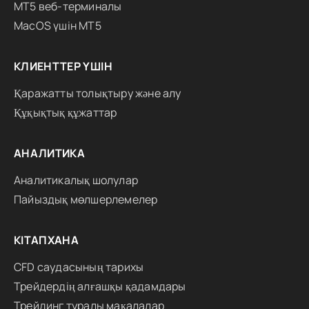
MT5 веб-терминалы
MacOS үшін MT5
КЛИЕНТТЕР ҮШІН
Қаражатты толықтыру және алу
Құқықтық құжаттар
АНАЛИТИКА
Аналитикалық шолулар
Пайыздық мөлшерлемелер
КІТАПХАНА
CFD саудасының тарихы
Трейдердің алғашқы қадамдары
Трейдинг туралы мақалалар