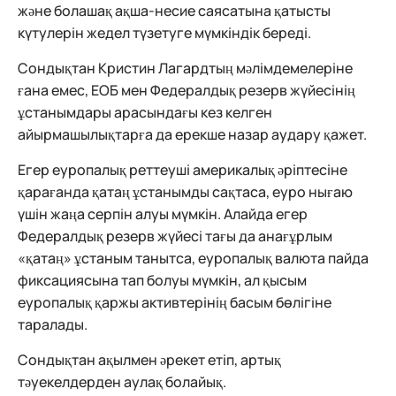
және болашақ ақша-несие саясатына қатысты
күтулерін жедел түзетуге мүмкіндік береді.
Сондықтан Кристин Лагардтың мәлімдемелеріне
ғана емес, ЕОБ мен Федералдық резерв жүйесінің
ұстанымдары арасындағы кез келген
айырмашылықтарға да ерекше назар аудару қажет.
Егер еуропалық реттеуші америкалық әріптесіне
қарағанда қатаң ұстанымды сақтаса, еуро нығаю
үшін жаңа серпін алуы мүмкін. Алайда егер
Федералдық резерв жүйесі тағы да анағұрлым
«қатаң» ұстаным танытса, еуропалық валюта пайда
фиксациясына тап болуы мүмкін, ал қысым
еуропалық қаржы активтерінің басым бөлігіне
таралады.
Сондықтан ақылмен әрекет етіп, артық
тәуекелдерден аулақ болайық.