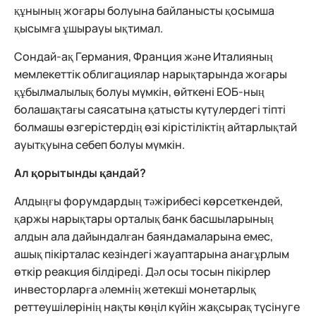
құнының жоғары болуына байланысты қосымша
қысымға ұшырауы ықтимал.
Сондай-ақ Германия, Франция және Италияның
мемлекеттік облигациялар нарықтарында жоғары
құбылмалылық болуы мүмкін, өйткені ЕОБ-ның
болашақтағы саясатына қатысты күтулердегі тіпті
болмашы өзгерістердің өзі кірістіліктің айтарлықтай
ауытқуына себеп болуы мүмкін.
Ал қорытынды қандай?
Алдыңғы форумдардың тәжірибесі көрсеткендей,
қаржы нарықтары орталық банк басшыларының
алдын ала дайындалған баяндамаларына емес,
ашық пікірталас кезіндегі жауаптарына анағұрлым
өткір реакция білдіреді. Дәл осы тосын пікірлер
инвесторларға әлемнің жетекші монетарлық
реттеушілерінің нақты көңіл күйін жақсырақ түсінуге