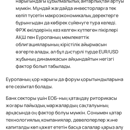
нарығындағы құбылмалылық айтарлықтай артуы
мүмкін. Мұндай жағдайда инвесторларға тек
келіп түсетін макроэкономикалық деректерге
бұрынғыдан да көбірек сүйенуге тура келеді.
ФРЖ өкілдерінің кез келген күтпеген пікірлері
АҚШ пен Еуропаның мемлекеттік
облигацияларының кірістілік айырмасын
өзгерте алады, ал бұл дәстүрлі түрде EUR/USD
жұбының динамикасын айқындайтын негізгі
фактор болып табылады.
Еуропаның қор нарығы да форум қорытындыларына
өте сезімтал болады.
Банк секторы үшін ЕОБ-ның қатаңдау риторикасы
жоғары пайыздық маржалардың сақталуының
арқасында оң фактор болуы мүмкін. Сонымен қатар
технологиялық компаниялар, девелоперлер және
капиталды көп қажет ететін басқа салалар қарыз алу