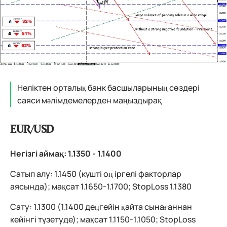
Неліктен орталық банк басшыларының сөздері
саяси мәлімдемелерден маңыздырақ
EUR/USD
Негізгі аймақ: 1.1350 - 1.1400
Сатып алу: 1.1450 (күшті оң іргелі факторлар
аясында); мақсат 1.1650-1.1700; StopLoss 1.1380
Сату: 1.1300 (1.1400 деңгейін қайта сынағаннан
кейінгі түзетуде); мақсат 1.1150-1.1050; StopLoss