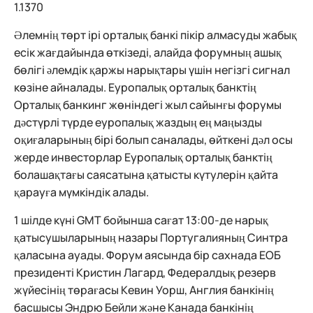
1.1370
Әлемнің төрт ірі орталық банкі пікір алмасуды жабық
есік жағдайында өткізеді, алайда форумның ашық
бөлігі әлемдік қаржы нарықтары үшін негізгі сигнал
көзіне айналады. Еуропалық орталық банктің
Орталық банкинг жөніндегі жыл сайынғы форумы
дәстүрлі түрде еуропалық жаздың ең маңызды
оқиғаларының бірі болып саналады, өйткені дәл осы
жерде инвесторлар Еуропалық орталық банктің
болашақтағы саясатына қатысты күтулерін қайта
қарауға мүмкіндік алады.
1 шілде күні GMT бойынша сағат 13:00-де нарық
қатысушыларының назары Португалияның Синтра
қаласына ауады. Форум аясында бір сахнада ЕОБ
президенті Кристин Лагард, Федералдық резерв
жүйесінің төрағасы Кевин Уорш, Англия банкінің
басшысы Эндрю Бейли және Канада банкінің