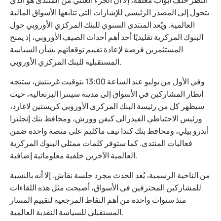
النظر خلف أبواب مغلقة، إلا أن الجزء العلني من المنتدى هو الذي
يتحول إلى المصدر الرئيسي للإشارات التي تتابعها الأسواق المالية
العالمية. ويُعد المنتدى السنوي للبنك المركزي الأوروبي حول
البنوك المركزية تقليديًا أحد أهم أحداث الصيف الأوروبي، إذ يمنح
المستثمرين فرصة لإعادة تقييم توقعاتهم بشأن السياسة
المستقبلية للبنك المركزي الأوروبي.
وفي الأول من يوليو عند الساعة 13:00 بتوقيت غرينتش، ستتجه
أنظار المشاركين في الأسواق إلى مدينة سينترا البرتغالية، حيث
سيظهر كل من رئيسة البنك المركزي الأوروبي كريستين لاغارد،
ورئيس الاحتياطي الفيدرالي كيفن وورش، ومحافظ بنك إنجلترا
أندرو بيلي، ومحافظ بنك كندا تيف ماكليم على منصة واحدة ضمن
فعاليات المنتدى. كما ستوفر كلمات ممثلي البنوك المركزية
العالمية الآخرين خلفية معلوماتية إضافية.
من الناحية الرسمية، يُعد الحدث مجرد جلسة نقاش. إلا أنه بالنسبة
للمشاركين المحترفين في الأسواق، أصبحت مثل هذه اللقاءات
منذ سنوات واحدة من أهم النقاط المرجعية لتقييم المسار
المستقبلي للسياسة النقدية العالمية.