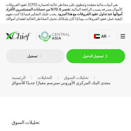
عقود الفروقات (CFD) هي أدوات مالية معقدة وتنطوي على مخاطر عالية لخسارة
الأموال بسرعة بسبب الرافعة المالية.
تخسر 70.6% من حسابات المستثمرين الأفراد
أموالها عند تداول عقود الفروقات مع هذا المزود.
يجب عليك التفكير فيما إذا كنت تفهم
كيفية عمل عقود الفروقات، وما إذا كان بإمكانك تحمل المخاطر العالية لفقدان أموالك.
AR
تسجيل الدخول
تسجيل
التداول
المنصات
تحليلات السوق
التحليلات
الرئيسية
منتدى البنك المركزي الأوروبي سيرسم معيارًا جديدًا للأسواق
الأدوات
الشركة
تحليلات السوق