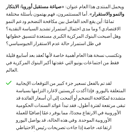
ويحمل المنتدى هذا العام عنوان:
«صياغة مستقبل أوروبا: الابتكار
والنمو والاستقرار»
. أما المستثمرون، فهم يهتمون بأسئلة مختلفة
تمامًا: أين يقع الحد الفاصل بين مكافحة التضخم ودعم النمو
الاقتصادي؟ وما مدى احتمال استمرار تشديد السياسة النقدية؟
وهل أصبحت البنوك المركزية الكبرى مستعدة لتنسيق خطواتها
في ظل استمرار حالة عدم الاستقرار الجيوسياسي؟
وتكتسب نسخة هذا العام أهمية خاصة لأنها تُعقد بعد أسابيع قليلة
فقط من اجتماعات يونيو التي عقدتها أكبر البنوك المركزية في
العالم.
لقد تم بالفعل تسعير جزء كبير من التوقعات الإيجابية
المتعلقة باليورو. فإذا أكدت كريستين لاغارد التزامها بسياسة
متشددة لمكافحة التضخم أو ألمحت إلى أن أسعار الفائدة قد
تبقى مرتفعة لفترة أطول، فقد تبدأ عوائد السندات الحكومية
الأوروبية في الارتفاع مجددًا، مما يوفر دعمًا إضافيًا للعملة
الأوروبية الموحدة. وفي هذه الحالة، قد يواصل اليورو
ارتفاعه، خاصة إذا جاءت تصريحات رئيس الاحتياطي