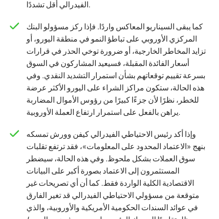
الفيدرالي أقل تشددًا.
كما يبقى السيناريو المعاكس واردًا. فإذا ركز مسؤولو البنك
المركزي الأوروبي على تباطؤ النمو في منطقة اليورو، أو
تزايد المخاطر الخارجية، أو ضرورة توخي الحذر في قرارات
أسعار الفائدة المقبلة، فسيعيد المشاركون في السوق
بسرعة تقييم توقعاتهم بشأن استمرار التشديد النقدي. وفي
هذه الحالة، ستكون مراكز الشراء على اليورو الأكثر عرضة
للخطر، نظرًا لأن جزءًا كبيرًا من رؤوس الأموال المضاربة
يراهن بالفعل على استمرار ارتفاع العملة الأوروبية.
وإذا أكد رئيس الاحتياطي الفيدرالي كيفن وورش تمسكه
بنهج «الاعتماد المحدود على المعلومات»، فقد ترتفع تقلبات
سوق العملات بشكل ملحوظ. وفي هذه الحالة، سيضطر
المستثمرون إلى الاعتماد بصورة أكبر على البيانات
الاقتصادية الكلية الواردة فقط. كما أن أي تصريحات غير
متوقعة من مسؤولي الاحتياطي الفيدرالي قد تغير الفارق
في عوائد السندات الحكومية الأمريكية والأوروبية، والذي