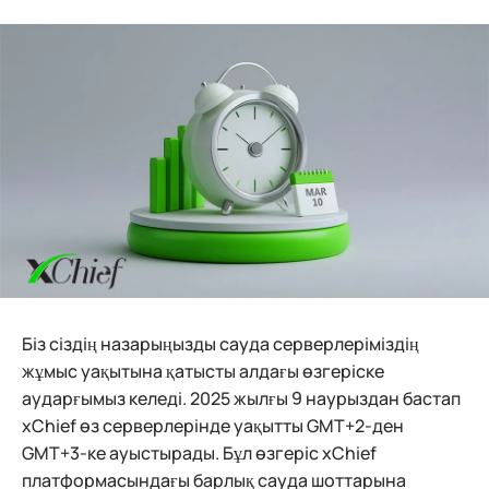
Біз сіздің назарыңызды сауда серверлеріміздің
жұмыс уақытына қатысты алдағы өзгеріске
аударғымыз келеді. 2025 жылғы 9 наурыздан бастап
xChief өз серверлерінде уақытты GMT+2-ден
GMT+3-ке ауыстырады. Бұл өзгеріс xChief
платформасындағы барлық сауда шоттарына