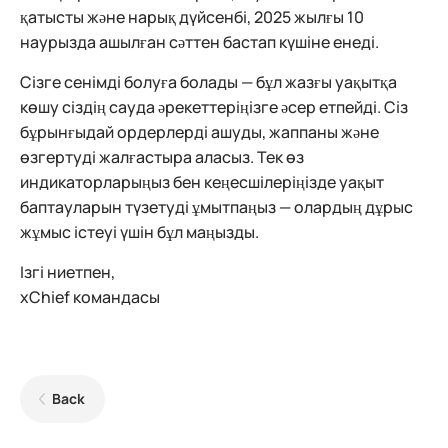
қатысты және нарық дүйсенбі, 2025 жылғы 10
наурызда ашылған сәттен бастап күшіне енеді.
Сізге сенімді болуға болады — бұл жазғы уақытқа
көшу сіздің сауда әрекеттеріңізге әсер етпейді. Сіз
бұрынғыдай ордерлерді ашуды, жаппаны және
өзгертуді жалғастыра аласыз. Тек өз
индикаторларыңыз бен кеңесшілеріңізде уақыт
баптауларын түзетуді ұмытпаңыз — олардың дұрыс
жұмыс істеуі үшін бұл маңызды.
Ізгі ниетпен,
xChief командасы
Back