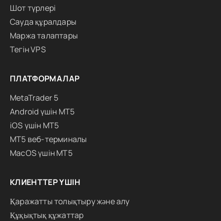
Шот түрлері
Сауда құралдары
Маржа талаптары
Тегін VPS
ПЛАТФОРМАЛАР
MetaTrader 5
Android үшін MT5
iOS үшін MT5
MT5 веб-терминалы
MacOS үшін MT5
КЛИЕНТТЕР ҮШІН
Қаражатты толықтыру және алу
Құқықтық құжаттар