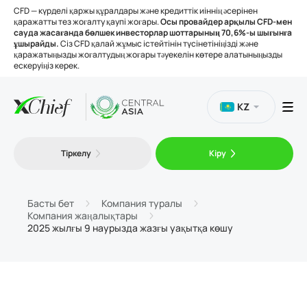
CFD — күрделі қаржы құралдары және кредиттік иіннің әсерінен
қаражатты тез жоғалту қаупі жоғары.
Осы провайдер арқылы CFD-мен
сауда жасағанда бөлшек инвесторлар шоттарының 70,6%-ы шығынға
ұшырайды.
Сіз CFD қалай жұмыс істейтінін түсінетініңізді және
қаражатыңызды жоғалтудың жоғары тәуекелін көтере алатыныңызды
ескеруіңіз керек.
KZ
Сауда
Тіркелу
Кіру
Платформалар
Басты бет
Компания туралы
Компания жаңалықтары
Құралдар
2025 жылғы 9 наурызда жазғы уақытқа көшу
Біз туралы