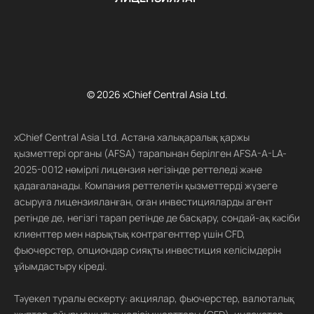
© 2026 xChief Central Asia Ltd.
xChief Central Asia Ltd. Астана халықаралық қаржы
қызметтері органы (AFSA) тарапынан берілген AFSA-A-LA-
2025-0012 нөмірлі лицензия негізінде реттеледі және
қадағаланады. Компания реттелетін қызметтерді жүзеге
асыруға лицензияланған, оған инвестицияларды агент
ретінде де, негізгі тарап ретінде де басқару, сондай-ақ кәсіби
клиенттер мен нарықтық контрагенттер үшін CFD,
фьючерстер, опциондар сияқты инвестиция келісімдерін
ұйымдастыру кіреді.
Тәуекел туралы ескерту: акциялар, фьючерстер, валюталық