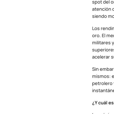
spot del o
atención d
siendo m
Los rendi
oro. El me
militares 
superiore
acelerar s
Sin embarg
mismos: el
petrolero 
instantán
¿Y cuál es