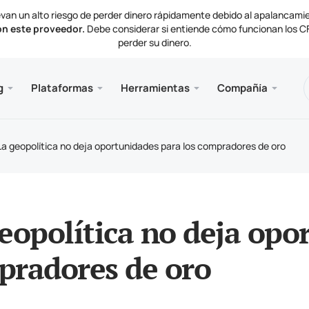
van un alto riesgo de perder dinero rápidamente debido al apalancami
on este proveedor.
Debe considerar si entiende cómo funcionan los CFD
perder su dinero.
nes
 y web
e
Servici
Móvil
Bibliot
Informa
g
Plataformas
Herramientas
Compañía
de cuenta
ader 5
ctivas del mercado
ias
VPS 
Meta
Artíc
Docu
mentos de negociación
al web MetaTrader 5
de interés
as de la compañía
Meta
La geopolítica no deja oportunidades para los compradores de oro
ación y retiros
ader 5 para MacOS
ctenos
eopolítica no deja opo
pradores de oro