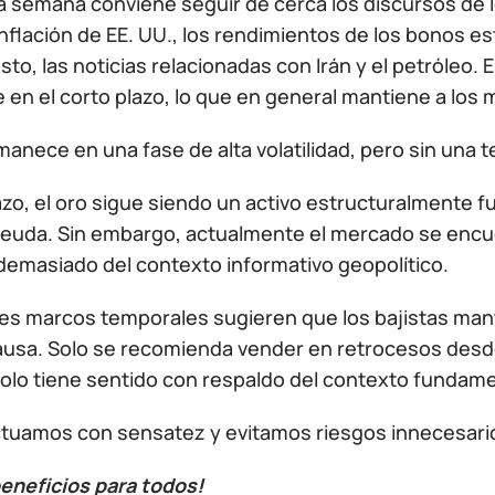
a semana conviene seguir de cerca los discursos de l
nflación de EE. UU., los rendimientos de los bonos es
to, las noticias relacionadas con Irán y el petróleo.
 en el corto plazo, lo que en general mantiene a los
manece en una fase de alta volatilidad, pero sin una t
azo, el oro sigue siendo un activo estructuralmente fue
 deuda. Sin embargo, actualmente el mercado se enc
emasiado del contexto informativo geopolítico.
es marcos temporales sugieren que los bajistas mant
ausa. Solo se recomienda vender en retrocesos desde
olo tiene sentido con respaldo del contexto fundame
ctuamos con sensatez y evitamos riesgos innecesari
eneficios para todos!