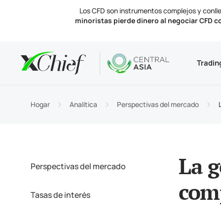
Los CFD son instrumentos complejos y conlle
minoristas pierde dinero al negociar CFD c
Condicio
Escritorio
Analítica
Acerca d
Tradin
Tipos 
MetaTr
Perspe
Licenc
Instru
Termin
Tasas 
Notici
Hogar
Analítica
Perspectivas del mercado
Financi
MetaTr
Contá
La g
Perspectivas del mercado
com
Tasas de interés