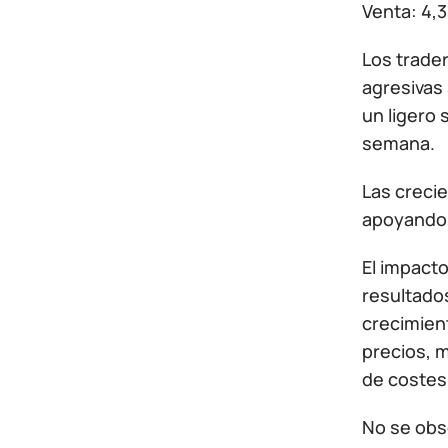
Venta: 4,
Los trade
agresivas 
un ligero
semana.
Las creci
apoyando a
El impact
resultado
crecimient
precios, 
de costes
No se obse