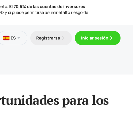
ento.
El 70,6% de las cuentas de inversores
 y si puede permitirse asumir el alto riesgo de
os
eca
ción legal
ES
Registrarse
Iniciar sesión
gratuito
Trader 5 para Android
ulos de trading
mentos legales
Trader 5 para iOS
rtunidades para los