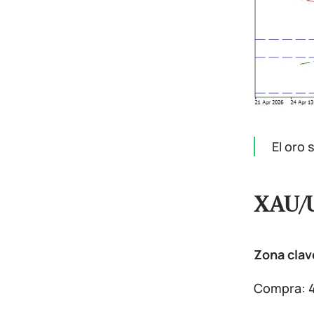
El oro 
XAU/
Zona clav
Compra: 4