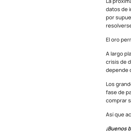
La próxim
datos de i
por supues
resolverse
El oro per
A largo pl
crisis de
depende d
Los grand
fase de p
comprar s
Así que a
¡Buenos b